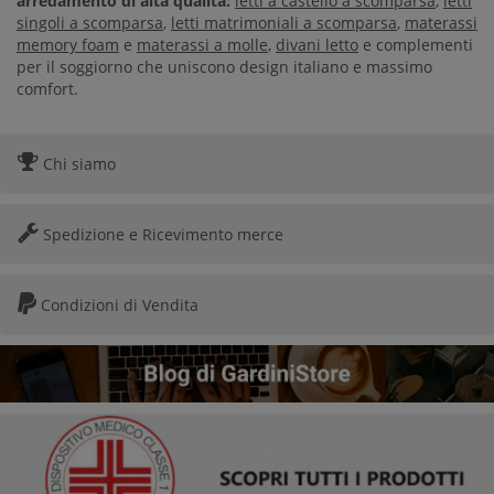
arredamento di alta qualità:
letti a castello a scomparsa
,
letti
singoli a scomparsa
,
letti matrimoniali a scomparsa
,
materassi
memory foam
e
materassi a molle
,
divani letto
e complementi
per il soggiorno che uniscono design italiano e massimo
comfort.
Chi siamo
Spedizione e Ricevimento merce
Condizioni di Vendita