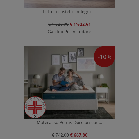
Letto a castello in legno...
€ 1'820,00
€ 1'622,61
Gardini Per Arredare
-10%
Materasso Venus Dorelan con...
€ 742,00
€ 667,80