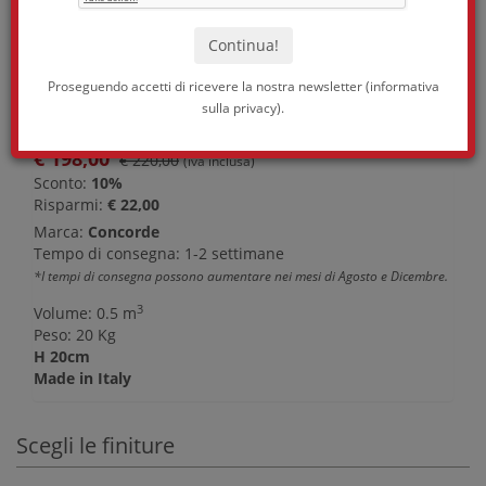
Proseguendo accetti di ricevere la nostra newsletter (
informativa
sulla privacy
).
€
198,00
€ 220,00
(iva inclusa)
Sconto:
10%
Risparmi:
€ 22,00
Marca:
Concorde
Tempo di consegna: 1-2 settimane
*I tempi di consegna possono aumentare nei mesi di Agosto e Dicembre.
3
Volume: 0.5 m
Peso: 20 Kg
H 20cm
Made in Italy
Scegli le finiture