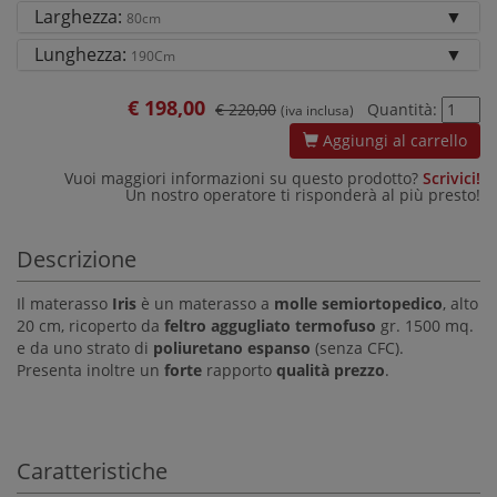
Larghezza:
80cm
Lunghezza:
190Cm
€
198,00
€ 220,00
Quantità:
(iva inclusa)
Aggiungi al carrello
Vuoi maggiori informazioni su questo prodotto?
Scrivici!
Un nostro operatore ti risponderà al più presto!
Descrizione
Il materasso
Iris
è un materasso a
molle semiortopedico
, alto
20 cm, ricoperto da
feltro aggugliato termofuso
gr. 1500 mq.
e da uno strato di
poliuretano espanso
(senza CFC).
Presenta inoltre un
forte
rapporto
qualità prezzo
.
Caratteristiche