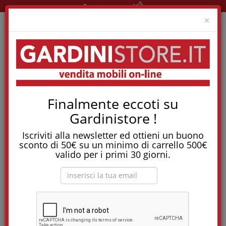
Pronta consegna!
Clo
×
Home
Materassi
Materassi A Molle
Materasso Iris
Finalmente eccoti su
Tostapane, tritatutto, aspirapolvere, friggitrice
Gardinistore !
e molti altri Elettrodomestici!
Iscriviti alla newsletter ed ottieni un buono
Materasso Iris
sconto di 50€ su un minimo di carrello 500€
valido per i primi 30 giorni.