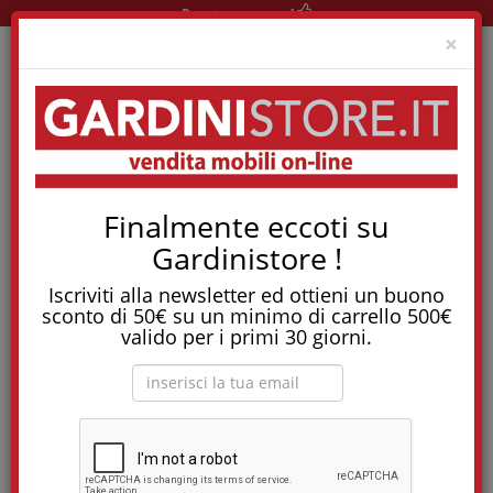
Pronta consegna!
Clo
×
Home
Newsletter
Finalmente eccoti su
Iscrizione alla newsletter
Gardinistore !
Iscriviti alla newsletter ed ottieni un buono
I campi contrassegnati con (*) sono obbligatori
sconto di 50€ su un minimo di carrello 500€
valido per i primi 30 giorni.
Nome *:
Email *: