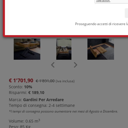
Proseguendo accetti di ricevere l
€
1'701,90
€ 1'891,00
(iva inclusa)
Sconto:
10%
Risparmi:
€ 189,10
Marca:
Gardini Per Arredare
Tempo di consegna: 2-4 settimane
*I tempi di consegna possono aumentare nei mesi di Agosto e Dicembre.
3
Volume: 0.65 m
Peso: 85 Kg