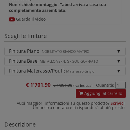
Non richiede montaggio: Tabed arriva a casa tua
completamente assemblato.
Guarda il video
Scegli le finiture
Finitura Piano:
NOBILITATO BIANCO MATRIX
Finitura Base:
METALLO VERN. GRISOU GOFFRATO
Finitura Materasso/Pouff:
Materasso Grigio
€
1'701,90
€ 1'891,00
Quantità:
(iva inclusa)
Aggiungi al carrello
Vuoi maggiori informazioni su questo prodotto?
Scrivici!
Un nostro operatore ti risponderà al più presto!
Descrizione