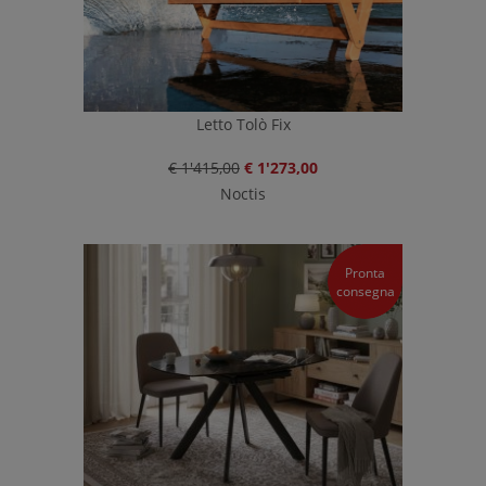
Letto Tolò Fix
€ 1'415,00
€ 1'273,00
Noctis
Pronta
consegna