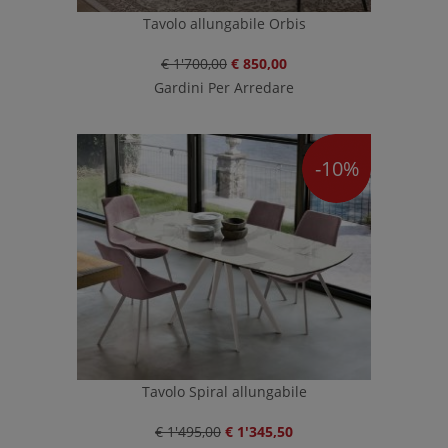
Tavolo allungabile Orbis
€ 1'700,00
€ 850,00
Gardini Per Arredare
-10%
Tavolo Spiral allungabile
€ 1'495,00
€ 1'345,50