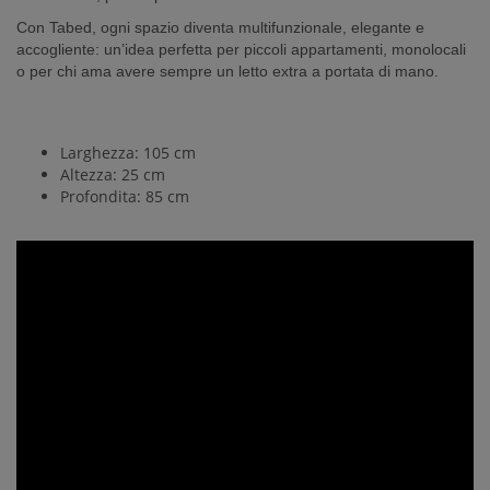
Con Tabed, ogni spazio diventa multifunzionale, elegante e
accogliente: un’idea perfetta per piccoli appartamenti, monolocali
o per chi ama avere sempre un letto extra a portata di mano.
Larghezza: 105 cm
Altezza: 25 cm
Profondita: 85 cm