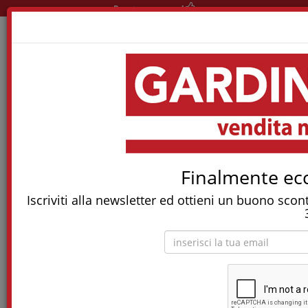
Pronta consegna!
Home
Reti E Letti
Letti Singoli
Tavolino Letto Trasformabile Mod.tabed
Tostapane, tritatutto, aspirapolvere, friggitrice
Finalmente ecc
e molti altri Elettrodomestici!
Iscriviti alla newsletter ed ottieni un buono sco
Tavolino letto Trasformabile mod.Tabed