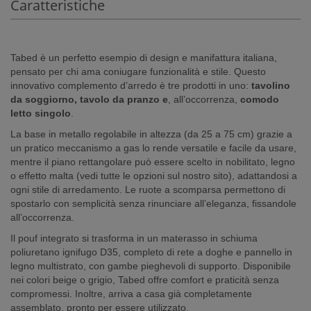
Caratteristiche
Tabed è un perfetto esempio di design e manifattura italiana,
pensato per chi ama coniugare funzionalità e stile. Questo
innovativo complemento d’arredo è tre prodotti in uno:
tavolino
da soggiorno, tavolo da pranzo e
, all’occorrenza,
comodo
letto singolo
.
La base in metallo regolabile in altezza (da 25 a 75 cm) grazie a
un pratico meccanismo a gas lo rende versatile e facile da usare,
mentre il piano rettangolare può essere scelto in nobilitato, legno
o effetto malta (vedi tutte le opzioni sul nostro sito), adattandosi a
ogni stile di arredamento. Le ruote a scomparsa permettono di
spostarlo con semplicità senza rinunciare all’eleganza, fissandole
all’occorrenza.
Il pouf integrato si trasforma in un materasso in schiuma
poliuretano ignifugo D35, completo di rete a doghe e pannello in
legno multistrato, con gambe pieghevoli di supporto. Disponibile
nei colori beige o grigio, Tabed offre comfort e praticità senza
compromessi. Inoltre, arriva a casa già completamente
assemblato, pronto per essere utilizzato.