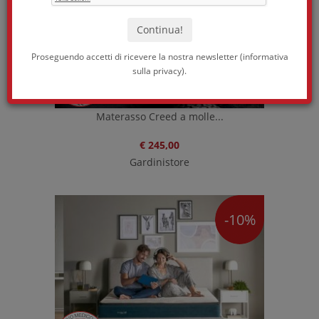
Proseguendo accetti di ricevere la nostra newsletter (
informativa
sulla privacy
).
Materasso Creed a molle...
€ 245,00
Gardinistore
-10%