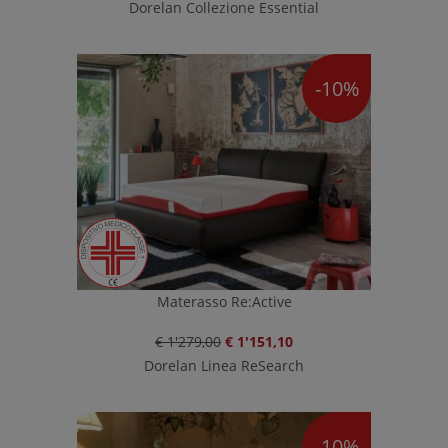
Dorelan Collezione Essential
-10%
Materasso Re:Active
€ 1'279,00
€ 1'151,10
Dorelan Linea ReSearch
-10%