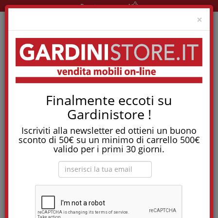
Pronta consegna!
Clo
×
Tostapane, tritatutto, aspirapolvere, friggitrice
Finalmente eccoti su
e molti altri Elettrodomestici!
Gardinistore !
Materassi a Molle
Iscriviti alla newsletter ed ottieni un buono
sconto di 50€ su un minimo di carrello 500€
valido per i primi 30 giorni.
Ordina per: