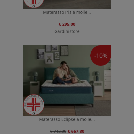
Materasso Iris a molle...
€ 295,00
Gardinistore
-10%
Materasso Eclipse a molle...
€ 742,00
€ 667,80