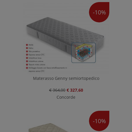
-10%
Materasso Genny semiortopedico
€ 364,00
€ 327,60
Concorde
-10%