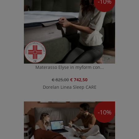
-10%
Materasso Elyse in myform con...
€ 825,00
€ 742,50
Dorelan Linea Sleep CARE
-10%