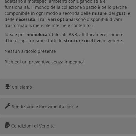
adattano a molteplici ambienti coniugando stile e
funzionalità. Il mondo della collezione Spazio è bello perché
componibile in ogni modo a seconda delle
misure
, dei
gusti
e
delle
necessità
.
Tra i
vari optional
sono disponibili divani
trasformabili, mensole interne e contenitori.
Ideale per
monolocali
, bilocali, B&B, affittacamere, camere
d'hotel, agriturismi e tutte le
strutture ricettive
in genere.
Nessun articolo presente
Richiedi un preventivo senza impegno!
Chi siamo
Spedizione e Ricevimento merce
Condizioni di Vendita