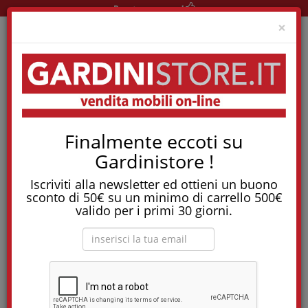
Pronta consegna!
Clo
×
Home
Spazio
Finalmente eccoti su
La Collezione Spazio
Gardinistore !
Iscriviti alla newsletter ed ottieni un buono
sconto di 50€ su un minimo di carrello 500€
valido per i primi 30 giorni.