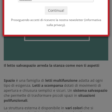
Proseguendo accetti di ricevere la nostra newsletter (
informativa
sulla privacy
).
Il letto salvaspazio arreda la stanza come non ti aspetti
Spazio
è una famiglia di
letti multifunzione
adatta ad ogni
tipo di esigenza.
Letti a scomparsa
dotati di movimenti di
apertura e chiusura semplici e sicuri.
Un
sistema salvaspazio
che permette di trasformare piccoli spazi in
situazioni
polifunzionali
.
La struttura esterna è disponibile in
vari colori
che si