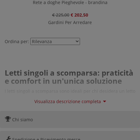
Rete a doghe Pieghevole - brandina
€ 225,00
€ 202,50
Gardini Per Arredare
Ordina per:
Letti singoli a scomparsa: praticità
e comfort in un'unica soluzione
I letti singoli a scomparsa sono ideali per chi desidera un letto
comodo e salvaspazio. Perfetti per le camerette dei ragazzi,
Visualizza descrizione completa
per gli ospiti o per piccoli appartamenti, offrono:
Meccanismi di apertura assistita
, che permettono
Chi siamo
di aprire e chiudere il letto con il minimo sforzo.
Materassi ergonomici
, progettati per garantire un
Spedizione e Ricevimento merce
riposo ottimale.