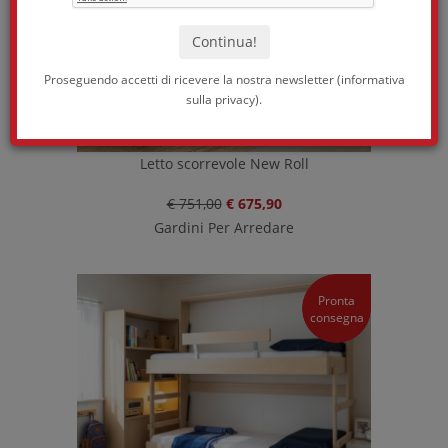
Proseguendo accetti di ricevere la nostra newsletter (
informativa
sulla privacy
).
Letto scorrevole New Roll
€ 751,00
€ 675,90
Gardini Per Arredare
Pronta
consegna