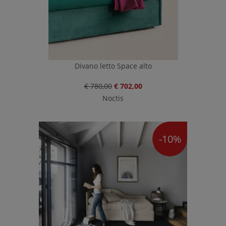
Divano letto Space alto
€ 780,00
€ 702,00
Noctis
-10%