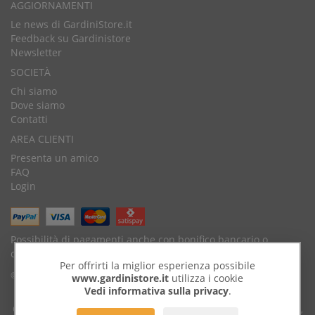
AGGIORNAMENTI
Le news di GardiniStore.it
Feedback su Gardinistore
Newsletter
SOCIETÀ
Chi siamo
Dove siamo
Contatti
AREA CLIENTI
Presenta un amico
FAQ
Login
Possibilità di pagamenti anche con bonifico bancario o
contrassegno.
Per offrirti la miglior esperienza possibile
© Copyright 2026 by GardiniStore.
www.gardinistore.it
utilizza i cookie
Vedi informativa sulla privacy
.
GARDINISTORE è un marchio di
Gardini per arredare
s.r.l. | Via Savignano,