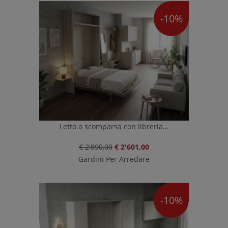
-10%
Letto a scomparsa con libreria...
€ 2'890,00
€ 2'601,00
Gardini Per Arredare
-10%