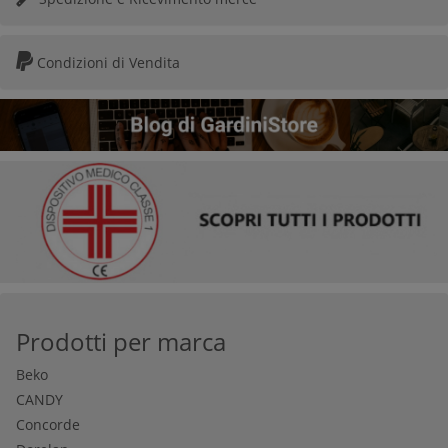
Strutture integrate
, come scrivanie o librerie, per
un utilizzo ancora più efficiente dello spazio.
Condizioni di Vendita
Come scegliere il letto a scomparsa
giusto per te
Prima di acquistare un letto a scomparsa, considera alcuni
aspetti fondamentali:
Spazio disponibile:
Misura l’area in cui desideri
installare il letto e valuta se hai bisogno di un
modello singolo o a castello.
Frequenza d’uso:
Se il letto viene utilizzato
quotidianamente, opta per un modello con
Prodotti per marca
apertura assistita e materasso ergonomico.
Beko
Stile dell’arredo:
Scegli finiture e colori che si
CANDY
integrino con il resto della stanza.
Concorde