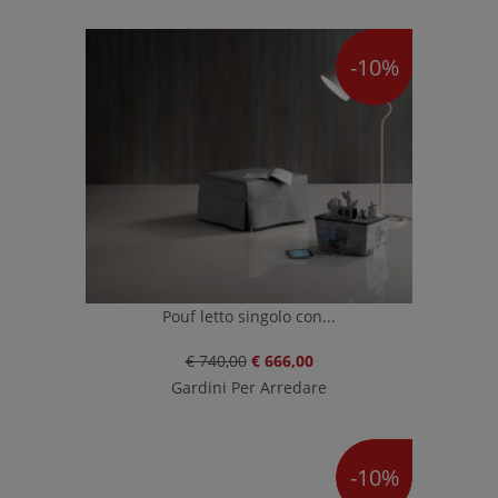
-10%
Pouf letto singolo con...
€ 740,00
€ 666,00
Gardini Per Arredare
-10%