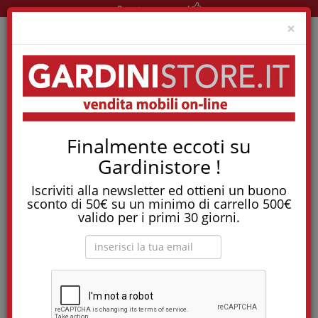
Pronta consegna!
Clo
×
Tostapane, tritatutto, aspirapolvere, friggitrice
Finalmente eccoti su
e molti altri Elettrodomestici!
Gardinistore !
Letti Singoli a Scomparsa
Iscriviti alla newsletter ed ottieni un buono
sconto di 50€ su un minimo di carrello 500€
valido per i primi 30 giorni.
Ordina per:
-10%