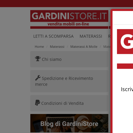
Lu
LETTI A SCOMPARSA
MATERASSI
RETI E LETTI
Home
Materassi
Materassi A Molle
Materasso Zaffiro I
Chi siamo
Mater
Spedizione e Ricevimento
merce
Iscri
Condizioni di Vendita