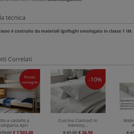
a tecnica
rasso è costruito da materiali ignifughi omologato in classe 1 IM.
ti Correlati
Pronta
-10%
consegna
tto a castello a
Cuscino Contract in
Mate
comparsa Apri
memory...
A
670,00
€ 1'503,00
€ 41,00
€ 36,90
€ 4