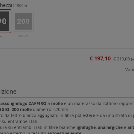
hezza:
190Cm
200Cm
0Cm
€
197,10
€ 219,00
(
Vuoi
izione
asso ignifugo ZAFFIRO
a
molle
è un materasso dall'ottimo rapport
GGIO
:
200 molle
diametro 2,20mm
o da feltro bianco aggugliato in fibra poliestere e da uno strato d
 su entrambe i lati.
ura su entrambi i lati in fibre bianche
ignifughe
,
anallergiche
e
an
meno esterno in tessuto
autoestinguente
.