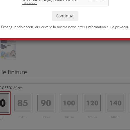
Proseguendo accetti di ricevere la nostra newsletter (
informativa sulla privacy
).
 le finiture
hezza:
80cm
85Cm
90Cm
100cm
120Cm
140Cm
cm