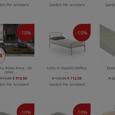
ini Per Arredare
Gardini Per Arredare
Gardi
-10%
-10%
na Relax Anna - kit
Letto in metallo Delfino
Mate
roller...
-...
'015,00
€ 913,50
€ 125,00
€ 112,50
€ 2
ini Per Arredare
Gardini Per Arredare
-10%
-10%