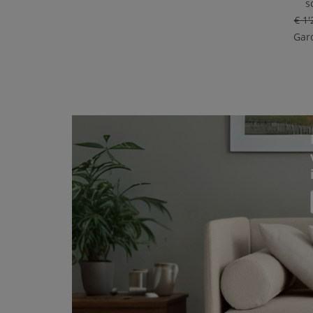
s
€ 1'
Gard