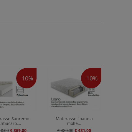
-10%
-10%
rasso Sanremo
Materasso Loano a
ntiacaro,...
molle...
10,00
€ 369,00
€ 480,00
€ 431,00