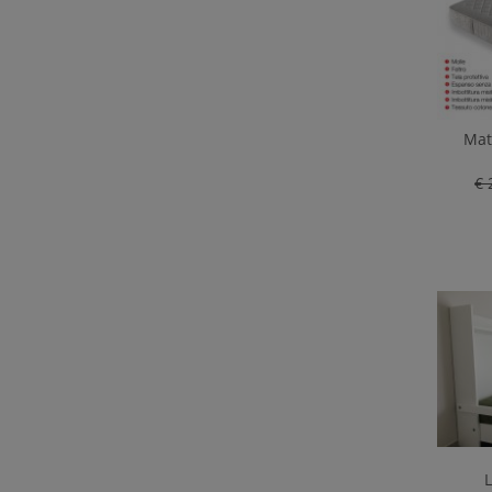
Mat
€ 
L