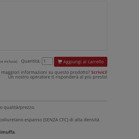
Quantità:
Aggiungi al carrello
iva inclusa)
 maggiori informazioni su questo prodotto?
Scrivici!
Un nostro operatore ti risponderà al più presto!
o qualità/prezzo.
i poliuretano espanso (SENZA CFC) di alta densità
timuffa
.