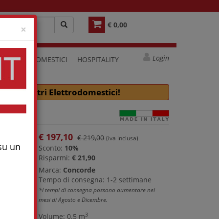
€ 0,00
Close
×
Login
ELETTRODOMESTICI
HOSPITALITY
e molti altri Elettrodomestici!
€
197,10
€ 219,00
(iva inclusa)
 su un
Sconto:
10%
Risparmi:
€ 21,90
Marca:
Concorde
Tempo di consegna: 1-2 settimane
*I tempi di consegna possono aumentare nei
mesi di Agosto e Dicembre.
3
Volume: 0.5 m