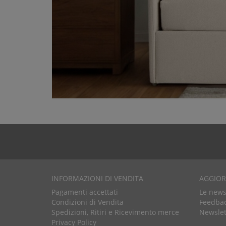
INFORMAZIONI DI VENDITA
AGGIO
Pagamenti accettati
Le news 
Condizioni di Vendita
Feedbac
Spedizioni, Ritiri e Ricevimento merce
Newslet
Privacy Policy