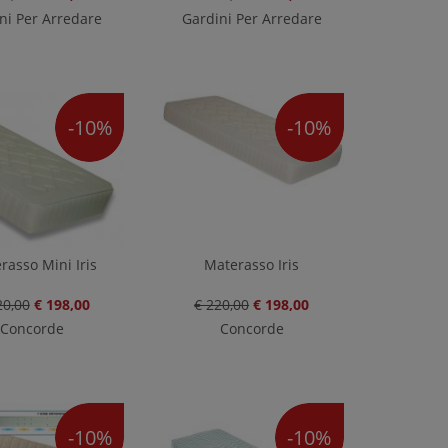
ni Per Arredare
Gardini Per Arredare
-10%
-10%
rasso Mini Iris
Materasso Iris
20,00
€ 198,00
€ 220,00
€ 198,00
Concorde
Concorde
-10%
-10%