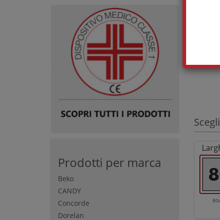
Scegli
Larg
Prodotti per marca
Beko
CANDY
80
Concorde
Dorelan