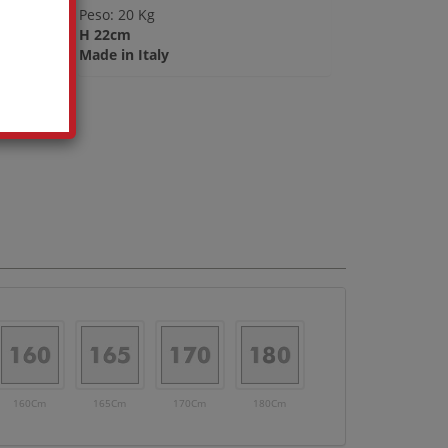
Peso: 20 Kg
H 22cm
Made in Italy
160Cm
165Cm
170Cm
180Cm