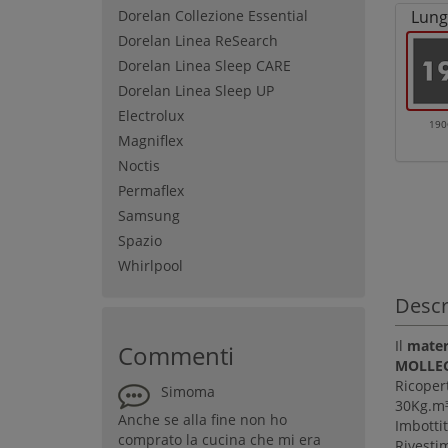
Dorelan Collezione Essential
Lung
Dorelan Linea ReSearch
Dorelan Linea Sleep CARE
Dorelan Linea Sleep UP
Electrolux
19
Magniflex
Noctis
Permaflex
Samsung
Spazio
Whirlpool
Descr
Il
mater
Commenti
MOLLE
Ricopert
Simoma
30Kg.m³
Anche se alla fine non ho
Imbottit
comprato la cucina che mi era
Rivesti