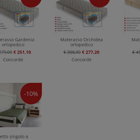
erasso Gardenia
Materasso Orchidea
Mat
ortopedico
ortopedico
279,00
€ 251,10
€ 308,00
€ 277,20
€ 4
Concorde
Concorde
-10%
etto singolo a