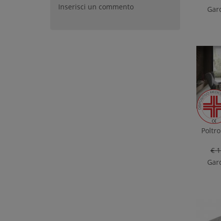
Inserisci un commento
Gard
Poltro
€ 1
Gard