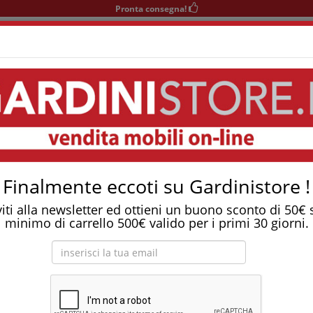
Pronta consegna!
+39 0541 932927
nedì-Sabato 9-12/15-19
Area KIDS
SOGGIORNO
TAVOLI
SEDIE
COMPLEMENTI
gnifugo Classe 1Im
Tostapane, tritatutto, aspirapolvere, friggitrice 
asso Zaffiro ignifugo classe 1IM
Finalmente eccoti su Gardinistore !
viti alla newsletter ed ottieni un buono sconto di 50€
minimo di carrello 500€ valido per i primi 30 giorni.