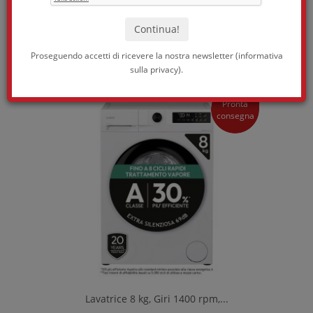
Ordina per:
Proseguendo accetti di ricevere la nostra newsletter (
informativa
sulla privacy
).
Pronta
consegna
Lavatrice 8 kg, Giri 1400 rpm,...