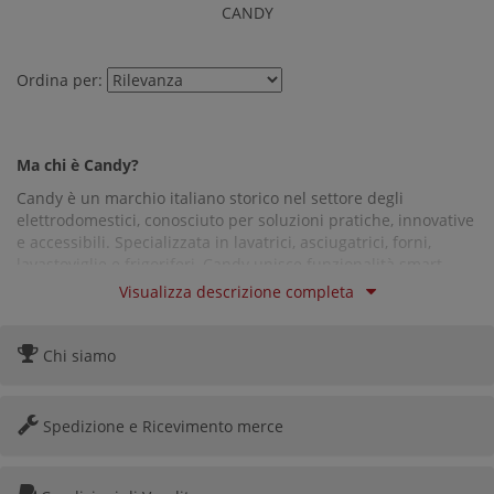
CANDY
Ordina per:
Ma chi è Candy?
Candy è un marchio italiano storico nel settore degli
elettrodomestici, conosciuto per soluzioni pratiche, innovative
e accessibili. Specializzata in lavatrici, asciugatrici, forni,
lavastoviglie e frigoriferi, Candy unisce funzionalità smart,
design moderno e tecnologia pensata per semplificare la vita
Visualizza descrizione completa
quotidiana.
Oggi fa parte del gruppo Haier, mantenendo l’affidabilità e lo
stile che l’hanno resa famosa in tutto il mondo.
Chi siamo
Spedizione e Ricevimento merce