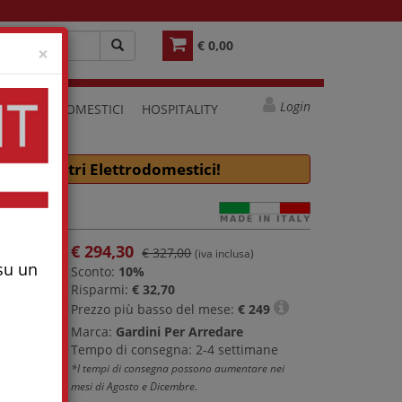
€ 0,00
Close
×
Login
ELETTRODOMESTICI
HOSPITALITY
e molti altri Elettrodomestici!
€
294,30
€ 327,00
(iva inclusa)
 su un
Sconto:
10%
Risparmi:
€ 32,70
Prezzo più basso del mese:
€
249
Marca:
Gardini Per Arredare
Tempo di consegna: 2-4 settimane
*I tempi di consegna possono aumentare nei
mesi di Agosto e Dicembre.