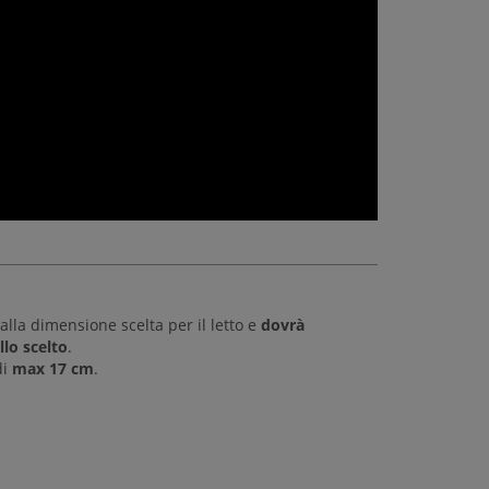
alla dimensione scelta per il letto e
dovrà
lo scelto
.
di
max 17 cm
.