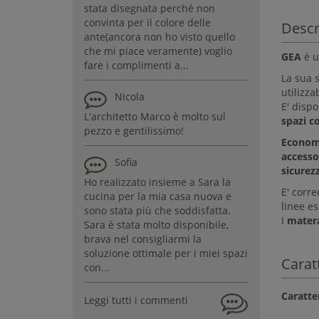
stata disegnata perché non
convinta per il colore delle
Descr
ante(ancora non ho visto quello
che mi piace veramente) voglio
GEA
è u
fare i complimenti a...
La sua 
utilizza
Nicola
E' dispo
L'architetto Marco è molto sul
spazi c
pezzo e gentilissimo!
Econom
accesso
Sofia
sicurezz
Ho realizzato insieme a Sara la
E' corr
cucina per la mia casa nuova e
linee es
sono stata più che soddisfatta.
I
matera
Sara è stata molto disponibile,
brava nel consigliarmi la
soluzione ottimale per i miei spazi
Carat
con...
Caratte
Leggi tutti i commenti