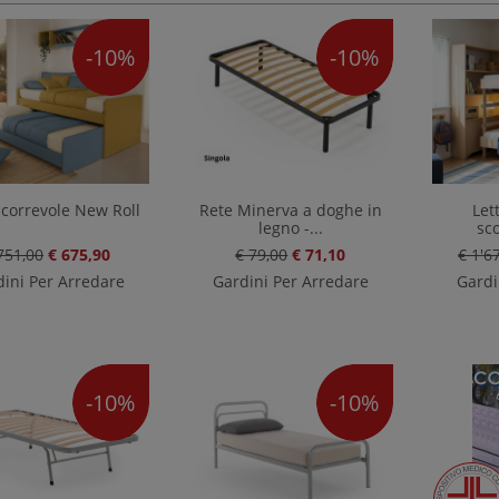
-10%
-10%
scorrevole New Roll
Rete Minerva a doghe in
Let
legno -...
sc
751,00
€ 675,90
€ 79,00
€ 71,10
€ 1'6
ini Per Arredare
Gardini Per Arredare
Gardi
-10%
-10%