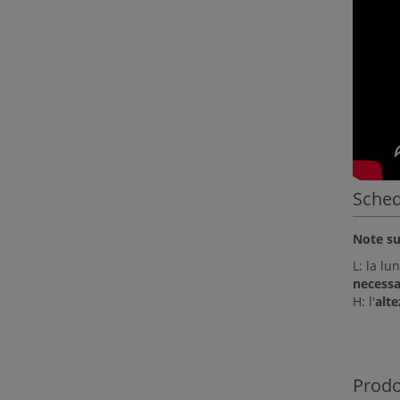
Sched
Note sui
L: la lu
necessa
H: l'
alte
Prodot