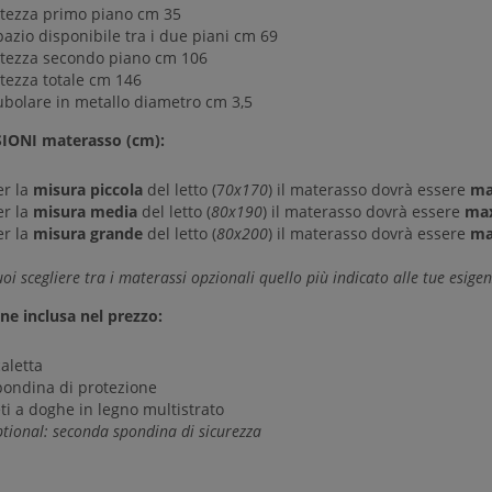
ltezza primo piano cm 35
azio disponibile tra i due piani cm 69
ltezza secondo piano cm 106
ltezza totale cm 146
ubolare in metallo diametro cm 3,5
IONI materasso (cm):
r la
misura piccola
del letto (7
0x170
) il materasso dovrà essere
ma
r la
misura media
del letto (
80x190
) il materasso dovrà essere
max
er la
misura grande
del letto (
80x200
) il materasso dovrà essere
ma
oi scegliere tra i materassi opzionali quello più indicato alle tue esigen
ne inclusa nel prezzo:
aletta
pondina di protezione
ti a doghe in legno multistrato
tional: seconda spondina di sicurezza