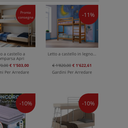
Pronta
-11%
consegna
to a castello a
Letto a castello in legno...
omparsa Apri
70,00
€ 1'503,00
€ 1'820,00
€ 1'622,61
ni Per Arredare
Gardini Per Arredare
-10%
-10%