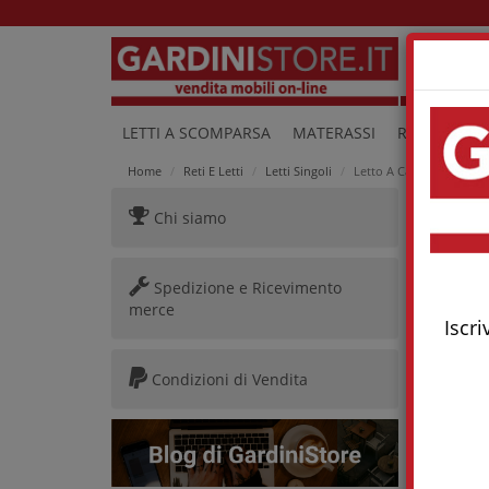
Lu
LETTI A SCOMPARSA
MATERASSI
RETI E LETTI
Home
Reti E Letti
Letti Singoli
Letto A Castello Scompo
Chi siamo
Letto
Spedizione e Ricevimento
merce
Iscri
Condizioni di Vendita