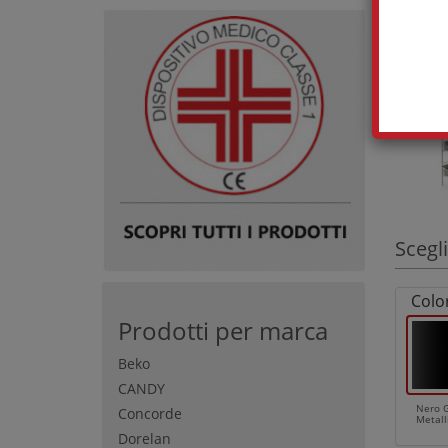
Scegli
Colo
Prodotti per marca
Beko
CANDY
Nero G
Concorde
Metall
Dorelan