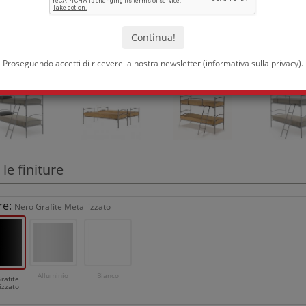
Proseguendo accetti di ricevere la nostra newsletter (
informativa sulla privacy
).
 le finiture
re:
Nero Grafite Metallizzato
Alluminio
Bianco
rafite
izzato