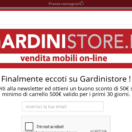
Pronta consegna!
+39 0541 932927
nedì-Sabato 9-12/15-19
Area KIDS
SOGGIORNO
TAVOLI
SEDIE
COMPLEMENTI
nibile In Ferro Gea
Tostapane, tritatutto, aspirapolvere, friggitrice 
 a castello scomponibile in ferro GEA
Finalmente eccoti su Gardinistore !
viti alla newsletter ed ottieni un buono sconto di 50€
minimo di carrello 500€ valido per i primi 30 giorni.