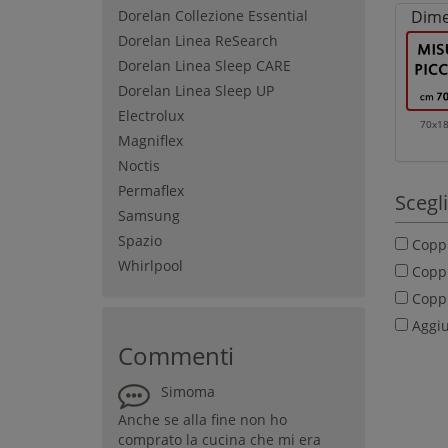
Dorelan Collezione Essential
Dime
Dorelan Linea ReSearch
Dorelan Linea Sleep CARE
Dorelan Linea Sleep UP
Electrolux
70x1
Magniflex
Noctis
Permaflex
Scegli
Samsung
Spazio
Coppi
Whirlpool
Coppi
Coppi
Aggiun
Commenti
Simoma
Anche se alla fine non ho
comprato la cucina che mi era