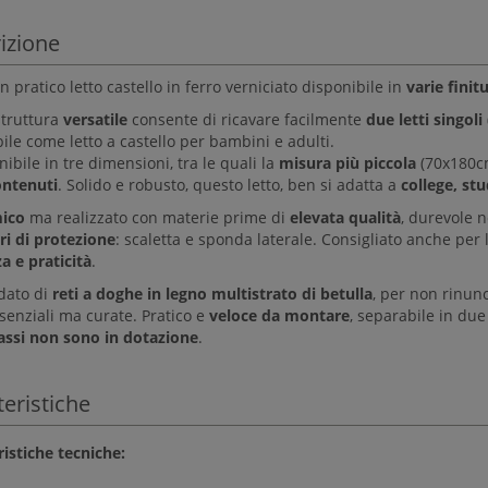
izione
n pratico letto castello in ferro verniciato disponibile in
varie finit
struttura
versatile
consente di ricavare facilmente
due letti singol
bile come letto a castello per bambini e adulti.
nibile in tre dimensioni, tra le quali la
misura più piccola
(70x180cm
ontenuti
. Solido e robusto, questo letto, ben si adatta a
college,
stu
ico
ma realizzato con materie prime di
elevata qualità
, durevole n
ri di protezione
: scaletta e sponda laterale. Consigliato anche pe
a e praticità
.
edato di
reti a doghe in legno multistrato di betulla
, per non rinunc
senziali ma curate. Pratico e
veloce da montare
, separabile in due 
ssi non sono in dotazione
.
teristiche
ristiche tecniche: