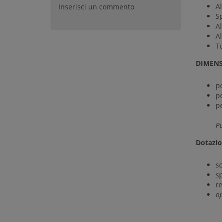
A
Inserisci un commento
Sp
A
A
T
DIMENS
pe
pe
p
Pu
Dotazio
sc
s
re
op