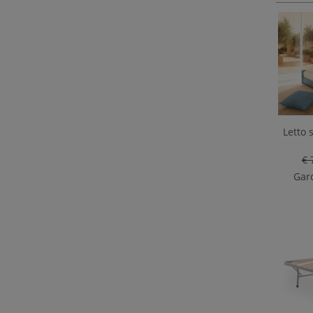
Letto 
€ 
Gard