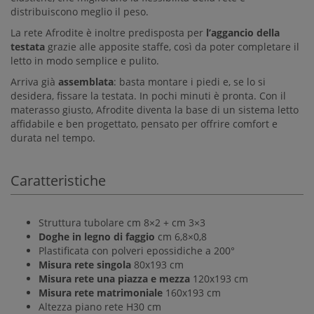
distribuiscono meglio il peso.
La rete Afrodite è inoltre predisposta per
l’aggancio della
testata
grazie alle apposite staffe, così da poter completare il
letto in modo semplice e pulito.
Arriva già
assemblata
: basta montare i piedi e, se lo si
desidera, fissare la testata. In pochi minuti è pronta. Con il
materasso giusto, Afrodite diventa la base di un sistema letto
affidabile e ben progettato, pensato per offrire comfort e
durata nel tempo.
Caratteristiche
Struttura tubolare cm 8×2 + cm 3×3
Doghe in legno di faggio
cm 6,8×0,8
Plastificata con polveri epossidiche a 200°
Misura rete singola
80x193 cm
Misura rete una piazza e mezza
120x193 cm
Misura rete matrimoniale
160x193 cm
Altezza piano rete H30 cm