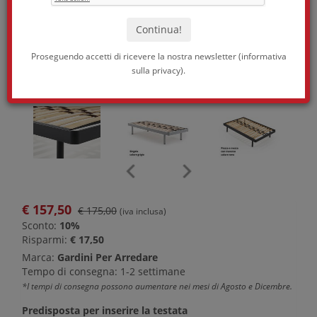
Proseguendo accetti di ricevere la nostra newsletter (
informativa
sulla privacy
).
€
157,50
€ 175,00
(iva inclusa)
Sconto:
10%
Risparmi:
€ 17,50
Marca:
Gardini Per Arredare
Tempo di consegna: 1-2 settimane
*I tempi di consegna possono aumentare nei mesi di Agosto e Dicembre.
Predisposta per inserire la testata