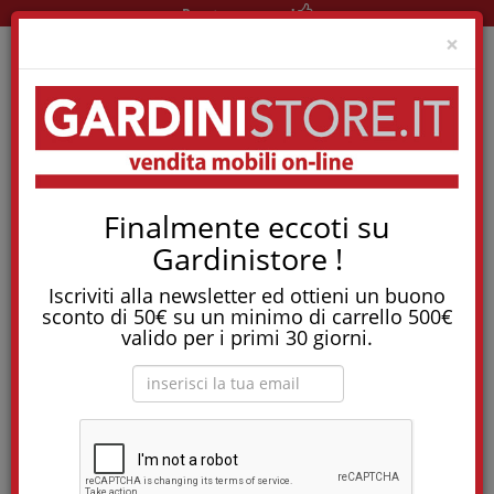
Pronta consegna!
Clo
×
Home
Reti E Letti
Reti Ortopediche
Finalmente eccoti su
Rete Afrodite Con Profilo 8Cm E Fasce Elastiche
Gardinistore !
Tostapane, tritatutto, aspirapolvere, friggitrice
e molti altri Elettrodomestici!
Iscriviti alla newsletter ed ottieni un buono
sconto di 50€ su un minimo di carrello 500€
Rete Afrodite con profilo 8cm e fasce
valido per i primi 30 giorni.
elastiche