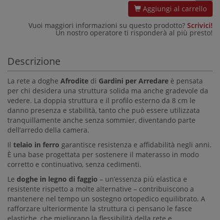
Aggiungi al carrello
Vuoi maggiori informazioni su questo prodotto?
Scrivici!
Un nostro operatore ti risponderà al più presto!
Descrizione
La rete a doghe
Afrodite
di
Gardini per Arredare
è pensata
per chi desidera una struttura solida ma anche gradevole da
vedere. La doppia struttura e il profilo esterno da 8 cm le
danno presenza e stabilità, tanto che può essere utilizzata
tranquillamente anche senza sommier, diventando parte
dell’arredo della camera.
Il
telaio in ferro
garantisce resistenza e affidabilità negli anni.
È una base progettata per sostenere il materasso in modo
corretto e continuativo, senza cedimenti.
Le
doghe in legno di faggio
– un’essenza più elastica e
resistente rispetto a molte alternative – contribuiscono a
mantenere nel tempo un sostegno ortopedico equilibrato. A
rafforzare ulteriormente la struttura ci pensano le fasce
elastiche, che migliorano la flessibilità della rete e