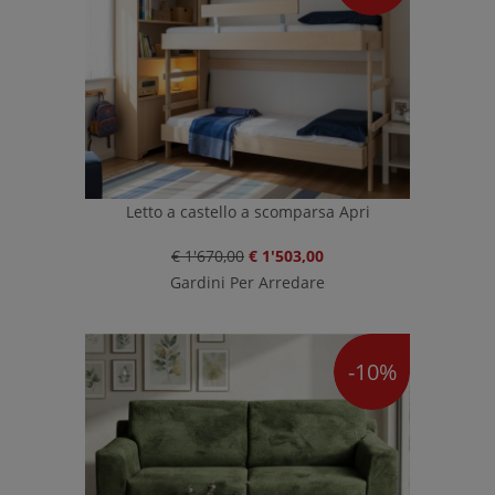
Letto a castello a scomparsa Apri
€ 1'670,00
€ 1'503,00
Gardini Per Arredare
-10%