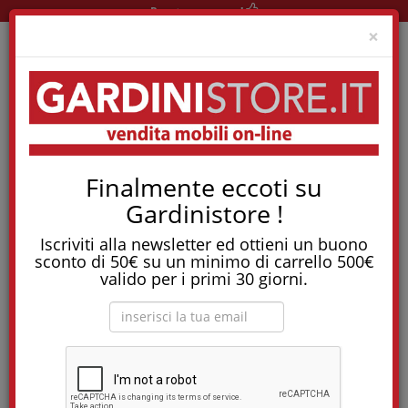
Pronta consegna!
Clo
×
Home
Hospitality
Arredo Salvaspazio
Finalmente eccoti su
Divano Letto 3 Posti Sfoderabile Riccione
Gardinistore !
Tostapane, tritatutto, aspirapolvere, friggitrice
e molti altri Elettrodomestici!
Iscriviti alla newsletter ed ottieni un buono
sconto di 50€ su un minimo di carrello 500€
Divano letto 3 posti sfoderabile Riccione
valido per i primi 30 giorni.