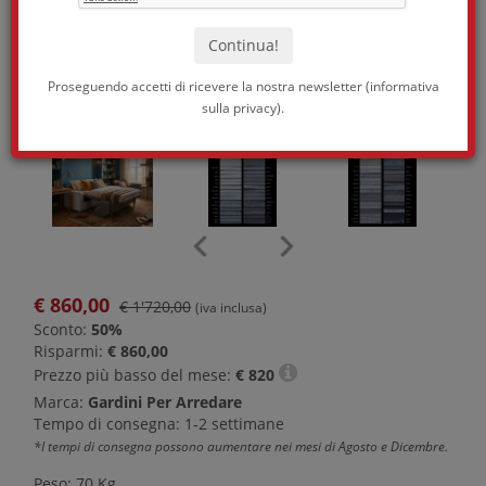
Proseguendo accetti di ricevere la nostra newsletter (
informativa
sulla privacy
).
€
860,00
€ 1'720,00
(iva inclusa)
Sconto:
50%
Risparmi:
€ 860,00
Prezzo più basso del mese:
€
820
Marca:
Gardini Per Arredare
Tempo di consegna: 1-2 settimane
*I tempi di consegna possono aumentare nei mesi di Agosto e Dicembre.
Peso: 70 Kg