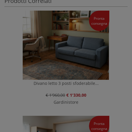
Prodotti Correlati
Pronta
consegna
Divano letto 3 posti sfoderabile...
€ 1'960,00
€ 1'330,00
Gardinistore
Pronta
consegna