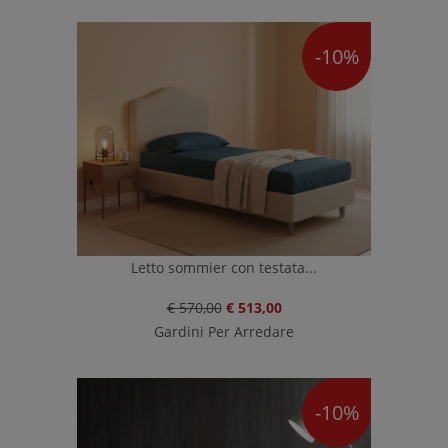
-10%
Letto sommier con testata...
€ 570,00
€ 513,00
Gardini Per Arredare
-10%