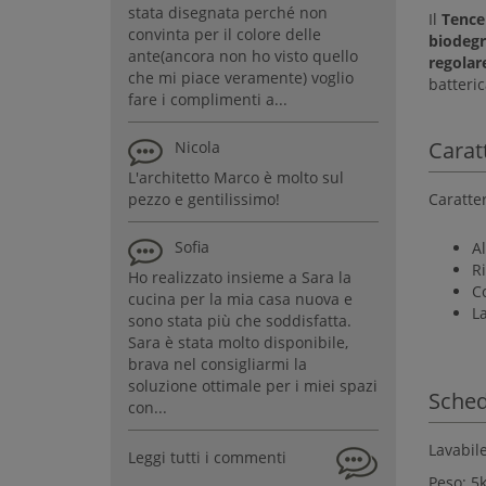
stata disegnata perché non
Il
Tence
convinta per il colore delle
biodegr
ante(ancora non ho visto quello
regolar
che mi piace veramente) voglio
batteric
fare i complimenti a...
Carat
Nicola
L'architetto Marco è molto sul
Caratter
pezzo e gentilissimo!
Sofia
A
R
Ho realizzato insieme a Sara la
C
cucina per la mia casa nuova e
La
sono stata più che soddisfatta.
Sara è stata molto disponibile,
brava nel consigliarmi la
soluzione ottimale per i miei spazi
Sched
con...
Lavabil
Leggi tutti i commenti
Peso: 5