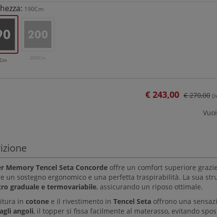
hezza:
190Cm
200Cm
0Cm
€
243,00
€ 270,00
(
Vuoi
izione
r Memory Tencel Seta Concorde
offre un comfort superiore grazie
re un sostegno ergonomico e una perfetta traspirabilità. La sua str
tro graduale e termovariabile
, assicurando un riposo ottimale.
itura in
cotone
e il rivestimento in
Tencel Seta
offrono una sensazio
 agli angoli
, il topper si fissa facilmente al materasso, evitando spo