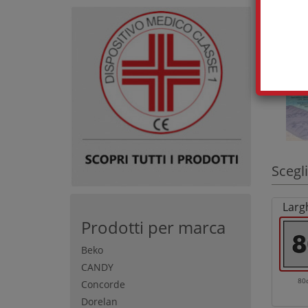
Scegli
Larg
Prodotti per marca
Beko
CANDY
80
Concorde
Dorelan