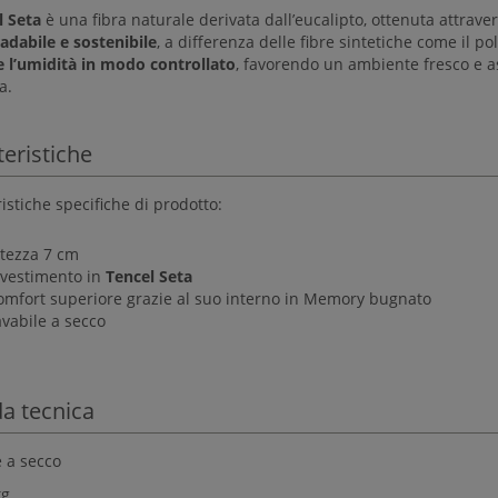
l Seta
è una fibra naturale derivata dall’eucalipto, ottenuta attrav
adabile e sostenibile
, a differenza delle fibre sintetiche come il p
e l’umidità in modo controllato
, favorendo un ambiente fresco e a
a.
teristiche
istiche specifiche di prodotto:
ltezza 7 cm
ivestimento in
Tencel Seta
omfort superiore grazie al suo interno in Memory bugnato
vabile a secco
a tecnica
e a secco
kg