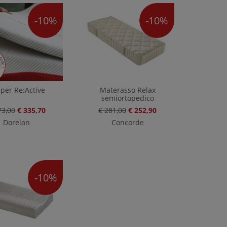
-10%
-10%
per Re:Active
Materasso Relax
semiortopedico
73,00
€ 335,70
€ 281,00
€ 252,90
Dorelan
Concorde
-10%