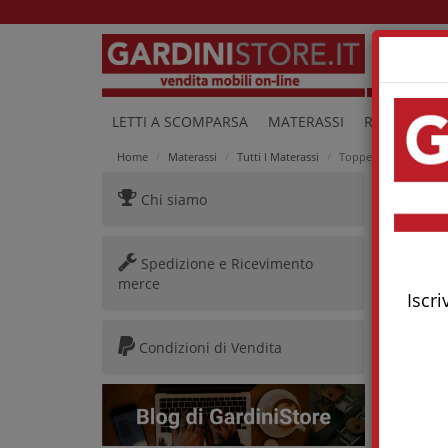
Lu
LETTI A SCOMPARSA
MATERASSI
RETI E LETTI
Home
Materassi
Tutti I Materassi
Topper Memory Tence
Chi siamo
Toppe
Spedizione e Ricevimento
merce
Iscri
Condizioni di Vendita