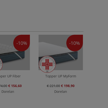
-10%
-10%
per UP Fiber
Topper UP MyForm
74,00
€ 156,60
€ 221,00
€ 198,90
Dorelan
Dorelan