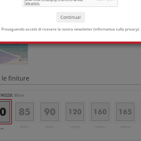
Proseguendo accetti di ricevere la nostra newsletter (
informativa sulla privacy
).
 le finiture
hezza:
80cm
85Cm
90Cm
120Cm
160Cm
165Cm
cm