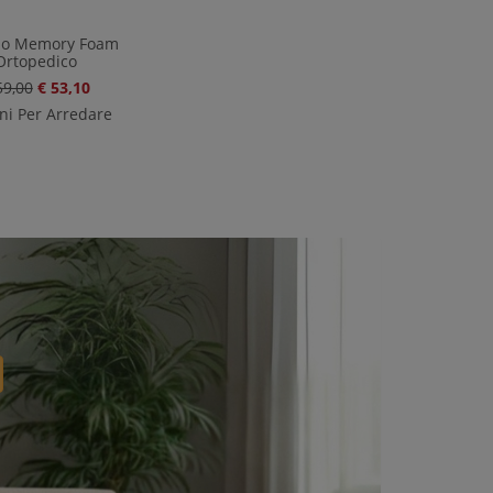
no Memory Foam
Ortopedico
59,00
€ 53,10
ni Per Arredare