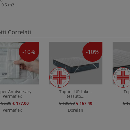
 0,5 m3
ti Correlati
-10%
-10%
per Anniversary
Topper UP Lake -
Top
Permaflex
tessuto...
196,00
€ 177,00
€ 186,00
€ 167,40
€ 1
Permaflex
Dorelan