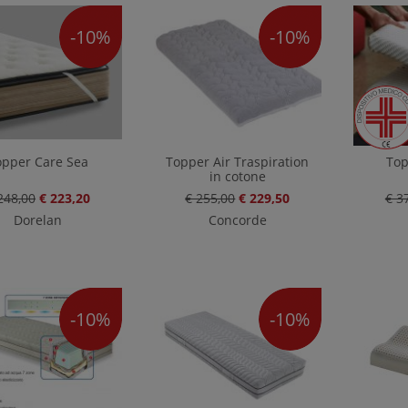
-10%
-10%
opper Care Sea
Topper Air Traspiration
Top
in cotone
248,00
€ 223,20
€ 255,00
€ 229,50
€ 3
Dorelan
Concorde
-10%
-10%