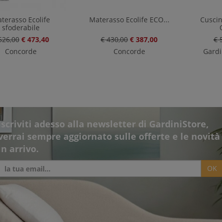
terasso Ecolife
Materasso Ecolife ECO...
Cusci
sfoderabile
526,00
€ 473,40
€ 430,00
€ 387,00
€ 
Concorde
Concorde
Gardi
Iscriviti adesso alla newsletter di GardiniStore,
verrai sempre aggiornato sulle offerte e le novità
in arrivo.
OK