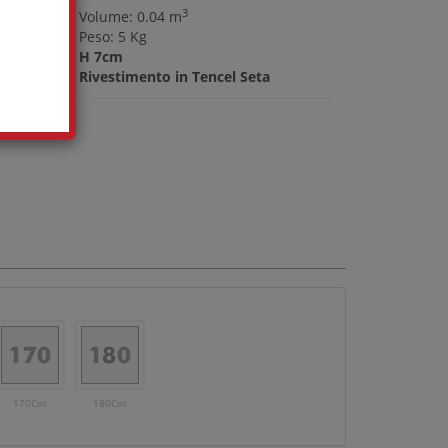
3
Volume: 0.04 m
Peso: 5 Kg
H 7cm
Rivestimento in Tencel Seta
170Cm
180Cm