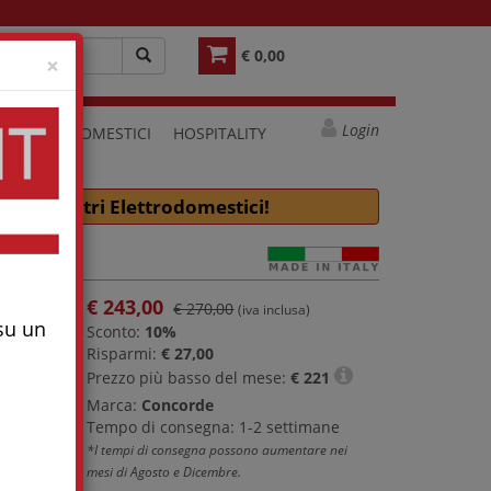
€ 0,00
Close
×
Login
ELETTRODOMESTICI
HOSPITALITY
e molti altri Elettrodomestici!
€
243,00
€ 270,00
(iva inclusa)
 su un
Sconto:
10%
Risparmi:
€ 27,00
Prezzo più basso del mese:
€
221
Marca:
Concorde
Tempo di consegna: 1-2 settimane
*I tempi di consegna possono aumentare nei
mesi di Agosto e Dicembre.