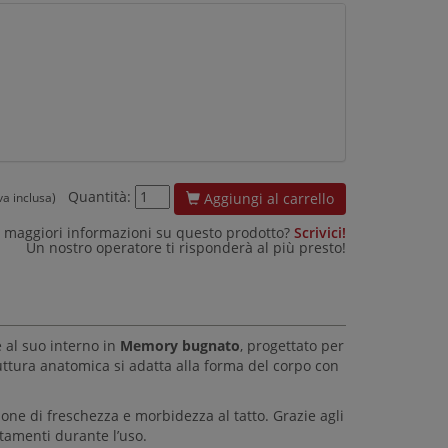
Quantità:
Aggiungi al carrello
iva inclusa)
 maggiori informazioni su questo prodotto?
Scrivici!
Un nostro operatore ti risponderà al più presto!
 al suo interno in
Memory bugnato
, progettato per
uttura anatomica si adatta alla forma del corpo con
ne di freschezza e morbidezza al tatto. Grazie agli
stamenti durante l’uso.