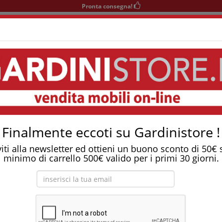
Pronta consegna!
+39 0541 932927
nedì-Sabato 9-12/15-19
Area KIDS
SOGGIORNO
TAVOLI
SEDIE
COMPLEMENTI
l In Seta
Tostapane, tritatutto, aspirapolvere, friggitrice 
r Memory Tencel in seta
Finalmente eccoti su Gardinistore !
viti alla newsletter ed ottieni un buono sconto di 50€
minimo di carrello 500€ valido per i primi 30 giorni.