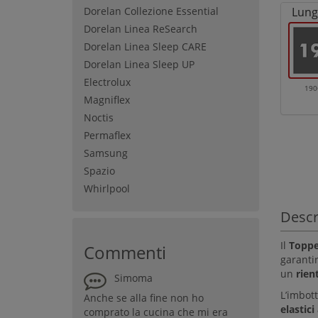
Dorelan Collezione Essential
Lung
Dorelan Linea ReSearch
Dorelan Linea Sleep CARE
Dorelan Linea Sleep UP
Electrolux
19
Magniflex
Noctis
Permaflex
Samsung
Spazio
Whirlpool
Descr
Il
Toppe
Commenti
garanti
un
rien
Simoma
L’imbott
Anche se alla fine non ho
elastici
comprato la cucina che mi era