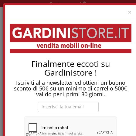
Pronta consegna!
C
×
Home
Reti E Letti
Letti Singoli
Divano Letto Space Angolo Basso
Finalmente eccoti su
Tostapane, tritatutto, aspirapolvere, friggitrice
Gardinistore !
e molti altri Elettrodomestici!
Iscriviti alla newsletter ed ottieni un buono
Divano letto Space angolo basso
sconto di 50€ su un minimo di carrello 500€
valido per i primi 30 giorni.