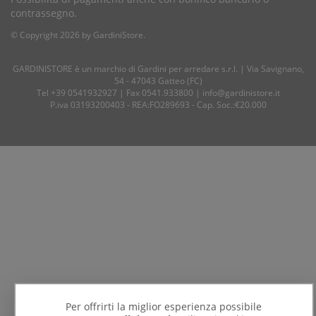
contrassegno.
© Copyright 2026 by GardiniStore.
GARDINISTORE è un marchio di
Gardini per arredare
s.r.l. | Via Savignano,
54 - 47043 Gatteo (FC)
Tel
+39 0541932927
| Fax 0541.933800 |
info@gardinistore.it
P.iva 03193200403 - REA:FO289693 - Cap. Soc.:€20.000
Per offrirti la miglior esperienza possibile