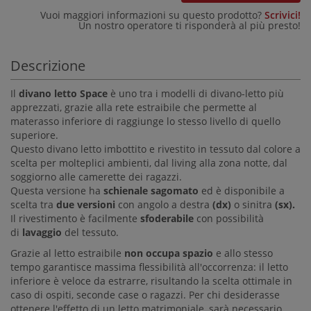
Vuoi maggiori informazioni su questo prodotto?
Scrivici!
Un nostro operatore ti risponderà al più presto!
Descrizione
Il
d
ivano letto Space
è uno tra i modelli di divano-letto più
apprezzati, grazie alla rete estraibile che permette al
materasso inferiore di raggiunge lo stesso livello di quello
superiore.
Questo divano letto imbottito e rivestito in tessuto dal colore a
scelta per molteplici ambienti, dal living alla zona notte, dal
soggiorno alle camerette dei ragazzi.
Questa versione ha
schienale
sagomato
ed è disponibile a
scelta tra
due versioni
con angolo a
destra
(
dx)
o sinitra
(
sx).
Il rivestimento è facilmente
sfoderabile
con possibilità
di
lavaggio
del tessuto.
Grazie al letto estraibile
non occupa spazio
e allo stesso
tempo garantisce massima flessibilità all'occorrenza: il letto
inferiore è veloce da estrarre, risultando la scelta ottimale in
caso di ospiti, seconde case o ragazzi. Per chi desiderasse
ottenere l'effetto di un letto matrimoniale, sarà necessario