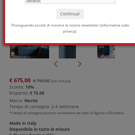
Proseguendo accetti di ricevere la nostra newsletter (
informativa sulla
privacy
).
€
675,00
€ 750,00
(iva inclusa)
Sconto:
10%
Risparmi:
€ 75,00
Marca:
Noctis
Tempo di consegna: 2-4 settimane
*I tempi di consegna possono aumentare nei mesi di Agosto e Dicembre.
Made in Italy
Disponibile in tutte le misure