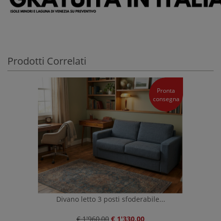
Prodotti Correlati
Pronta
consegna
Divano letto 3 posti sfoderabile...
€ 1'960,00
€ 1'330,00