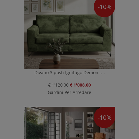
-10%
Divano 3 posti Ignifugo Demon -...
€ 1'120,00
€ 1'008,00
Gardini Per Arredare
-10%