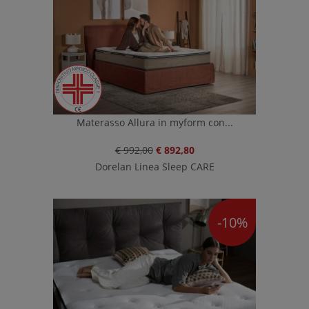
Materasso Allura in myform con...
€ 992,00
€ 892,80
Dorelan Linea Sleep CARE
-10%