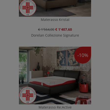
Materasso Kristal
€ 1'564,00
€ 1'407,60
Dorelan Collezione Signature
-10%
Materasso Re:Active