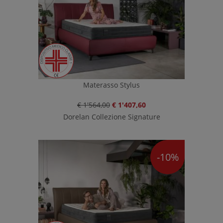
Materasso Stylus
€ 1'564,00
€ 1'407,60
Dorelan Collezione Signature
-10%