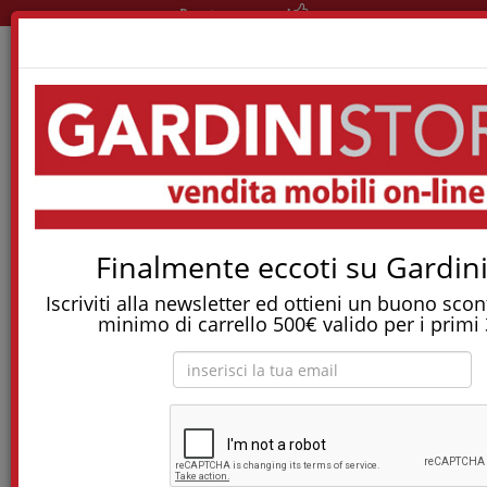
Pronta consegna!
Home
Materassi
Materassi A Molle Indipendenti
Materasso Rising
Tostapane, tritatutto, aspirapolvere, friggitrice
e molti altri Elettrodomestici!
Finalmente eccoti su Gardini
Iscriviti alla newsletter ed ottieni un buono sco
Materasso Rising
minimo di carrello 500€ valido per i primi 