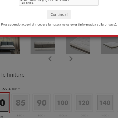
Proseguendo accetti di ricevere la nostra newsletter (
informativa sulla privacy
).
 le finiture
hezza:
80cm
85Cm
90Cm
100cm
120Cm
140Cm
cm