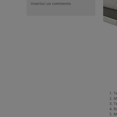
Inserisci un commento
Te
M
T
B
M