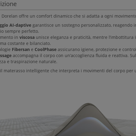
izione
i Dorelan offre un comfort dinamico che si adatta a ogni movimento 
ggio AI-daptive
garantisce un sostegno personalizzato, reagendo i
rio sempre perfetto.
timento in
viscosa
unisce eleganza e praticità, mentre l’imbottitura 
ima costante e bilanciato.
ologie
Fibersan
e
CoolPhase
assicurano igiene, protezione e control
ssage
accompagna il corpo con un’accoglienza fluida e reattiva. Sul 
zza e traspirazione naturale.
il materasso intelligente che interpreta i movimenti del corpo pe