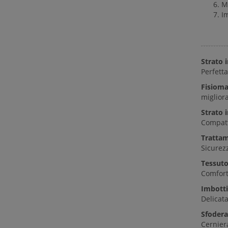
M
Im
Strato
Perfett
Fisiom
migliora
Strato 
Compatt
Trattam
Sicurezz
Tessuto
Comfort
Imbotti
Delicata
Sfodera
Cerniera