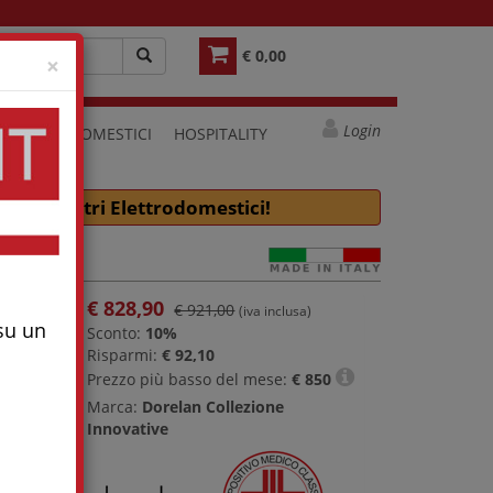
€ 0,00
Close
×
Login
ELETTRODOMESTICI
HOSPITALITY
e molti altri Elettrodomestici!
€
828,90
€ 921,00
(iva inclusa)
 su un
Sconto:
10%
Risparmi:
€ 92,10
Prezzo più basso del mese:
€
850
Marca:
Dorelan Collezione
Innovative