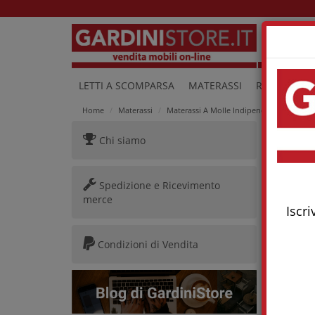
Lu
LETTI A SCOMPARSA
MATERASSI
RETI E LETTI
Home
Materassi
Materassi A Molle Indipendenti
Mater
Chi siamo
Mater
Spedizione e Ricevimento
merce
Iscri
Condizioni di Vendita