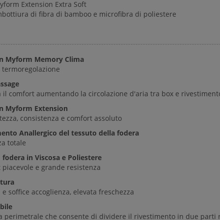
yform Extension Extra Soft
bottiura di fibra di bamboo e microfibra di poliestere
 in Myform Memory Clima
a termoregolazione
assage
 il comfort aumentando la circolazione d'aria tra box e rivestiment
in Myform Extension
ezza, consistenza e comfort assoluto
ento Anallergico del tessuto della fodera
a totale
 fodera in Viscosa e Poliestere
 piacevole e grande resistenza
tura
 e soffice accoglienza, elevata freschezza
bile
 perimetrale che consente di dividere il rivestimento in due parti 