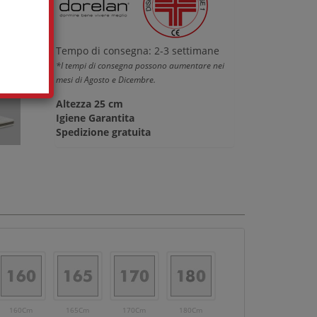
Tempo di consegna: 2-3 settimane
*I tempi di consegna possono aumentare nei
mesi di Agosto e Dicembre.
Altezza 25 cm
Igiene Garantita
Spedizione gratuita
160Cm
165Cm
170Cm
180Cm