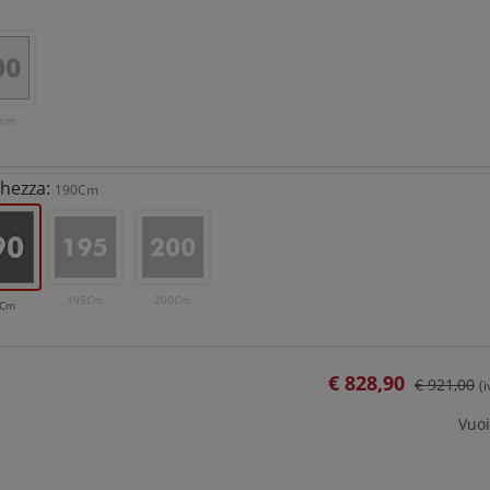
0cm
hezza:
190Cm
195Cm
200Cm
0Cm
€
828,90
€ 921,00
(
Vuoi