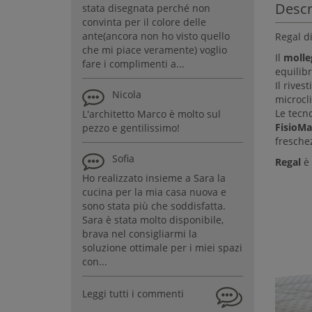
Descr
stata disegnata perché non
convinta per il colore delle
ante(ancora non ho visto quello
Regal d
che mi piace veramente) voglio
Il
molle
fare i complimenti a...
equilib
Il rives
Nicola
microcl
Le tecn
L'architetto Marco è molto sul
FisioMa
pezzo e gentilissimo!
fresche
Sofia
Regal
è 
Ho realizzato insieme a Sara la
cucina per la mia casa nuova e
sono stata più che soddisfatta.
Sara è stata molto disponibile,
brava nel consigliarmi la
soluzione ottimale per i miei spazi
con...
Leggi tutti i commenti