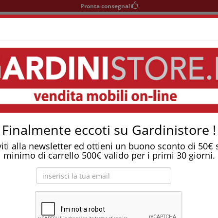
Pronta consegna!
+39 0541 932927
nedì-Sabato 9-12/15-19
Area KIDS
SOGGIORNO
TAVOLI
SEDIE
COMPLEMENTI
asso Regal
Tostapane, tritatutto, aspirapolvere, friggitrice 
asso Regal
Finalmente eccoti su Gardinistore !
viti alla newsletter ed ottieni un buono sconto di 50€
minimo di carrello 500€ valido per i primi 30 giorni.