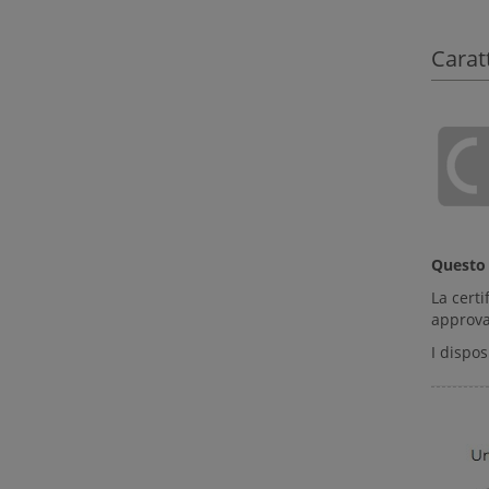
Carat
Quest
La certi
approva
I dispo