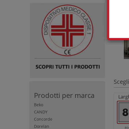
Scegli
Prodotti per marca
Larg
Beko
CANDY
Concorde
Dorelan
80