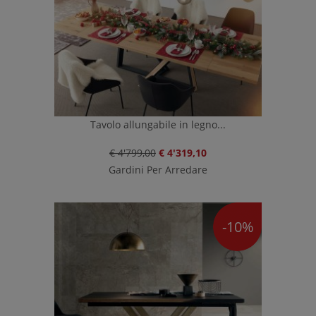
Tavolo allungabile in legno...
€ 4'799,00
€ 4'319,10
Gardini Per Arredare
-10%