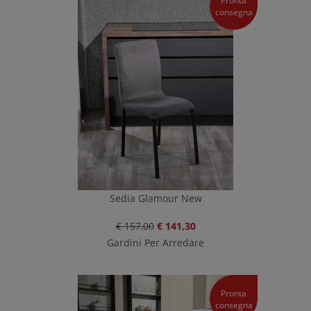
Pronta
consegna
Sedia Glamour New
€ 157,00
€ 141,30
Gardini Per Arredare
Pronta
consegna