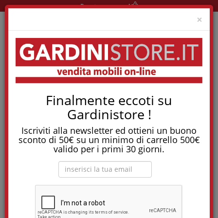
Pronta consegna!
Clo
×
Home
Tavoli
Tavoli Tondi
Tavolo Allungabile Orbis
Finalmente eccoti su
Su questo prodotto non si applica la promozione
Gardinistore !
in corso, in quanto già proposto a prezzo
scontatissimo!
Iscriviti alla newsletter ed ottieni un buono
sconto di 50€ su un minimo di carrello 500€
valido per i primi 30 giorni.
Tavolo allungabile Orbis