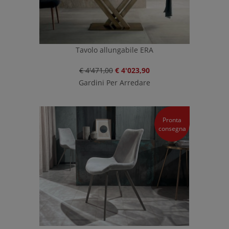
Tavolo allungabile ERA
€ 4'471,00
€ 4'023,90
Gardini Per Arredare
Pronta
consegna