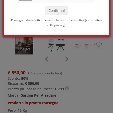
Proseguendo accetti di ricevere la nostra newsletter (
informativa
sulla privacy
).
€
850,00
€ 1'700,00
(iva inclusa)
Sconto:
50%
Risparmi:
€ 850,00
Prezzo più basso del mese:
€
799
Marca:
Gardini Per Arredare
Prodotto in pronta consegna
Peso: 15 Kg