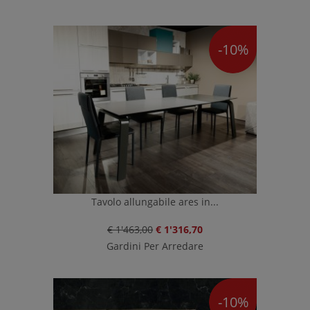
-10%
Tavolo allungabile ares in...
€ 1'463,00
€ 1'316,70
Gardini Per Arredare
-10%