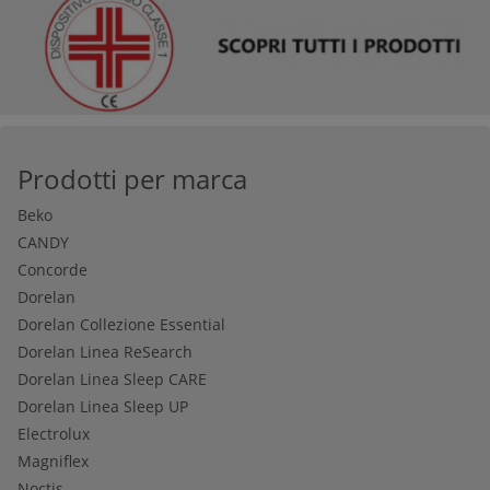
orizzontali
offrono la stessa solidità e praticità dei modelli
verticali, con una resa estetica spesso più elegante grazie alla
linea più bassa e distesa. Per chi vuole massimizzare lo
spazio verticale — ad esempio in mansarde o appartamenti
con controsoffitti — il
letto a scomparsa orizzontale
è spesso
la soluzione più funzionale.
Prodotti per marca
Beko
CANDY
Concorde
Dorelan
Dorelan Collezione Essential
Dorelan Linea ReSearch
Dorelan Linea Sleep CARE
Dorelan Linea Sleep UP
Electrolux
Magniflex
Noctis