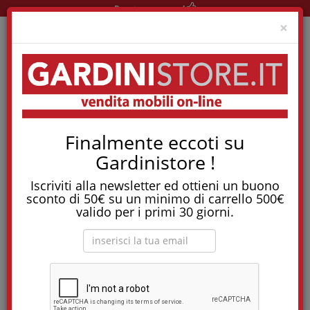
Pronta consegna!
Clo
×
Tostapane, tritatutto, aspirapolvere, friggitrice
Finalmente eccoti su
e molti altri Elettrodomestici!
Gardinistore !
Letti a Scomparsa
Iscriviti alla newsletter ed ottieni un buono
sconto di 50€ su un minimo di carrello 500€
Orizzontale
valido per i primi 30 giorni.
Ordina per:
-10%