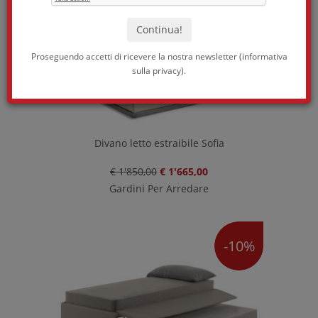
Proseguendo accetti di ricevere la nostra newsletter (
informativa
sulla privacy
).
Divano letto estraibile Sofia
€ 1'850,00
€ 1'665,00
Gardini Per Arredare
-10%