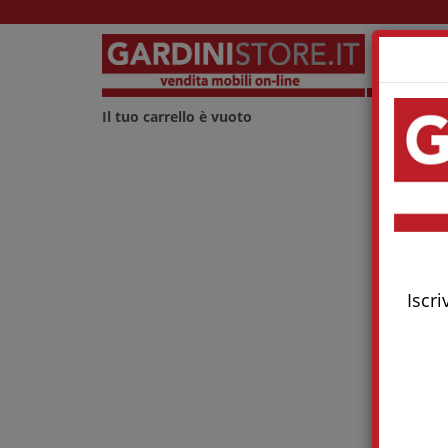
Lu
Il tuo carrello è vuoto
Iscri