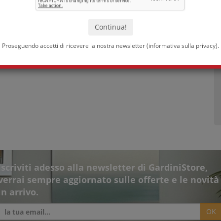
Proseguendo accetti di ricevere la nostra newsletter (
informativa sulla privacy
).
Iscriviti adesso alla newsletter di GardiniStore,
verrai sempre aggiornato sulle offerte e le novità
in arrivo.
OK