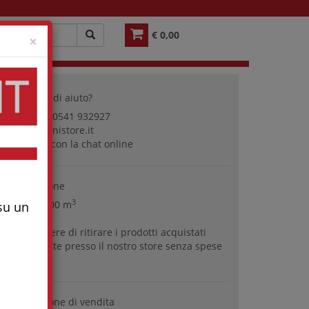
€ 0,00
Close
×
Bisogno di aiuto?
Tel. +39 0541 932927
info@gardinistore.it
Contattaci con la chat online
Spedizione
3
Volume: 0,00 m
 su un
Puoi scegliere di ritirare i prodotti acquistati
direttamente presso il nostro store senza spese
aggiuntive.
Condizione di vendita