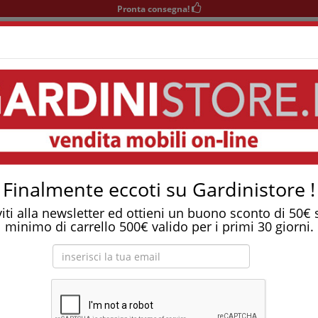
Pronta consegna!
+39 0541 932927
nedì-Sabato 9-12/15-19
Finalmente eccoti su Gardinistore !
viti alla newsletter ed ottieni un buono sconto di 50€
minimo di carrello 500€ valido per i primi 30 giorni.