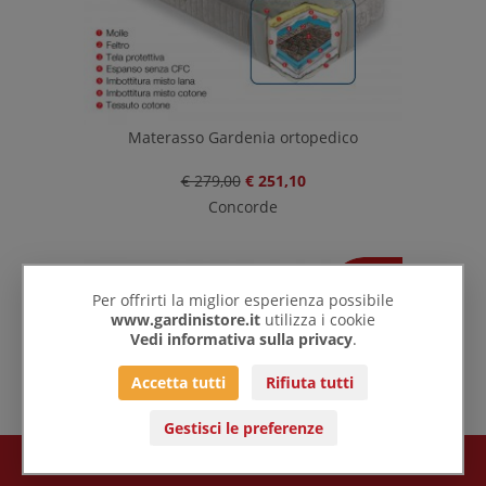
Materasso Gardenia ortopedico
€ 279,00
€ 251,10
Concorde
-10%
Per offrirti la miglior esperienza possibile
www.gardinistore.it
utilizza i cookie
Vedi informativa sulla privacy
.
Accetta tutti
Rifiuta tutti
Gestisci le preferenze
€ 0,00