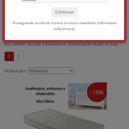
tutti progettati per garantire il massimo comfort e supporto
durante il sonno. Ogni prodotto è realizzato con materiali
selezionati e tecnologie all'avanguardia, nel rispetto degli
standard di qualità più elevati.
Proseguendo accetti di ricevere la nostra newsletter (
informativa
sulla privacy
).
Scegli Concorde per un riposo rigenerante: la sintesi perfetta
tra comfort, durata e benessere, interamente Made in Italy.
1
2
Ordina per:
-10%