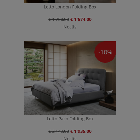
Letto London Folding Box
€ 1'750,00
€ 1'574,00
Noctis
-10%
Letto Paco Folding Box
€ 2'149,00
€ 1'935,00
Noctis