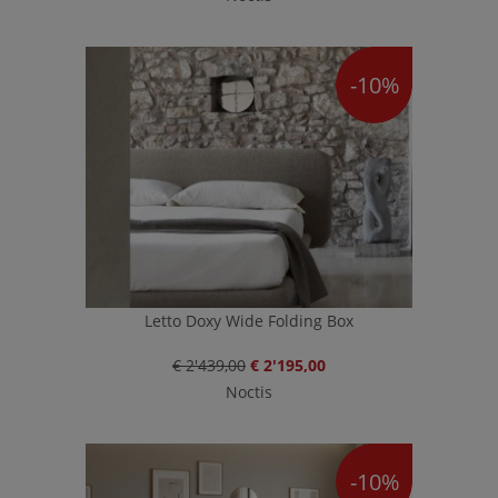
-10%
Letto Doxy Wide Folding Box
€ 2'439,00
€ 2'195,00
Noctis
-10%