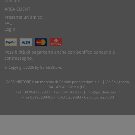
Contatti
AREA CLIENTI
Presenta un amico
FAQ
Login
Possibilità di pagamenti anche con bonifico bancario o
contrassegno.
© Copyright 2026 by GardiniStore.
GARDINISTORE è un marchio di
Gardini per arredare
s.r.l. | Via Savignano,
54 - 47043 Gatteo (FC)
Tel
+39 0541932927
| Fax 0541.933800 |
info@gardinistore.it
P.iva 03193200403 - REA:FO289693 - Cap. Soc.:€20.000