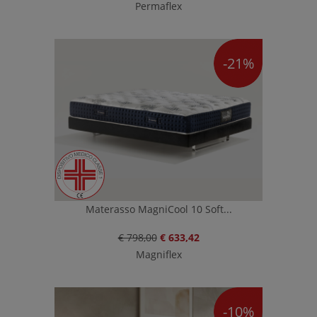
Permaflex
-21%
Materasso MagniCool 10 Soft...
€ 798,00
€ 633,42
Magniflex
-10%