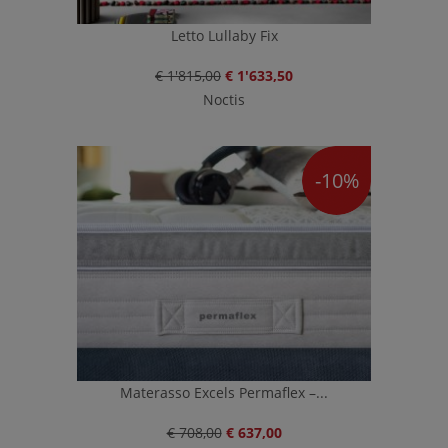
Letto Lullaby Fix
€ 1'815,00
€ 1'633,50
Noctis
-10%
Materasso Excels Permaflex –...
€ 708,00
€ 637,00