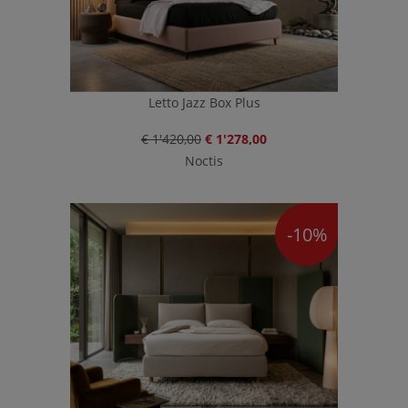
Letto Jazz Box Plus
€ 1'420,00
€ 1'278,00
Noctis
-10%