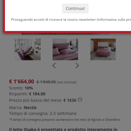
Proseguendo accetti di ricevere la nostra newsletter (
informativa sulla pr
€
1'664,00
€ 1'848,00
(iva inclusa)
Sconto:
10%
Risparmi:
€ 184,00
Prezzo più basso del mese:
€
1535
Marca:
Noctis
Tempo di consegna: 2-5 settimane
*I tempi di consegna possono aumentare nei mesi di Agosto e Dicembre.
Il letto Osaka è progettato e prodotto interamente in