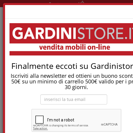
Pronta consegna!
Home
Reti E Letti
Letti
Letto Osaka Con Folding Box
Tostapane, tritatutto, aspirapolvere, friggitrice
Finalmente eccoti su Gardinistor
e molti altri Elettrodomestici!
Iscriviti alla newsletter ed ottieni un buono scont
50€ su un minimo di carrello 500€ valido per i p
Letto Osaka con Folding Box
30 giorni.