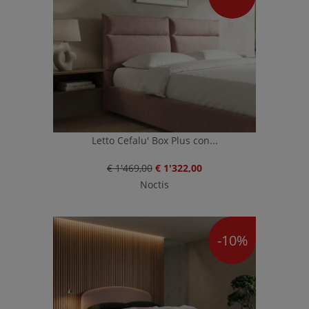
Letto Cefalu' Box Plus con...
€ 1'469,00
€ 1'322,00
Noctis
-10%