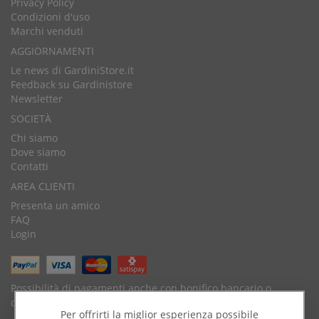
Privacy Policy
Condizioni d'uso
Marchi venduti
AGGIORNAMENTI
Le news di GardiniStore.it
Feedback su Gardinistore
Newsletter
SOCIETÀ
Chi siamo
Dove siamo
Contatti
AREA CLIENTI
Presenta un amico
FAQ
Login
Possibilità di pagamenti anche con bonifico bancario o
contrassegno.
Per offrirti la miglior esperienza possibile