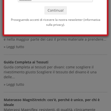
la...
» Leggi tutto
Proseguendo accetti di ricevere la nostra newsletter (
informativa
Tessuti ignifughi: cosa dice la normativa e quali obblighi
sulla privacy
).
riguardano la tua attività
Un incendio in un locale pubblico si sviluppa in pochi minuti,
e nella maggior parte dei casi il primo materiale a prendere...
» Leggi tutto
Guida Completa ai Tessuti
Guida completa ai tessuti per divani: come scegliere il
rivestimento giusto Scegliere il tessuto del divano è una
delle...
» Leggi tutto
Materasso MagniStretch: cos'è, perché è unico, per chi è
ideale
Materassi Magniflex: resistenti, di qualità, clinicamente