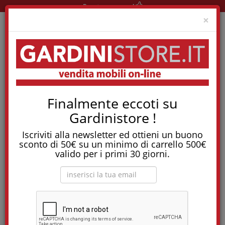
Pronta consegna!
Clo
×
Home
Le News Di Gardinistore.it
Finalmente eccoti su
Le news di
Gardinistore !
GardiniStore.it
Iscriviti alla newsletter ed ottieni un buono
sconto di 50€ su un minimo di carrello 500€
valido per i primi 30 giorni.
1
2
3
4
5
6
»
Tessuti ignifughi in arredamento: dove si usano davvero,
dalle tende ai materassi
Nel primo articolo di questa serie abbiamo visto cosa dice la
normativa sui tessuti ignifughi: Tessuti ignifughi: cosa dice