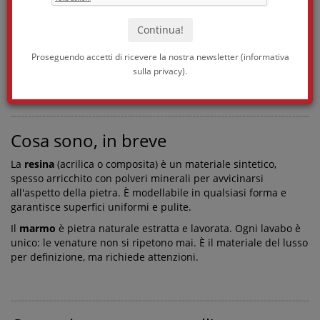
Proseguendo accetti di ricevere la nostra newsletter (
informativa
sulla privacy
).
Cosa sono, in breve
La
resina
(acrilica o composita) è un materiale sintetico,
spesso arricchito con polveri minerali per avvicinarsi
all'aspetto della pietra. È modellabile in qualsiasi forma e
garantisce superfici uniformi e pulite.
Il
marmo
è pietra naturale estratta e lavorata. Ogni lavabo è
unico: le venature non si ripetono mai. È il materiale del lusso
per definizione, ma richiede attenzioni.