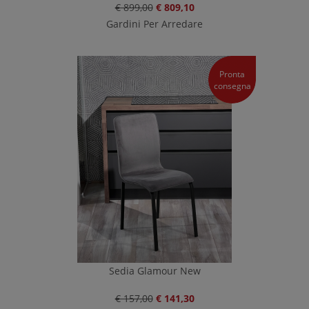
€ 899,00
€ 809,10
Gardini Per Arredare
Pronta
consegna
Sedia Glamour New
€ 157,00
€ 141,30