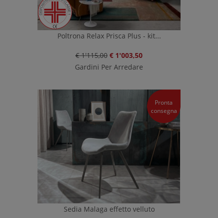
Poltrona Relax Prisca Plus - kit...
€ 1'115,00
€ 1'003,50
Gardini Per Arredare
Pronta
consegna
Sedia Malaga effetto velluto