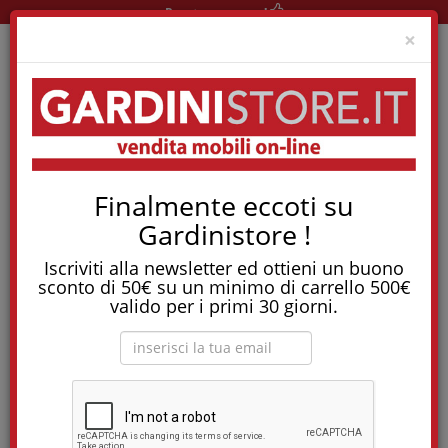
Pronta consegna!
Clo
×
Home
News
Lavabo In Resina O Marmo, Cosa Cambia?
Finalmente eccoti su
Lavabo in resina o
Gardinistore !
marmo, cosa cambia?
Iscriviti alla newsletter ed ottieni un buono
sconto di 50€ su un minimo di carrello 500€
valido per i primi 30 giorni.
Stai rinnovando il bagno e ti trovi davanti a questa domanda:
resina o marmo? Sono entrambi materiali di tendenza, ma
funzionano in modi molto diversi. Vediamo cosa cambia.