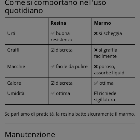
Come si comportano nell'uso
quotidiano
Resina
Marmo
Urti
✅ buona 
❌ si scheggia
resistenza
Graffi
☑️ discreta
❌ si graffia 
facilmente
Macchie
✅ facile da pulire
❌ poroso, 
assorbe liquidi
Calore
☑️
 discreta
✅ ottima
Umidità
✅ ottima
☑️
 richiede 
sigillatura
Se parliamo di praticità, la resina batte sicuramente il marmo.
Manutenzione