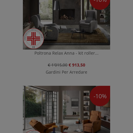
Poltrona Relax Anna - kit roller...
€ 1'015,00
€ 913,50
Gardini Per Arredare
-10%