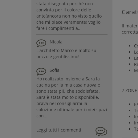
stata disegnata perché non
convinta per il colore delle
Carat
ante(ancora non ho visto quello
che mi piace veramente) voglio
Il mater
fare i complimenti a...
corretta
Nicola
C
L'architetto Marco è molto sul
La
pezzo e gentilissimo!
La
R
Sofia
Ma
Ho realizzato insieme a Sara la
cucina per la mia casa nuova e
7 ZONE
sono stata più che soddisfatta.
Sara è stata molto disponibile,
brava nel consigliarmi la
E
soluzione ottimale per i miei spazi
Te
con...
I
I
T
Leggi tutti i commenti