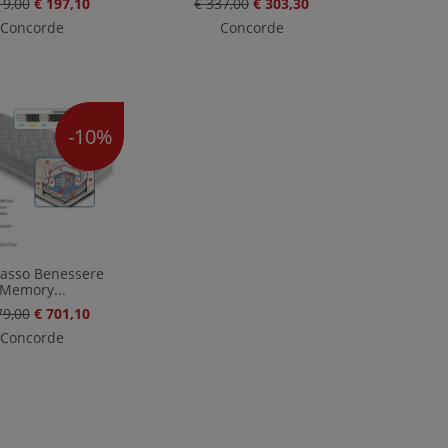
19,00
€ 197,10
€ 337,00
€ 303,30
Concorde
Concorde
-10%
asso Benessere
Memory...
79,00
€ 701,10
Concorde