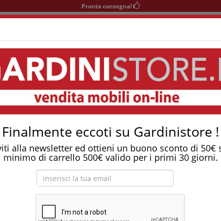
Pronta consegna!
+39 0541 932927
nedì-Sabato 9-12/15-19
Area KIDS
SOGGIORNO
TAVOLI
SEDIE
COMPLEMENTI
Tostapane, tritatutto, aspirapolvere, friggitrice 
asso Ecolife
Finalmente eccoti su Gardinistore !
viti alla newsletter ed ottieni un buono sconto di 50€
minimo di carrello 500€ valido per i primi 30 giorni.