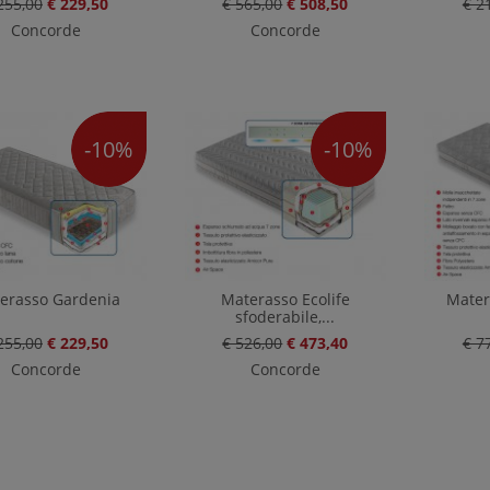
255,00
€ 229,50
€ 565,00
€ 508,50
€ 2
Concorde
Concorde
-10%
-10%
erasso Gardenia
Materasso Ecolife
Mater
sfoderabile,...
255,00
€ 229,50
€ 526,00
€ 473,40
€ 7
Concorde
Concorde