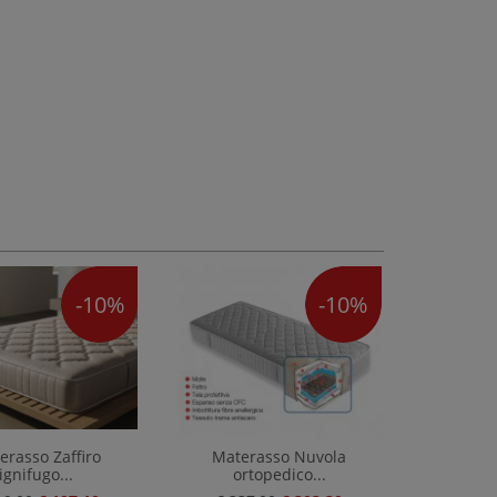
-10%
-10%
erasso Zaffiro
Materasso Nuvola
ignifugo...
ortopedico...