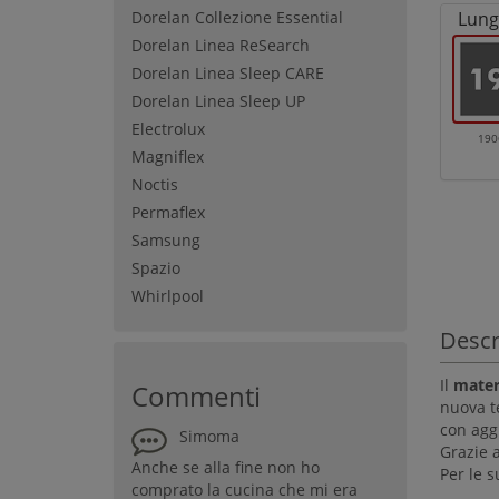
Dorelan Collezione Essential
Lung
Dorelan Linea ReSearch
Dorelan Linea Sleep CARE
Dorelan Linea Sleep UP
Electrolux
19
Magniflex
Noctis
Permaflex
Samsung
Spazio
Whirlpool
Descr
Il
mater
Commenti
nuova t
con agg
Simoma
Grazie 
Anche se alla fine non ho
Per le s
comprato la cucina che mi era