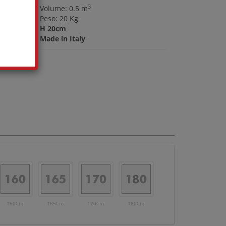
3
Volume: 0.5 m
Peso: 20 Kg
H 20cm
Made in Italy
160Cm
165Cm
170Cm
180Cm