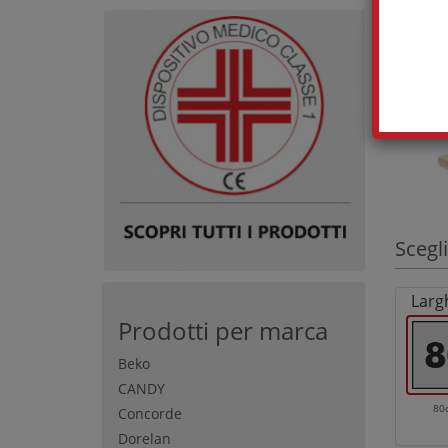
Scegli
Larg
Prodotti per marca
Beko
CANDY
80
Concorde
Dorelan