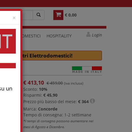
€ 0,00
Close
×
Login
ELETTRODOMESTICI
HOSPITALITY
e molti altri Elettrodomestici!
€
413,10
€ 459,00
(iva inclusa)
 su un
Sconto:
10%
Risparmi:
€ 45,90
Prezzo più basso del mese:
€
364
Marca:
Concorde
Tempo di consegna: 1-2 settimane
*I tempi di consegna possono aumentare nei
mesi di Agosto e Dicembre.