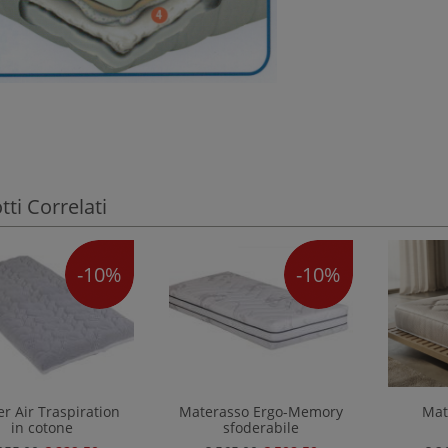
ti Correlati
-10%
-10%
r Air Traspiration
Materasso Ergo-Memory
Mat
in cotone
sfoderabile