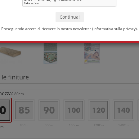
Proseguendo accetti di ricevere la nostra newsletter (
informativa sulla privacy
).
 le finiture
hezza:
80cm
85Cm
90Cm
100cm
120Cm
140Cm
cm