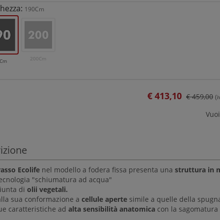
hezza:
190Cm
200Cm
0Cm
€
413,10
€ 459,00
(
Vuoi
izione
asso Ecolife
nel modello a fodera fissa presenta una
struttura in 
ecnologia "schiumatura ad acqua"
iunta di
olii vegetali.
alla sua conformazione a
cellule aperte
simile a quelle della spugn
ue caratteristiche ad
alta sensibilità anatomica
con la sagomatura "