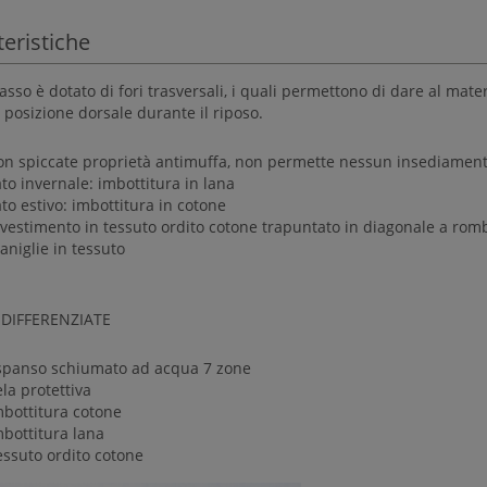
teristiche
asso è dotato di fori trasversali, i quali permettono di dare al ma
 posizione dorsale durante il riposo.
on spiccate proprietà antimuffa, non permette nessun insediamen
to invernale: imbottitura in lana
to estivo: imbottitura in cotone
ivestimento in tessuto ordito cotone trapuntato in diagonale a rom
niglie in tessuto
 DIFFERENZIATE
spanso schiumato ad acqua 7 zone
la protettiva
mbottitura cotone
mbottitura lana
essuto ordito cotone