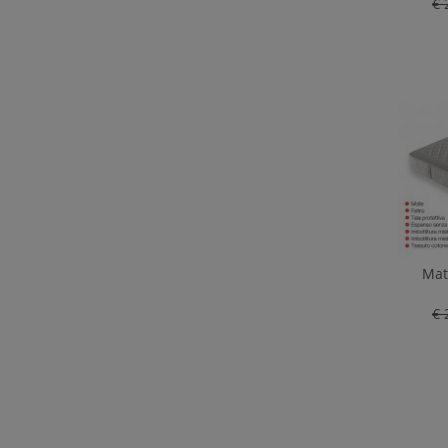
€ 
Mat
€ 