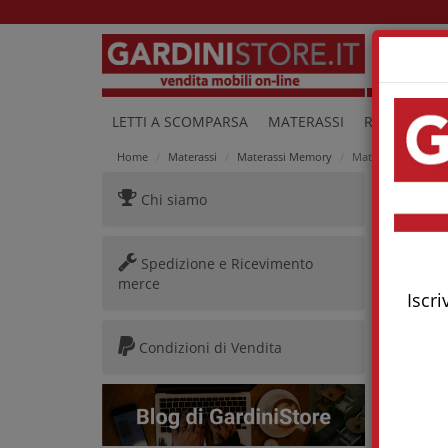
Lu
LETTI A SCOMPARSA
MATERASSI
RETI E LETTI
Home
Materassi
Materassi Memory
Materasso Ecolife
Chi siamo
Mater
Spedizione e Ricevimento
merce
Iscri
Condizioni di Vendita