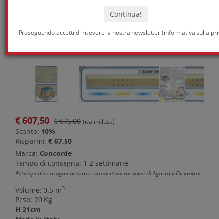
Proseguendo accetti di ricevere la nostra newsletter (
informativa sulla pr
€
607,50
€ 675,00
(iva inclusa)
Sconto:
10%
Risparmi:
€ 67,50
Marca:
Concorde
Tempo di consegna: 1-2 settimane
*I tempi di consegna possono aumentare nei mesi di Agosto e Dicembre.
3
Volume: 0.5 m
Peso: 20 Kg
H 21cm