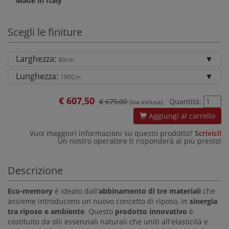
Made in Italy
Scegli le finiture
Larghezza:
80cm
Lunghezza:
190Cm
€
607,50
€ 675,00
Quantità:
(iva inclusa)
Aggiungi al carrello
Vuoi maggiori informazioni su questo prodotto?
Scrivici!
Un nostro operatore ti risponderà al più presto!
Descrizione
Eco-memory
è ideato dall'
abbinamento di tre materiali
che
assieme introducono un nuovo concetto di riposo, in
sinergia
tra riposo e ambiente
. Questo
prodotto innovativo
è
costituito da olii essenziali naturali che uniti all'elasticità e