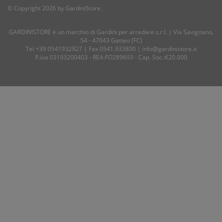
© Copyright 2026 by GardiniStore.
GARDINISTORE è un marchio di
Gardini per arredare
s.r.l. | Via Savignano,
54 - 47043 Gatteo (FC)
Tel
+39 0541932927
| Fax 0541.933800 |
info@gardinistore.it
P.iva 03193200403 - REA:FO289693 - Cap. Soc.:€20.000