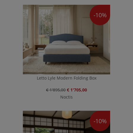
-10%
Letto Lyle Modern Folding Box
€ 1'895,00
€ 1'705,00
Noctis
-10%