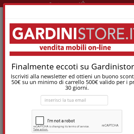
Pronta consegna!
Home
Materassi
Materassi Memory
Materasso Eco-Memory Sfoderabile
Finalmente eccoti su Gardinistor
Tostapane, tritatutto, aspirapolvere, friggitrice
e molti altri Elettrodomestici!
Iscriviti alla newsletter ed ottieni un buono scont
50€ su un minimo di carrello 500€ valido per i p
30 giorni.
Materasso Eco-Memory sfoderabile