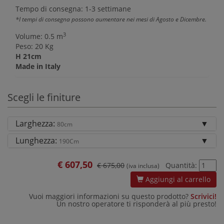
Tempo di consegna: 1-3 settimane
*I tempi di consegna possono aumentare nei mesi di Agosto e Dicembre.
3
Volume: 0.5 m
Peso: 20 Kg
H 21cm
Made in Italy
Scegli le finiture
Larghezza:
80cm
Lunghezza:
190Cm
€
607,50
€ 675,00
Quantità:
(iva inclusa)
Aggiungi al carrello
Vuoi maggiori informazioni su questo prodotto?
Scrivici!
Un nostro operatore ti risponderà al più presto!