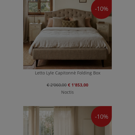
-10%
Letto Lyle Capitonnè Folding Box
€ 2'060,00
€ 1'853,00
Noctis
-10%