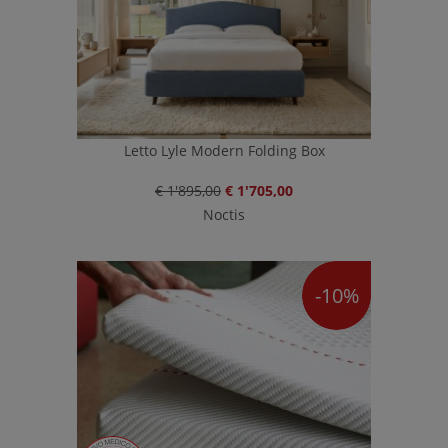
Letto Lyle Modern Folding Box
€ 1'895,00
€ 1'705,00
Noctis
-10%