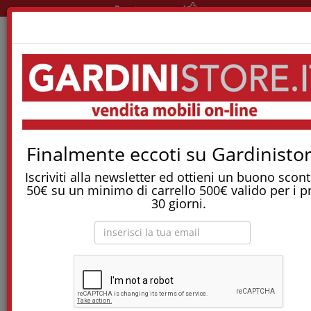
Pronta consegna!
Home
Materassi
Materassi Memory
Materasso Eco-Memory Sfoderabile, Anallergico E Antiacaro
Finalmente eccoti su Gardinistor
Tostapane, tritatutto, aspirapolvere, friggitrice
e molti altri Elettrodomestici!
Iscriviti alla newsletter ed ottieni un buono scont
50€ su un minimo di carrello 500€ valido per i p
30 giorni.
Materasso Eco-Memory sfoderabile,
anallergico e antiacaro