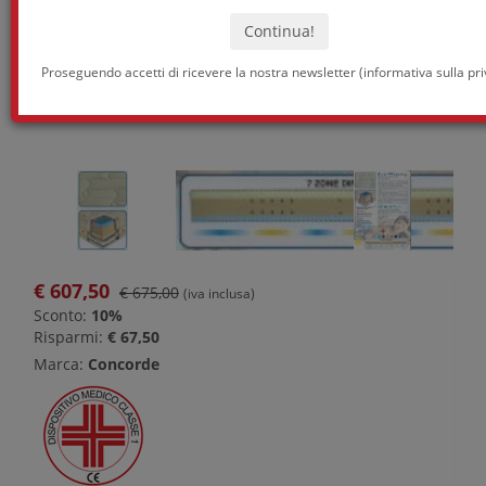
Proseguendo accetti di ricevere la nostra newsletter (
informativa sulla pr
€
607,50
€ 675,00
(iva inclusa)
Sconto:
10%
Risparmi:
€ 67,50
Marca:
Concorde