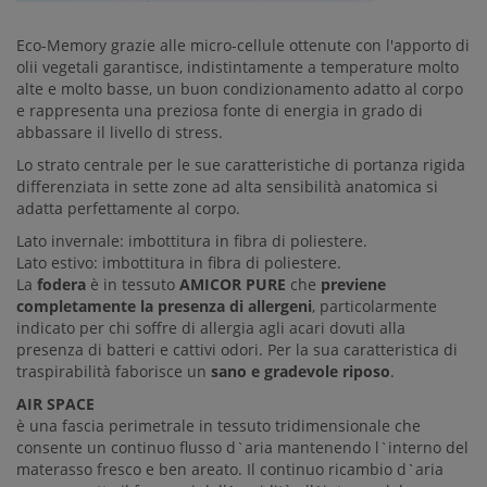
Eco-Memory grazie alle micro-cellule ottenute con l'apporto di
olii vegetali garantisce, indistintamente a temperature molto
alte e molto basse, un buon condizionamento adatto al corpo
e rappresenta una preziosa fonte di energia in grado di
abbassare il livello di stress.
Lo strato centrale per le sue caratteristiche di portanza rigida
differenziata in sette zone ad alta sensibilità anatomica si
adatta perfettamente al corpo.
Lato invernale: imbottitura in fibra di poliestere.
Lato estivo: imbottitura in fibra di poliestere.
La
fodera
è in tessuto
AMICOR PURE
che
previene
completamente la presenza di allergeni
, particolarmente
indicato per chi soffre di allergia agli acari dovuti alla
presenza di batteri e cattivi odori. Per la sua caratteristica di
traspirabilità faborisce un
sano e gradevole riposo
.
AIR SPACE
è una fascia perimetrale in tessuto tridimensionale che
consente un continuo flusso d`aria mantenendo l`interno del
materasso fresco e ben areato. Il continuo ricambio d`aria