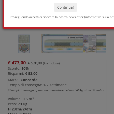
Proseguendo accetti di ricevere la nostra newsletter (
informativa sulla pr
€
477,00
€ 530,00
(iva inclusa)
Sconto:
10%
Risparmi:
€ 53,00
Marca:
Concorde
Tempo di consegna: 1-2 settimane
*I tempi di consegna possono aumentare nei mesi di Agosto e Dicembre.
3
Volume: 0.5 m
Peso: 20 Kg
H 23cm/24cm