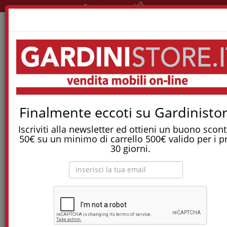
Pronta consegna!
Home
Materassi
Materassi Memory
Materasso Confort-Memory Sfoderabile
Finalmente eccoti su Gardinistor
Tostapane, tritatutto, aspirapolvere, friggitrice
e molti altri Elettrodomestici!
Iscriviti alla newsletter ed ottieni un buono scont
50€ su un minimo di carrello 500€ valido per i p
30 giorni.
Materasso Confort-Memory sfoderabile