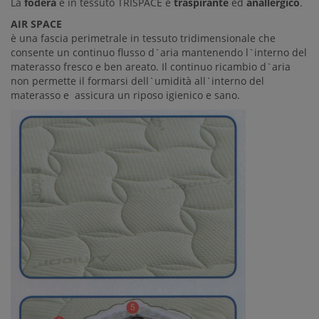
La
fodera
è in tessuto TRISPACE è
traspirante
ed
anallergico
.
AIR SPACE
è una fascia perimetrale in tessuto tridimensionale che
consente un continuo flusso d`aria mantenendo l`interno del
materasso fresco e ben areato. Il continuo ricambio d`aria
non permette il formarsi dell`umidità all`interno del
materasso e assicura un riposo igienico e sano.