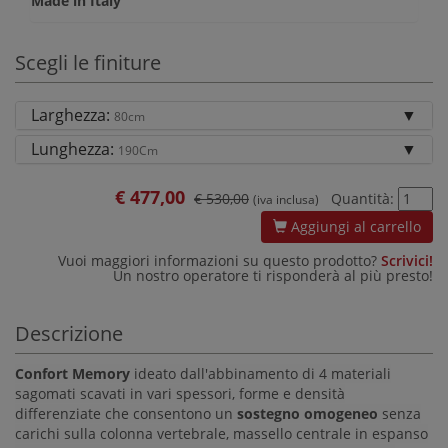
Made in Italy
Scegli le finiture
Larghezza:
80cm
Lunghezza:
190Cm
€
477,00
€ 530,00
Quantità:
(iva inclusa)
Aggiungi al carrello
Vuoi maggiori informazioni su questo prodotto?
Scrivici!
Un nostro operatore ti risponderà al più presto!
Descrizione
Confort Memory
ideato dall'abbinamento di 4 materiali
sagomati scavati in vari spessori, forme e densità
differenziate che consentono un
sostegno omogeneo
senza
carichi sulla colonna vertebrale, massello centrale in espanso