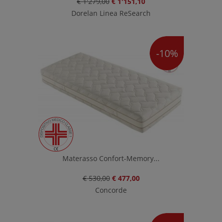
€ 1'279,00
€ 1'151,10
Dorelan Linea ReSearch
-10%
Materasso Confort-Memory...
€ 530,00
€ 477,00
Concorde