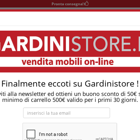
Pronta consegna!
+39 0541 932927
nedì-Sabato 9-12/15-19
Area KIDS
SOGGIORNO
TAVOLI
SEDIE
COMPLEMENTI
gel Sfoderabile, Anallergico E Antiacaro
Tostapane, tritatutto, aspirapolvere, friggitrice 
asso in Watergel sfoderabile, anallergico e antia
Finalmente eccoti su Gardinistore !
viti alla newsletter ed ottieni un buono sconto di 50€
minimo di carrello 500€ valido per i primi 30 giorni.