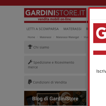
Lu
LETTI A SCOMPARSA
MATERASSI
RETI E LETTI
Home
Materassi
Materassi Watergel
Materasso In Water
Chi siamo
Mater
Spedizione e Ricevimento
merce
Iscri
Condizioni di Vendita