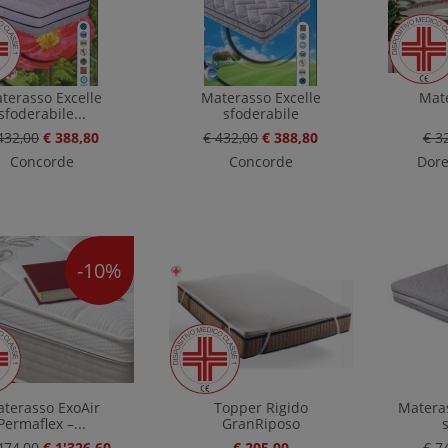
terasso Excelle
Materasso Excelle
Mate
sfoderabile...
sfoderabile
432,00
€ 388,80
€ 432,00
€ 388,80
€ 3
Concorde
Concorde
Dore
-10%
terasso ExoAir
Topper Rigido
Matera
Permaflex –...
GranRiposo
474,00
€ 1'326,60
€ 205,00
€ 7