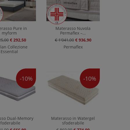
rasso Pure in
Materasso Nuvola
myform
Permaflex –...
25,00
€ 292,50
€ 1'041,00
€ 936,90
lan Collezione
Permaflex
Essential
-10%
-10%
sso Dual-Memory
Materasso in Watergel
sfoderabile
sfoderabile
41,00
€ 666,90
€ 860,00
€ 774,00