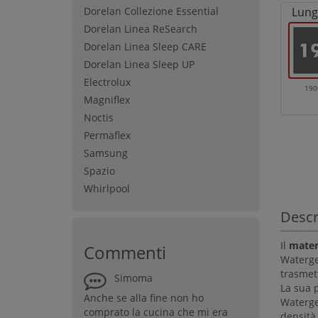
Dorelan Collezione Essential
Lung
Dorelan Linea ReSearch
Dorelan Linea Sleep CARE
Dorelan Linea Sleep UP
Electrolux
19
Magniflex
Noctis
Permaflex
Samsung
Spazio
Whirlpool
Descr
Il
mater
Commenti
Waterge
trasmet
Simoma
La sua p
Anche se alla fine non ho
Waterge
comprato la cucina che mi era
densità,