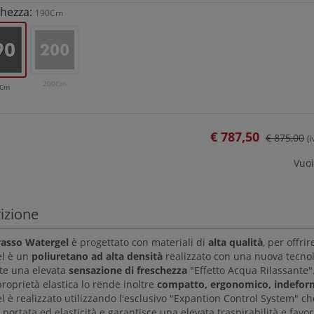
hezza:
190Cm
200Cm
0Cm
€
787,50
€ 875,00
(
Vuoi
izione
asso Watergel
è progettato con materiali di
alta qualità
, per offri
l è un
poliuretano ad alta densità
realizzato con una nuova tecnol
te una elevata
sensazione di freschezza
"Effetto Acqua Rilassante"
roprietà elastica lo rende inoltre
compatto, ergonomico, indeform
l è realizzato utilizzando l'esclusivo "Expantion Control System" c
 portata ed elasticità e garantisce una elevata traspirabilità e favo