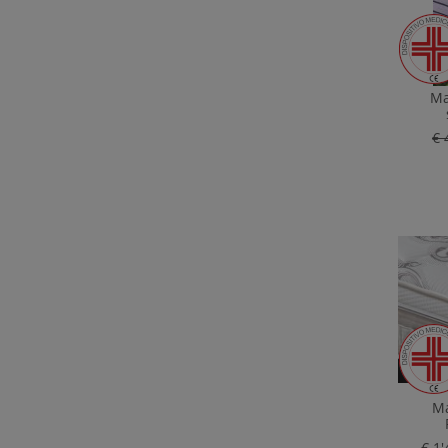
Ma
€ 
Ma
€ 1'