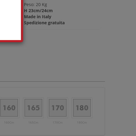
Peso: 20 Kg
H 23cm/24cm
Made in Italy
Spedizione gratuita
160Cm
165Cm
170Cm
180Cm