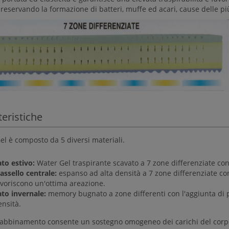
reservando la formazione di batteri, muffe ed acari, cause delle più
teristiche
el è composto da 5 diversi materiali.
ato estivo:
Water Gel traspirante scavato a 7 zone differenziate co
assello centrale:
espanso ad alta densità a 7 zone differenziate con 
avoriscono un'ottima areazione.
ato invernale:
memory bugnato a zone differenti con l'aggiunta di p
nsità.
abbinamento consente un sostegno omogeneo dei carichi del corpo