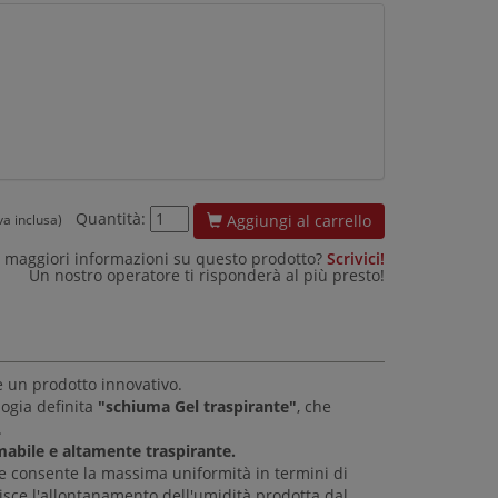
Quantità:
Aggiungi al carrello
iva inclusa)
 maggiori informazioni su questo prodotto?
Scrivici!
Un nostro operatore ti risponderà al più presto!
re un prodotto innovativo.
ogia definita
"schiuma Gel traspirante"
, che
.
abile e altamente traspirante.
he consente la massima uniformità in termini di
risce l'allontanamento dell'umidità prodotta dal