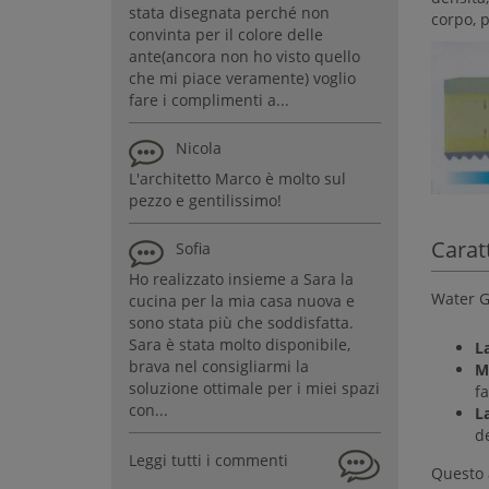
stata disegnata perché non
corpo, p
convinta per il colore delle
ante(ancora non ho visto quello
che mi piace veramente) voglio
fare i complimenti a...
Nicola
L'architetto Marco è molto sul
pezzo e gentilissimo!
Carat
Sofia
Ho realizzato insieme a Sara la
Water G
cucina per la mia casa nuova e
sono stata più che soddisfatta.
Sara è stata molto disponibile,
L
brava nel consigliarmi la
M
soluzione ottimale per i miei spazi
f
con...
L
de
Leggi tutti i commenti
Questo 