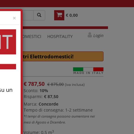
€ 0,00
Close
×
Login
ELETTRODOMESTICI
HOSPITALITY
e molti altri Elettrodomestici!
caro
€
787,50
€ 875,00
(iva inclusa)
 su un
Sconto:
10%
Risparmi:
€ 87,50
Marca:
Concorde
Tempo di consegna: 1-2 settimane
*I tempi di consegna possono aumentare nei
mesi di Agosto e Dicembre.
3
Volume: 0.5 m