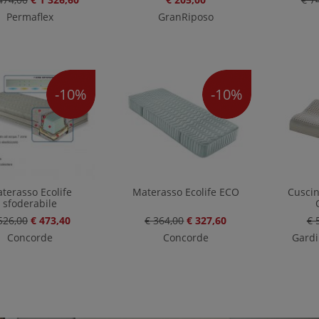
Permaflex
GranRiposo
-10%
-10%
terasso Ecolife
Materasso Ecolife ECO
Cusci
sfoderabile
526,00
€ 473,40
€ 364,00
€ 327,60
€ 
Concorde
Concorde
Gardi