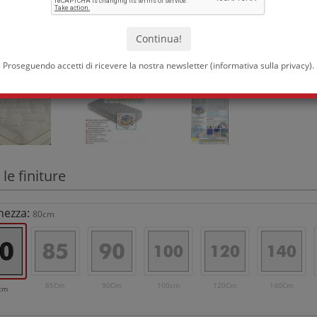
Proseguendo accetti di ricevere la nostra newsletter (
informativa sulla privacy
).
 le finiture
hezza:
80cm
85Cm
90Cm
100cm
120Cm
140Cm
cm