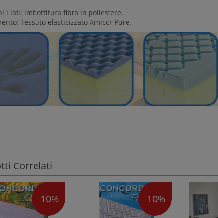
 i lati: imbottitura fibra in poliestere.
mento: Tessuto elasticizzato Amicor Pure.
ti Correlati
-10%
-10%