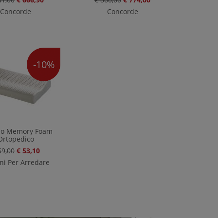
Concorde
Concorde
-10%
no Memory Foam
Ortopedico
59,00
€ 53,10
ni Per Arredare