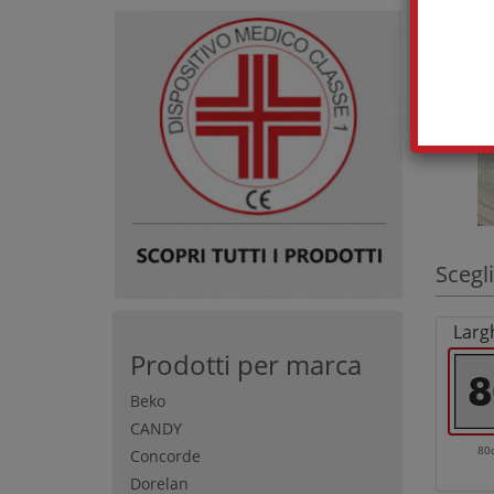
Scegli
Larg
Prodotti per marca
Beko
CANDY
80
Concorde
Dorelan