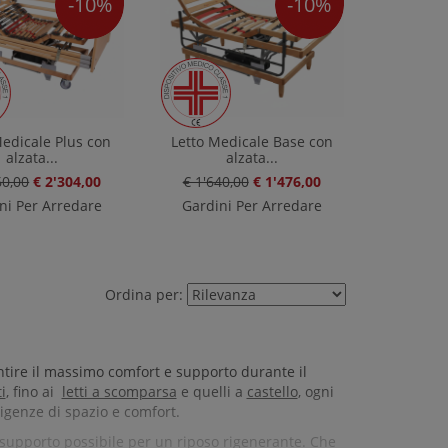
-10%
-10%
Medicale Plus con
Letto Medicale Base con
alzata...
alzata...
60,00
€ 2'304,00
€ 1'640,00
€ 1'476,00
ni Per Arredare
Gardini Per Arredare
Ordina per:
ntire il massimo comfort e supporto durante il
i
, fino ai
letti a scomparsa
e quelli a
castello
, ogni
sigenze di spazio e comfort.
r supporto possibile per un riposo rigenerante. Che