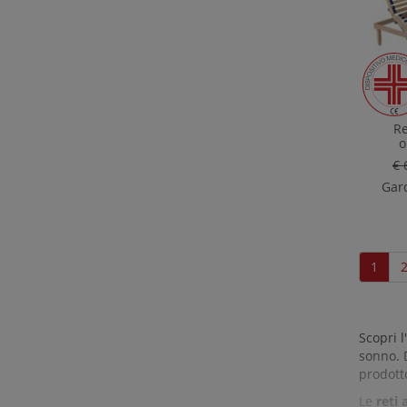
Re
o
€ 
Gard
1
Scopri 
sonno. 
prodotto
Le
reti