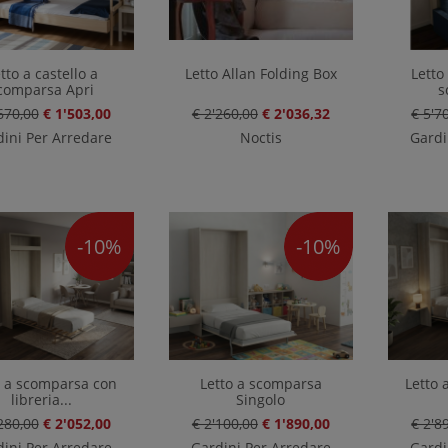
tto a castello a
Letto Allan Folding Box
Letto
comparsa Apri
s
670,00
€ 1'503,00
€ 2'260,00
€ 2'036,32
€ 5'7
ini Per Arredare
Noctis
Gardi
-10%
-10%
o a scomparsa con
Letto a scomparsa
Letto
libreria...
Singolo
280,00
€ 2'052,00
€ 2'100,00
€ 1'890,00
€ 2'8
ini Per Arredare
Gardini Per Arredare
Gardi