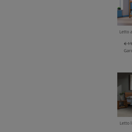
Letto a
€ 1'
Gard
Letto 