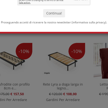
etto Kenny Fix
Letto Bob Capitonnè
Letto s
Folding Box
345,00
€ 2'110,00
€ 1'715,00
€ 1'542,00
€ 7
Proseguendo accetti di ricevere la nostra newsletter (
informativa sulla privacy
).
Noctis
Noctis
Gardi
-10%
-10%
frodite con profilo
Rete Lyra a doga larga in
Lett
8cm e...
legno...
175,00
€ 157,50
€ 120,00
€ 108,00
€ 1'9
ini Per Arredare
Gardini Per Arredare