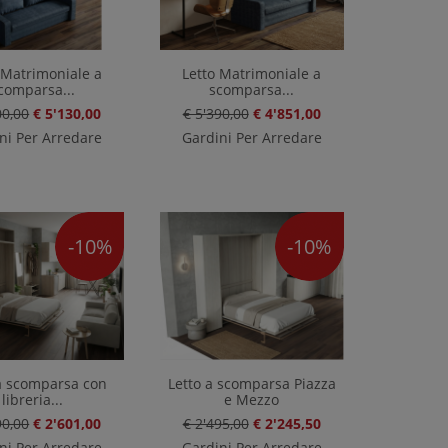
 Matrimoniale a
Letto Matrimoniale a
comparsa...
scomparsa...
00,00
€ 5'130,00
€ 5'390,00
€ 4'851,00
ni Per Arredare
Gardini Per Arredare
-10%
-10%
 a scomparsa con
Letto a scomparsa Piazza
libreria...
e Mezzo
90,00
€ 2'601,00
€ 2'495,00
€ 2'245,50
ni Per Arredare
Gardini Per Arredare