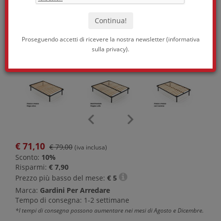
Proseguendo accetti di ricevere la nostra newsletter (
informativa
sulla privacy
).
€
71,10
€ 79,00
(iva inclusa)
Sconto:
10%
Risparmi:
€ 7,90
Prezzo più basso del mese:
€
5
Marca:
Gardini Per Arredare
Tempo di consegna: 1-2 settimane
*I tempi di consegna possono aumentare nei mesi di Agosto e Dicembre.