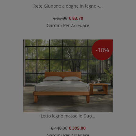
Rete Giunone a doghe in legno -...
€ 93,00
€ 83,70
Gardini Per Arredare
-10%
Letto legno massello Duo...
€ 440,00
€ 395,00
Gardini Per Arredare