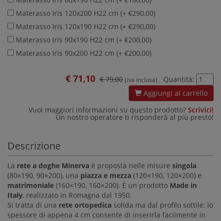
Materasso Iris 120x200 H22 cm (+ €290,00)
Materasso Iris 120x190 H22 cm (+ €290,00)
Materasso Iris 90x190 H22 cm (+ €200,00)
Materasso Iris 90x200 H22 cm (+ €200,00)
€
71,10
€ 79,00
Quantità:
(iva inclusa)
Aggiungi al carrello
Vuoi maggiori informazioni su questo prodotto?
Scrivici!
Un nostro operatore ti risponderà al più presto!
Descrizione
La
rete a doghe Minerva
è proposta nelle misure
singola
(80×190, 90×200), una
piazza e mezza
(120×190, 120×200) e
matrimoniale
(160×190, 160×200). È un prodotto
Made in
Italy
, realizzato in Romagna dal 1950.
Si tratta di una
rete ortopedica
solida ma dal profilo sottile: lo
spessore di appena 4 cm consente di inserirla facilmente in