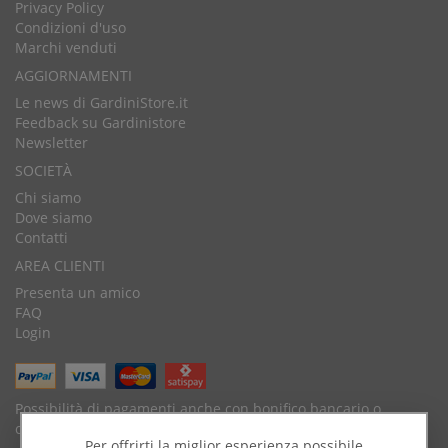
Privacy Policy
Condizioni d'uso
Marchi venduti
AGGIORNAMENTI
Le news di GardiniStore.it
Feedback su Gardinistore
Newsletter
SOCIETÀ
Chi siamo
Dove siamo
Contatti
AREA CLIENTI
Presenta un amico
FAQ
Login
Possibilità di pagamenti anche con bonifico bancario o
contrassegno.
Per offrirti la miglior esperienza possibile