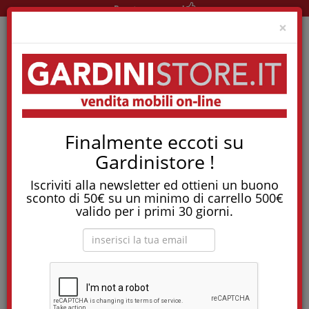
Pronta consegna!
Clo
×
Home
Reti E Letti
Reti Ortopediche
Finalmente eccoti su
Rete Minerva A Doghe In Legno - Tutte Le Misure
Gardinistore !
Tostapane, tritatutto, aspirapolvere, friggitrice
e molti altri Elettrodomestici!
Iscriviti alla newsletter ed ottieni un buono
sconto di 50€ su un minimo di carrello 500€
Rete Minerva a doghe in legno - tutte le
valido per i primi 30 giorni.
misure