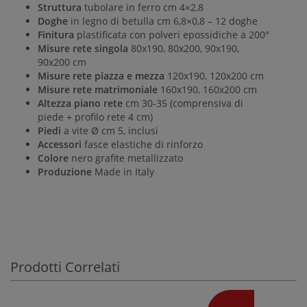
Struttura
tubolare in ferro cm 4×2,8
Doghe
in legno di betulla cm 6,8×0,8 – 12 doghe
Finitura
plastificata con polveri epossidiche a 200°
Misure rete singola
80x190, 80x200, 90x190,
90x200 cm
Misure rete piazza e mezza
120x190, 120x200 cm
Misure rete matrimoniale
160x190, 160x200 cm
Altezza piano rete
cm 30-35 (comprensiva di
piede + profilo rete 4 cm)
Piedi
a vite Ø cm 5, inclusi
Accessori
fasce elastiche di rinforzo
Colore
nero grafite metallizzato
Produzione
Made in Italy
Prodotti Correlati