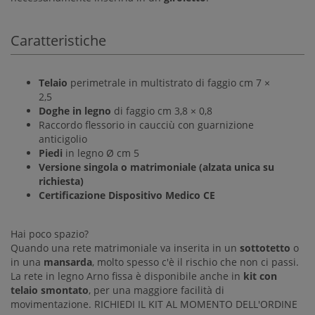
Caratteristiche
Telaio
perimetrale in multistrato di faggio cm 7 ×
2,5
Doghe in legno
di faggio cm 3,8 × 0,8
Raccordo flessorio in caucciù con guarnizione
anticigolio
Piedi
in legno Ø cm 5
Versione singola o matrimoniale (alzata unica su
richiesta)
Certificazione Dispositivo Medico CE
Hai poco spazio?
Quando una rete matrimoniale va inserita in un
sottotetto
o
in una
mansarda
, molto spesso c'è il rischio che non ci passi.
La rete in legno Arno fissa è disponibile anche in
kit con
telaio smontato
, per una maggiore facilità di
movimentazione. RICHIEDI IL KIT AL MOMENTO DELL'ORDINE