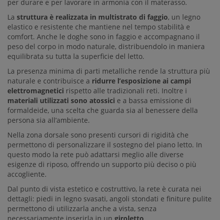
per durare e per lavorare in armonia con il materasso.
La
struttura è realizzata in multistrato di faggio
, un legno
elastico e resistente che mantiene nel tempo stabilità e
comfort. Anche le doghe sono in faggio e accompagnano il
peso del corpo in modo naturale, distribuendolo in maniera
equilibrata su tutta la superficie del letto.
La presenza minima di parti metalliche rende la struttura più
naturale e contribuisce a
ridurre l’esposizione ai campi
elettromagnetici
rispetto alle tradizionali reti. Inoltre i
materiali utilizzati sono atossici
e a bassa emissione di
formaldeide, una scelta che guarda sia al benessere della
persona sia all’ambiente.
Nella zona dorsale sono presenti cursori di rigidità che
permettono di personalizzare il sostegno del piano letto. In
questo modo la rete può adattarsi meglio alle diverse
esigenze di riposo, offrendo un supporto più deciso o più
accogliente.
Dal punto di vista estetico e costruttivo, la rete è curata nei
dettagli: piedi in legno svasati, angoli stondati e finiture pulite
permettono di utilizzarla anche a vista, senza
necessariamente inserirla in un
giroletto
.