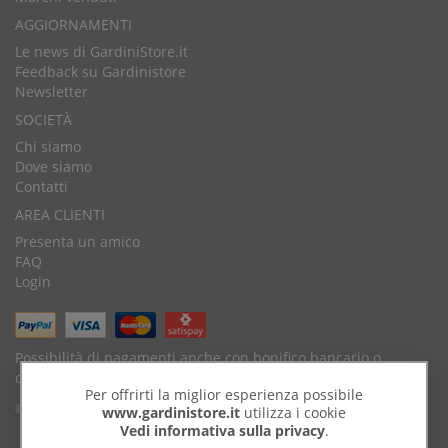
AGGIORNAMENTI
Le news di GardiniStore.it
Feedback su Gardinistore
Newsletter
SOCIETÀ
Chi siamo
Dove siamo
Contatti
AREA CLIENTI
Presenta un amico
FAQ
Login
Possibilità di pagamenti anche con bonifico bancario o
contrassegno.
Per offrirti la miglior esperienza possibile
© Copyright 2026 by GardiniStore.
www.gardinistore.it
utilizza i cookie
Vedi informativa sulla privacy
.