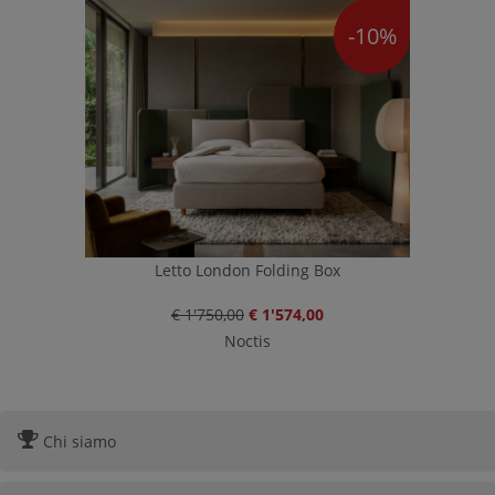
-10%
Letto London Folding Box
€ 1'750,00
€ 1'574,00
Noctis
Chi siamo