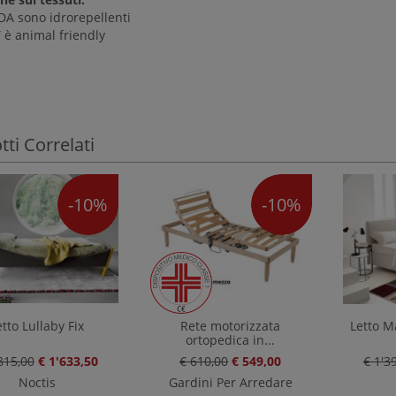
DA sono idrorepellenti
 è animal friendly
ti Correlati
-10%
-10%
etto Lullaby Fix
Rete motorizzata
Letto M
ortopedica in...
815,00
€ 1'633,50
€ 610,00
€ 549,00
€ 1'3
Noctis
Gardini Per Arredare