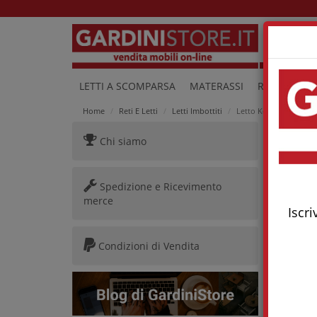
Lu
LETTI A SCOMPARSA
MATERASSI
RETI E LETTI
Home
Reti E Letti
Letti Imbottiti
Letto Kenny Fix
Chi siamo
Letto
Spedizione e Ricevimento
merce
Iscri
Condizioni di Vendita