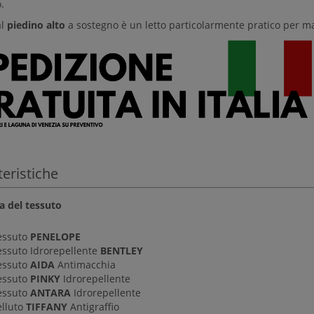
.
al
piedino alto
a sostegno è un letto particolarmente pratico per ma
teristiche
ta del tessuto
essuto
PENELOPE
essuto Idrorepellente
BENTLEY
essuto
AIDA
Antimacchia
essuto
PINKY
Idrorepellente
essuto
ANTARA
Idrorepellente
elluto
TIFFANY
Antigraffio