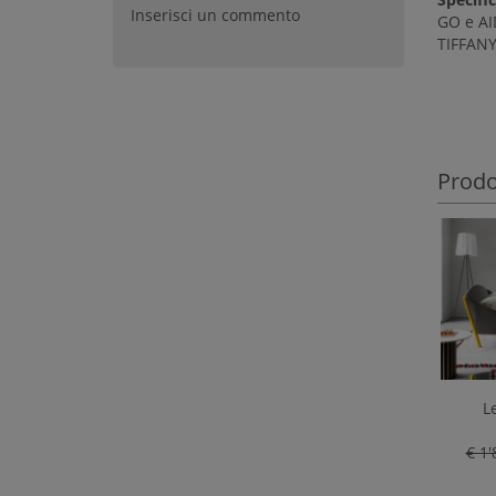
Inserisci un commento
GO e AI
TIFFANY
Prodot
L
€ 1'