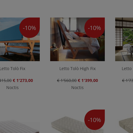
-10%
-10%
Letto Tolò Fix
Letto Tolò High Fix
Letto
415,00
€ 1'273,00
€ 1'560,00
€ 1'399,00
€ 1'7
Noctis
Noctis
-10%