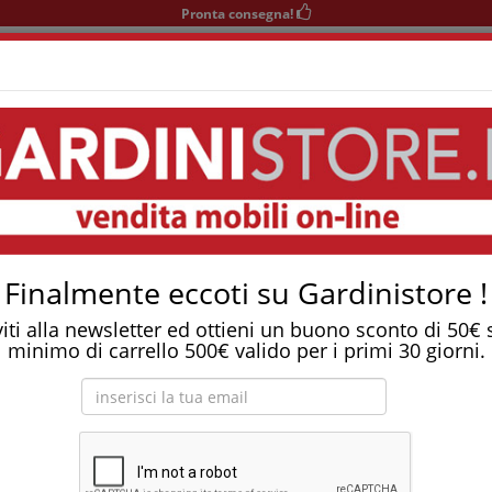
Pronta consegna!
+39 0541 932927
nedì-Sabato 9-12/15-19
Area KIDS
SOGGIORNO
TAVOLI
SEDIE
COMPLEMENTI
Tostapane, tritatutto, aspirapolvere, friggitrice 
 Kenny Fix
Finalmente eccoti su Gardinistore !
viti alla newsletter ed ottieni un buono sconto di 50€
minimo di carrello 500€ valido per i primi 30 giorni.