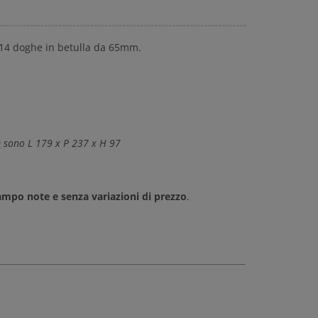
 14 doghe in betulla da 65mm.
m
sono L 179 x P 237 x H 97
campo note e senza variazioni di prezzo
.