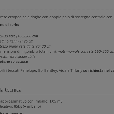
 rete ortopedica a doghe con doppio palo di sostegno centrale con
ne di serie:
clusa rete (160x200 cm)
iedino Kenny H 25 cm
tezza piano rete da terra: 30 cm
imensioni di ingombro totali (cm):
matrimoniale con rete 160x200 c
vestimento sfoderabile
aterasso escluso
ili i tessuti Penelope, Go, Bentley, Aida e Tiffany
su richiesta nel 
a tecnica
approssimativo con imballo: 1,05 m3
icativo: 85kg (+ imballo)
he sui tessuti: