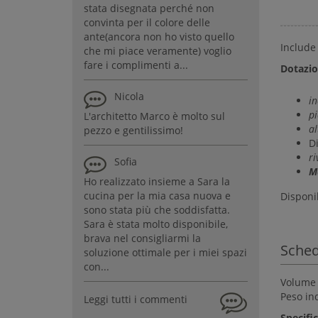
stata disegnata perché non
convinta per il colore delle
ante(ancora non ho visto quello
Include
che mi piace veramente) voglio
fare i complimenti a...
Dotazio
Nicola
in
p
L'architetto Marco è molto sul
al
pezzo e gentilissimo!
D
ri
Sofia
M
Ho realizzato insieme a Sara la
cucina per la mia casa nuova e
Disponib
sono stata più che soddisfatta.
Sara è stata molto disponibile,
brava nel consigliarmi la
Sched
soluzione ottimale per i miei spazi
con...
Volume 
Peso ind
Leggi tutti i commenti
Specific