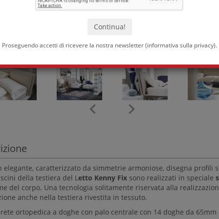
Proseguendo accetti di ricevere la nostra newsletter (
informativa sulla privacy
).
izione
n elegante, caratterizzato da simmetrie armoniose, disegna profili s
scini della testiera del L
etto
Kenny Fix
sono realizzati in speciale
me del corpo. Una tecnologia solitamente riservata alla realizzazio
ione anche nella testiera rivestita in tessuto.
 rete ortopedica a doghe con palo centrale con 14 doghe da 65mm un 