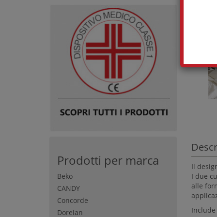
Descr
Prodotti per marca
Il desig
Beko
I due cu
alle for
CANDY
applicaz
Concorde
Include
Dorelan