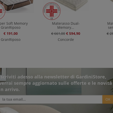
per Soft Memory
Materasso Dual-
Mat
GranRiposo
Memory...
se
€ 191,00
€ 661,00
€ 594,90
€ 2
GranRiposo
Concorde
Iscriviti adesso alla newsletter di GardiniStore,
verrai sempre aggiornato sulle offerte e le novità
in arrivo.
OK