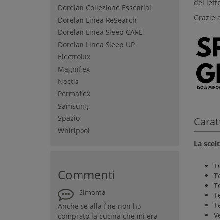
del letto
Dorelan Collezione Essential
Grazie 
Dorelan Linea ReSearch
Dorelan Linea Sleep CARE
Dorelan Linea Sleep UP
Electrolux
Magniflex
Noctis
Permaflex
Samsung
Spazio
Carat
Whirlpool
La scel
T
Commenti
T
T
Simoma
T
T
Anche se alla fine non ho
V
comprato la cucina che mi era