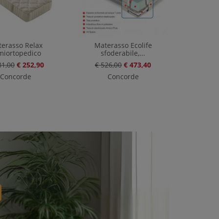
erasso Relax
Materasso Ecolife
miortopedico
sfoderabile,...
81,00
€ 252,90
€ 526,00
€ 473,40
Concorde
Concorde