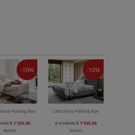
-10%
-10%
anuel Folding Box
Letto Paco Folding Box
99,00
€ 1'255,00
€ 2'149,00
€ 1'935,00
Noctis
Noctis