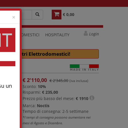
€ 0,00
Close
×
Login
ELETTRODOMESTICI
HOSPITALITY
e molti altri Elettrodomestici!
€
2'110,00
€ 2'345,00
(iva inclusa)
 su un
Sconto:
10%
Risparmi:
€ 235,00
Prezzo più basso del mese:
€
1910
Marca:
Noctis
Tempo di consegna: 2-5 settimane
*I tempi di consegna possono aumentare nei
mesi di Agosto e Dicembre.