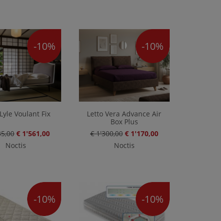
-10%
-10%
 Lyle Voulant Fix
Letto Vera Advance Air
Box Plus
35,00
€ 1'561,00
€ 1'300,00
€ 1'170,00
Noctis
Noctis
-10%
-10%