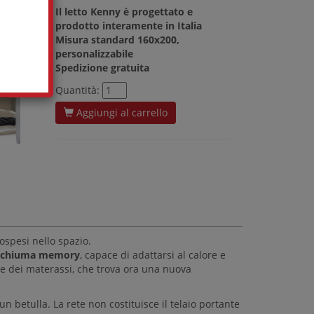
Il letto Kenny è progettato e
prodotto interamente in Italia
Misura standard 160x200,
personalizzabile
Spedizione gratuita
Quantità:
Aggiungi al carrello
ospesi nello spazio.
schiuma memory
, capace di adattarsi al calore e
ne dei materassi, che trova ora una nuova
betulla. La rete non costituisce il telaio portante