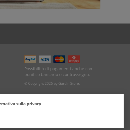
Possibilità di pagamenti anche con
bonifico bancario o contrassegno.
© Copyright 2026 by GardiniStore.
rmativa sulla privacy
.
tteo (FC)