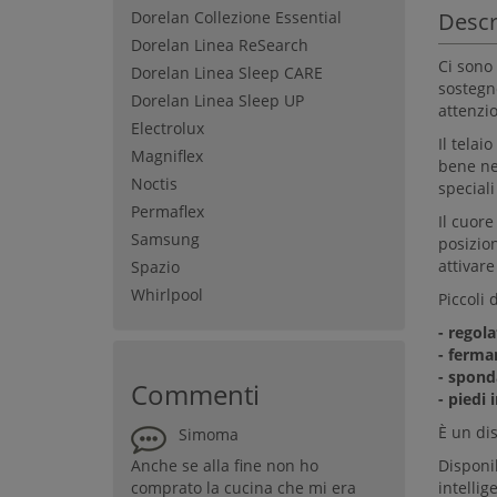
Dorelan Collezione Essential
Descr
Dorelan Linea ReSearch
Ci sono 
Dorelan Linea Sleep CARE
sostegn
Dorelan Linea Sleep UP
attenzi
Electrolux
Il telai
Magniflex
bene ne
Noctis
speciali
Permaflex
Il cuore
Samsung
posizio
attivar
Spazio
Whirlpool
Piccoli 
- regola
- ferm
- spond
Commenti
- piedi 
È un dis
Simoma
Anche se alla fine non ho
Disponi
comprato la cucina che mi era
intelli