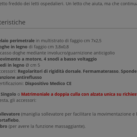
etto freddo dei letti ospedalieri. Un letto che aiuta, ma che contin
teristiche
elaio perimetrale
in multistrato di faggio cm 7x2,5
oghe in legno
di faggio cm 3,8x0,8
ncasso doghe mediante involucro/guarnizione anticigolio
ovimento a motore, 4 snodi a basso voltaggio
edi in legno
Ø cm 5
ccessori:
Regolaritori di rigidità dorsale
,
Fermamaterasso
,
Sponde 
unzione antireflusso
rtificazioni:
Dispositivo Medico CE
:
Singolo
o
Matrimoniale a doppia culla con alzata unica su richies
esta, gli accessori:
ollevatore
(maniglia sollevatore per facilitare la movimentazione e 
ortaflebo
,
ibro
(per avere la funzione massaggiante).