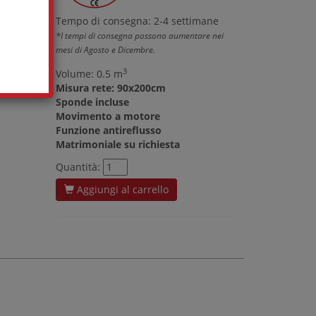
Tempo di consegna: 2-4 settimane
*I tempi di consegna possono aumentare nei
mesi di Agosto e Dicembre.
3
Volume: 0.5 m
Misura rete: 90x200cm
Sponde incluse
Movimento a motore
Funzione antireflusso
Matrimoniale su richiesta
Quantità:
Aggiungi al carrello