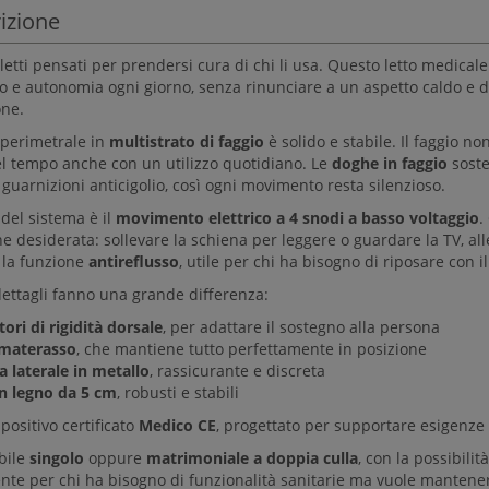
izione
letti pensati per prendersi cura di chi li usa. Questo letto medicale
o e autonomia ogni giorno, senza rinunciare a un aspetto caldo e 
one.
o perimetrale in
multistrato di faggio
è solido e stabile. Il faggio no
l tempo anche con un utilizzo quotidiano. Le
doghe in faggio
soste
 guarnizioni anticigolio, così ogni movimento resta silenzioso.
 del sistema è il
movimento elettrico a 4 snodi a basso voltaggio
.
ne desiderata: sollevare la schiena per leggere o guardare la TV, a
e la funzione
antireflusso
, utile per chi ha bisogno di riposare con i
dettagli fanno una grande differenza:
tori di rigidità dorsale
, per adattare il sostegno alla persona
amaterasso
, che mantiene tutto perfettamente in posizione
a laterale in metallo
, rassicurante e discreta
in legno da 5 cm
, robusti e stabili
positivo certificato
Medico CE
, progettato per supportare esigenze 
bile
singolo
oppure
matrimoniale a doppia culla
, con la possibilit
gente per chi ha bisogno di funzionalità sanitarie ma vuole mantene