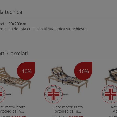
a tecnica
rete: 90x200cm
niale a doppia culla con alzata unica su richiesta.
ti Correlati
-10%
-10%
te motorizzata
Rete motorizzata
Ret
rtopedica in...
ortopedica in...
Mo