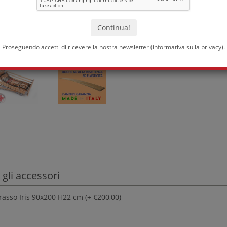
Proseguendo accetti di ricevere la nostra newsletter (
informativa sulla privacy
).
 gli accessori
asso Iris 90x200 H22 cm (+ €200,00)