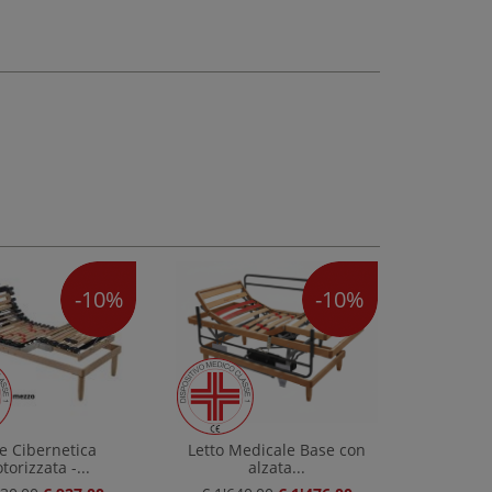
-10%
-10%
e Cibernetica
Letto Medicale Base con
torizzata -...
alzata...