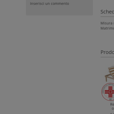
Inserisci un commento
Sched
Misura 
Matrimo
Prodot
Re
o