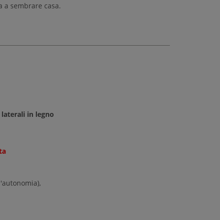
ua a sembrare casa.
laterali in legno
ta
l'autonomia),