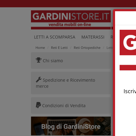
Lu
LETTI A SCOMPARSA
MATERASSI
RETI E LETTI
Home
Reti E Letti
Reti Ortopediche
Letto Medicale Plu
Chi siamo
Letto
Spedizione e Ricevimento
merce
Iscri
Condizioni di Vendita