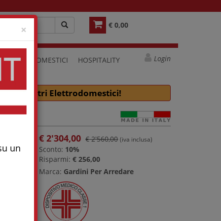
€ 0,00
Close
×
Login
ELETTRODOMESTICI
HOSPITALITY
e molti altri Elettrodomestici!
€
2'304,00
€ 2'560,00
(iva inclusa)
 su un
Sconto:
10%
Risparmi:
€ 256,00
Marca:
Gardini Per Arredare