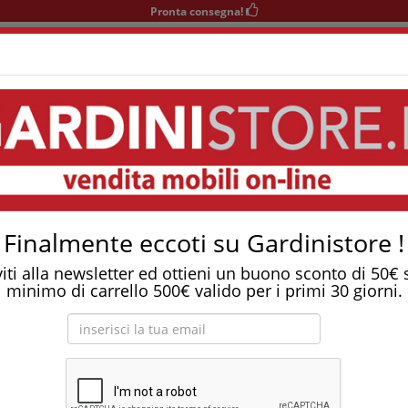
Pronta consegna!
+39 0541 932927
nedì-Sabato 9-12/15-19
Area KIDS
SOGGIORNO
TAVOLI
SEDIE
COMPLEMENTI
s Con Alzata Motorizzata
Tostapane, tritatutto, aspirapolvere, friggitrice 
 Medicale Plus con alzata motorizzata
Finalmente eccoti su Gardinistore !
viti alla newsletter ed ottieni un buono sconto di 50€
minimo di carrello 500€ valido per i primi 30 giorni.