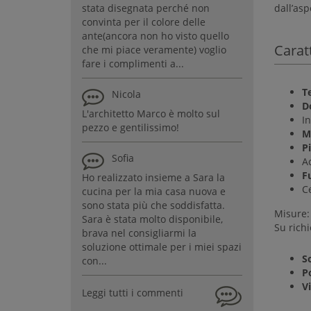
stata disegnata perché non
dall’asp
convinta per il colore delle
ante(ancora non ho visto quello
Carat
che mi piace veramente) voglio
fare i complimenti a...
T
Nicola
D
L'architetto Marco è molto sul
I
pezzo e gentilissimo!
M
Pi
Sofia
A
F
Ho realizzato insieme a Sara la
Ce
cucina per la mia casa nuova e
sono stata più che soddisfatta.
Misure
Sara è stata molto disponibile,
Su richi
brava nel consigliarmi la
soluzione ottimale per i miei spazi
S
con...
P
V
Leggi tutti i commenti