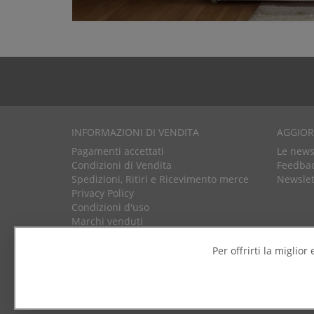
INFORMAZIONI DI VENDITA
AGGIO
Pagamenti accettati
Le news 
Condizioni di Vendita
Feedbac
Spedizioni, Ritiri e Ricevimento merce
Newslet
Privacy Policy
Condizioni d'uso
Marchi venduti
Per offrirti la miglio
GARDINI