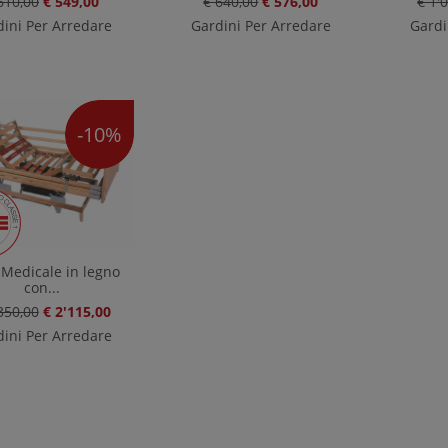
610,00
€ 549,00
€ 640,00
€ 576,00
€ 1'
ini Per Arredare
Gardini Per Arredare
Gardi
-10%
 Medicale in legno
con...
350,00
€ 2'115,00
ini Per Arredare