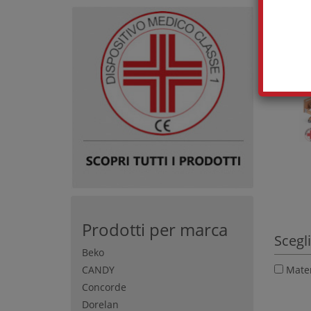
Prodotti per marca
Scegli
Beko
CANDY
Mater
Concorde
Dorelan