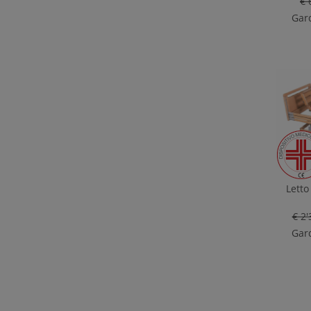
€ 
Gard
Letto
€ 2'
Gard