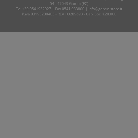
54 - 47043 Gatteo (FC)
Tel
+39 0541932927
| Fax 0541.933800 |
info@gardinistore.it
P.iva 03193200403 - REA:FO289693 - Cap. Soc.:€20.000