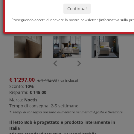
Proseguendo accetti di ricevere la nostra newsletter (
informativa sulla pr
€
1'297,00
€ 1'442,00
(iva inclusa)
Sconto:
10%
Risparmi:
€ 145,00
Marca:
Noctis
Tempo di consegna: 2-5 settimane
*I tempi di consegna possono aumentare nei mesi di Agosto e Dicembre.
Il letto Bob è progettato e prodotto interamente in
Italia