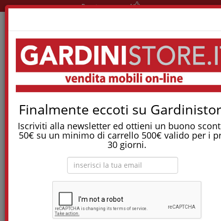
Pronta consegna!
Home
Reti E Letti
Letti
Letto Bob Folding Box
Tostapane, tritatutto, aspirapolvere, friggitrice
Finalmente eccoti su Gardinistor
e molti altri Elettrodomestici!
Iscriviti alla newsletter ed ottieni un buono scont
50€ su un minimo di carrello 500€ valido per i p
Letto Bob Folding Box
30 giorni.