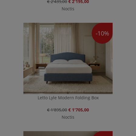
€ 2'439,00
€ 2'195,00
Noctis
-10%
Letto Lyle Modern Folding Box
€ 1'895,00
€ 1'705,00
Noctis