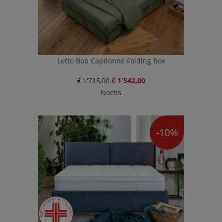
Letto Bob Capitonnè Folding Box
€ 1'715,00
€ 1'542,00
Noctis
-10%