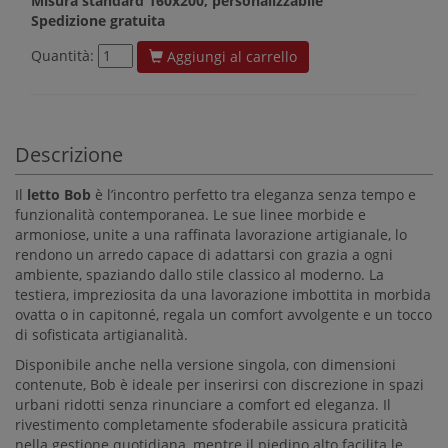
Misura standard 160x200, personalizzabile
Spedizione gratuita
Quantità:
Aggiungi al carrello
Descrizione
Il
letto Bob
è l’incontro perfetto tra eleganza senza tempo e
funzionalità contemporanea. Le sue linee morbide e
armoniose, unite a una raffinata lavorazione artigianale, lo
rendono un arredo capace di adattarsi con grazia a ogni
ambiente, spaziando dallo stile classico al moderno. La
testiera, impreziosita da una lavorazione imbottita in morbida
ovatta o in capitonné, regala un comfort avvolgente e un tocco
di sofisticata artigianalità.
Disponibile anche nella versione singola, con dimensioni
contenute, Bob è ideale per inserirsi con discrezione in spazi
urbani ridotti senza rinunciare a comfort ed eleganza. Il
rivestimento completamente sfoderabile assicura praticità
nella gestione quotidiana, mentre il piedino alto facilita le