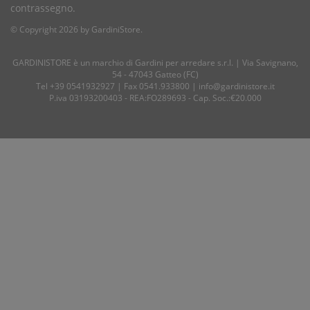
contrassegno.
© Copyright 2026 by GardiniStore.
GARDINISTORE è un marchio di
Gardini per arredare
s.r.l. | Via Savignano,
54 - 47043 Gatteo (FC)
Tel
+39 0541932927
| Fax 0541.933800 |
info@gardinistore.it
P.iva 03193200403 - REA:FO289693 - Cap. Soc.:€20.000