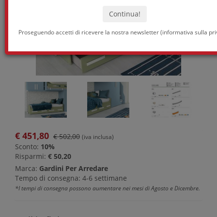
Proseguendo accetti di ricevere la nostra newsletter (
informativa sulla pr
€
451,80
€ 502,00
(iva inclusa)
Sconto:
10%
Risparmi:
€ 50,20
Marca:
Gardini Per Arredare
Tempo di consegna: 4-6 settimane
*I tempi di consegna possono aumentare nei mesi di Agosto e Dicembre.