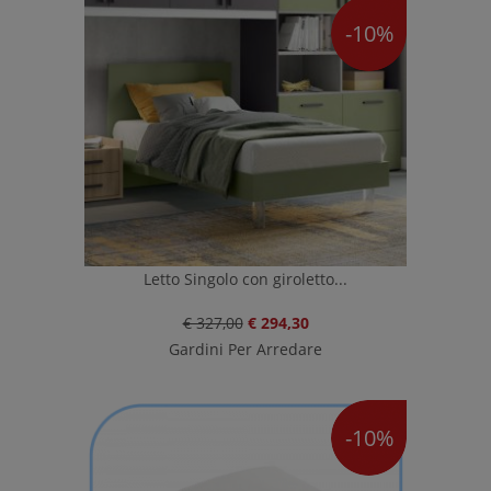
-10%
Letto Singolo con giroletto...
€ 327,00
€ 294,30
Gardini Per Arredare
-10%