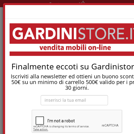
Pronta consegna!
Home
Reti E Letti
Letti Singoli
Letto Singolo Banner Con Cassettoni Estraibili
Finalmente eccoti su Gardinistor
Tostapane, tritatutto, aspirapolvere, friggitrice
e molti altri Elettrodomestici!
Iscriviti alla newsletter ed ottieni un buono scont
50€ su un minimo di carrello 500€ valido per i p
30 giorni.
Letto singolo BANNER con cassettoni
estraibili