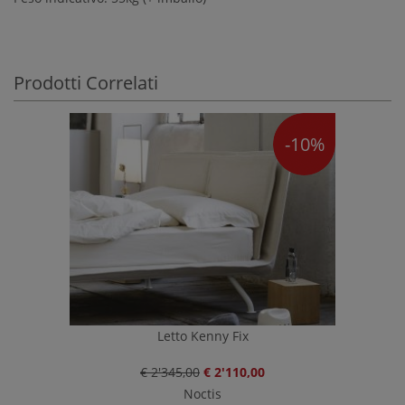
Prodotti Correlati
-10%
Letto Kenny Fix
€ 2'345,00
€ 2'110,00
Noctis