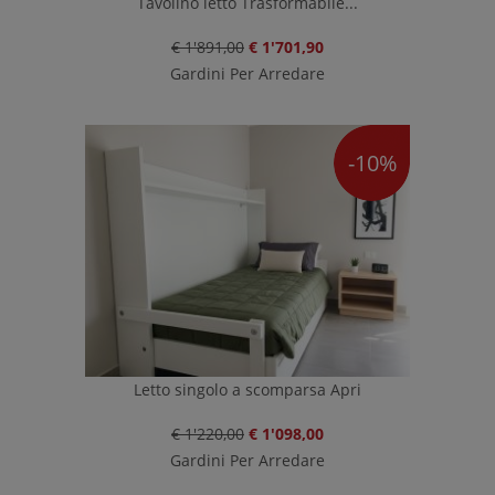
Tavolino letto Trasformabile...
€ 1'891,00
€ 1'701,90
Gardini Per Arredare
-10%
Letto singolo a scomparsa Apri
€ 1'220,00
€ 1'098,00
Gardini Per Arredare