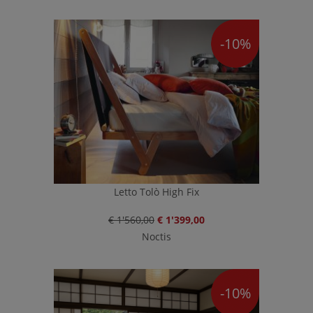
-10%
Letto Tolò High Fix
€ 1'560,00
€ 1'399,00
Noctis
-10%