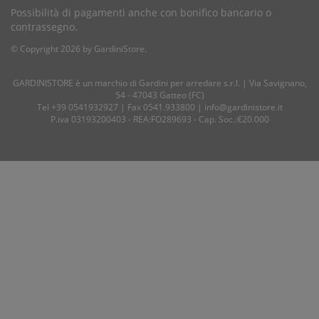
Possibilità di pagamenti anche con bonifico bancario o
contrassegno.
© Copyright 2026 by GardiniStore.
GARDINISTORE è un marchio di
Gardini per arredare
s.r.l. | Via Savignano,
54 - 47043 Gatteo (FC)
Tel
+39 0541932927
| Fax 0541.933800 |
info@gardinistore.it
P.iva 03193200403 - REA:FO289693 - Cap. Soc.:€20.000