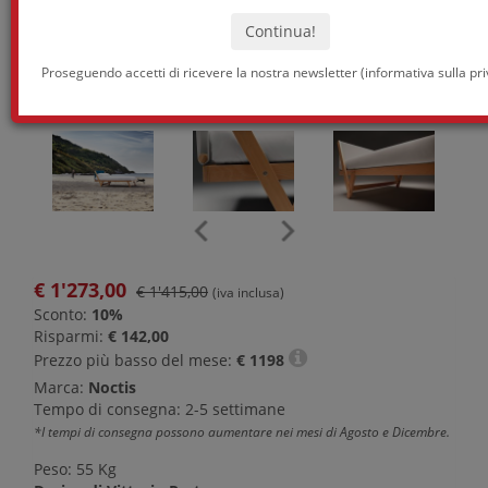
Proseguendo accetti di ricevere la nostra newsletter (
informativa sulla pr
€
1'273,00
€ 1'415,00
(iva inclusa)
Sconto:
10%
Risparmi:
€ 142,00
Prezzo più basso del mese:
€
1198
Marca:
Noctis
Tempo di consegna: 2-5 settimane
*I tempi di consegna possono aumentare nei mesi di Agosto e Dicembre.
Peso: 55 Kg