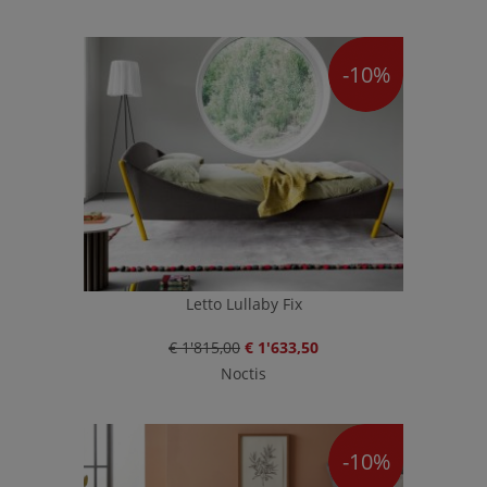
-10%
Letto Lullaby Fix
€ 1'815,00
€ 1'633,50
Noctis
-10%