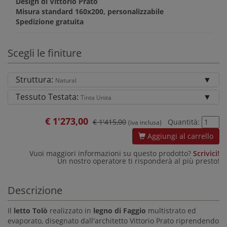
Design di Vittorio Prato
Misura standard 160x200, personalizzabile
Spedizione gratuita
Scegli le finiture
Struttura:
Natural
Tessuto Testata:
Tinta Unita
€
1'273,00
€ 1'415,00
Quantità:
(iva inclusa)
Aggiungi al carrello
Vuoi maggiori informazioni su questo prodotto?
Scrivici!
Un nostro operatore ti risponderà al più presto!
Descrizione
Il
letto
Tolò
realizzato in
legno di Faggio
multistrato ed
evaporato, disegnato dall'architetto Vittorio Prato riprendendo