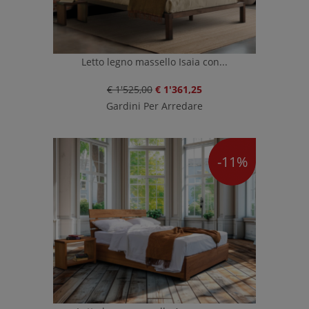
Letto legno massello Isaia con...
€ 1'525,00
€ 1'361,25
Gardini Per Arredare
-11%