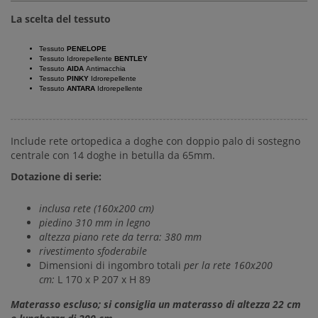
La scelta del tessuto
Tessuto
PENELOPE
Tessuto Idrorepellente
BENTLEY
Tessuto
AIDA
Antimacchia
Tessuto
PINKY
Idrorepellente
Tessuto
ANTARA
Idrorepellente
Include rete ortopedica a doghe con doppio palo di sostegno
centrale con 14 doghe in betulla da 65mm.
Dotazione di serie:
inclusa rete (160x200 cm)
piedino 310 mm in legno
altezza piano rete da terra: 380 mm
rivestimento sfoderabile
Dimensioni di ingombro totali
per la rete 160x200
cm:
L 170 x P 207 x H 89
Materasso escluso; si consiglia un materasso di altezza 22 cm