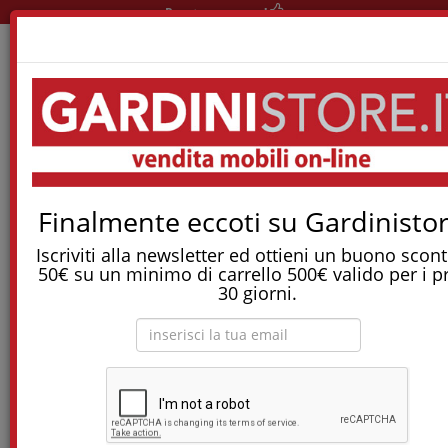
Pronta consegna!
Home
Reti E Letti
Letti Singoli
Letto Tolò Fix
Tostapane, tritatutto, aspirapolvere, friggitrice
Finalmente eccoti su Gardinistor
e molti altri Elettrodomestici!
Iscriviti alla newsletter ed ottieni un buono scont
50€ su un minimo di carrello 500€ valido per i p
Letto Tolò Fix
30 giorni.