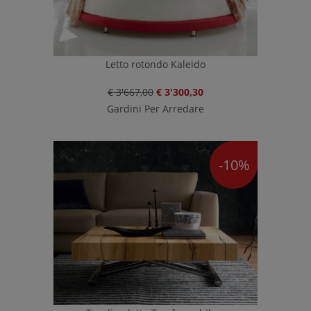
Letto rotondo Kaleido
€ 3'667,00
€ 3'300,30
Gardini Per Arredare
-10%