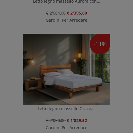
Letto legno massello Aurora con...
€ 2'684,00
€ 2'395,80
Gardini Per Arredare
-11%
Letto legno massello Grace,...
€ 2'050,00
€ 1'829,52
Gardini Per Arredare