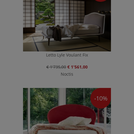
Letto Lyle Voulant Fix
€ 1'735,00
€ 1'561,00
Noctis
-10%