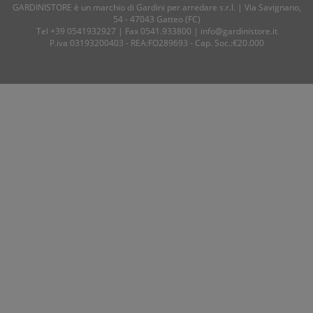
GARDINISTORE è un marchio di
Gardini per arredare
s.r.l. | Via Savignano,
54 - 47043 Gatteo (FC)
Tel
+39 0541932927
| Fax 0541.933800 |
info@gardinistore.it
P.iva 03193200403 - REA:FO289693 - Cap. Soc.:€20.000