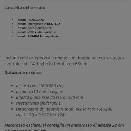
La scelta del tessuto
Tessuto
PENELOPE
Tessuto Idrorepellente
BENTLEY
Tessuto
AIDA
Antimacchia
Tessuto
PINKY
Idrorepellente
Tessuto
ANTARA
Idrorepellente
Include rete ortopedica a doghe con doppio palo di sostegno
centrale con 14 doghe in betulla da 65mm.
Dotazione di serie:
inclusa rete (160x200 cm)
piedino 310 mm in legno
altezza piano rete da terra: 380 mm
rivestimento sfoderabile
Dimensioni di ingombro totali
per la rete 160x200
cm:
L 170 x P 227 x H 124
Materasso escluso; si consiglia un materasso di altezza 22 cm
e lunghezza di 200 cm.