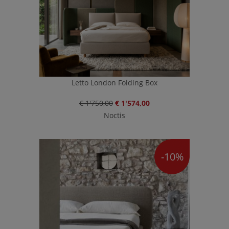
Letto London Folding Box
€ 1'750,00
€ 1'574,00
Noctis
-10%