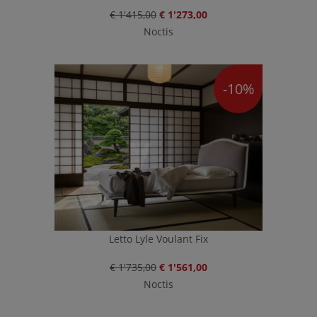
€ 1'415,00
€ 1'273,00
Noctis
-10%
Letto Lyle Voulant Fix
€ 1'735,00
€ 1'561,00
Noctis