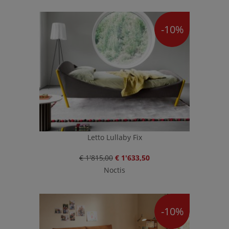
-10%
Letto Lullaby Fix
€ 1'815,00
€ 1'633,50
Noctis
-10%