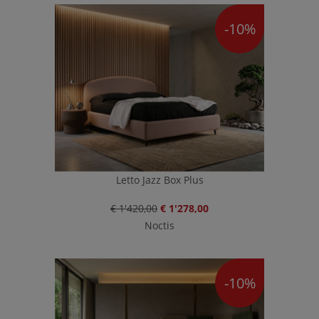
-10%
Letto Jazz Box Plus
€ 1'420,00
€ 1'278,00
Noctis
-10%