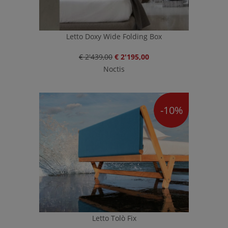
Letto Doxy Wide Folding Box
€ 2'439,00
€ 2'195,00
Noctis
-10%
Letto Tolò Fix