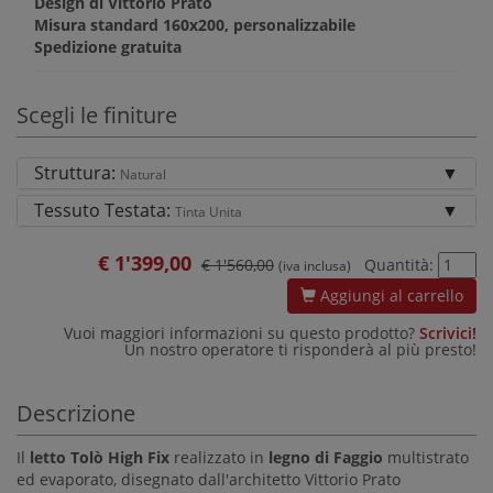
Design di Vittorio Prato
Misura standard 160x200, personalizzabile
Spedizione gratuita
Scegli le finiture
Struttura:
Natural
Tessuto Testata:
Tinta Unita
€
1'399,00
€ 1'560,00
Quantità:
(iva inclusa)
Aggiungi al carrello
Vuoi maggiori informazioni su questo prodotto?
Scrivici!
Un nostro operatore ti risponderà al più presto!
Descrizione
Il
letto
Tolò High Fix
realizzato in
legno di Faggio
multistrato
ed evaporato, disegnato dall'architetto Vittorio Prato