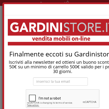
Pronta consegna!
Home
Reti E Letti
Letti Una Piazza E Mezzo
Letto Tolò High Fix
Tostapane, tritatutto, aspirapolvere, friggitrice
Finalmente eccoti su Gardinistor
e molti altri Elettrodomestici!
Iscriviti alla newsletter ed ottieni un buono scont
50€ su un minimo di carrello 500€ valido per i p
Letto Tolò High Fix
30 giorni.