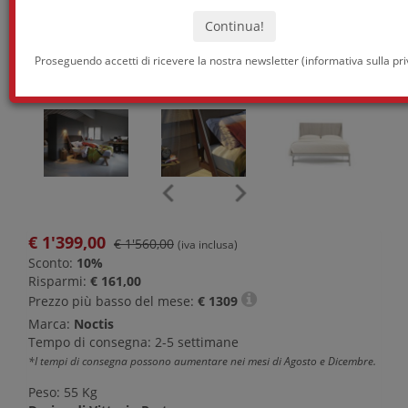
Proseguendo accetti di ricevere la nostra newsletter (
informativa sulla pr
€
1'399,00
€ 1'560,00
(iva inclusa)
Sconto:
10%
Risparmi:
€ 161,00
Prezzo più basso del mese:
€
1309
Marca:
Noctis
Tempo di consegna: 2-5 settimane
*I tempi di consegna possono aumentare nei mesi di Agosto e Dicembre.
Peso: 55 Kg