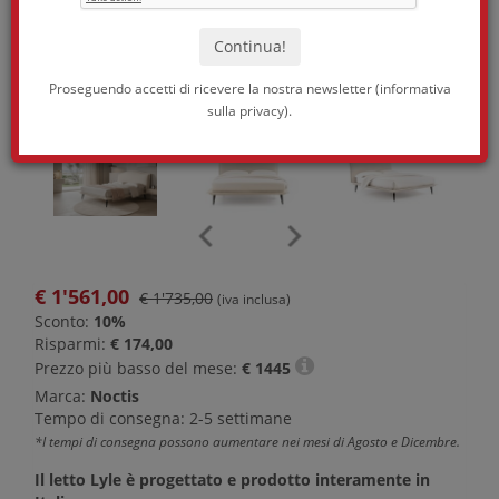
Proseguendo accetti di ricevere la nostra newsletter (
informativa
sulla privacy
).
€
1'561,00
€ 1'735,00
(iva inclusa)
Sconto:
10%
Risparmi:
€ 174,00
Prezzo più basso del mese:
€
1445
Marca:
Noctis
Tempo di consegna: 2-5 settimane
*I tempi di consegna possono aumentare nei mesi di Agosto e Dicembre.
Il letto Lyle è progettato e prodotto interamente in