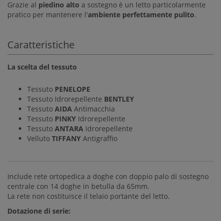
Grazie al
piedino alto
a sostegno è un letto particolarmente
pratico per mantenere l'
ambiente perfettamente pulito
.
Caratteristiche
La scelta del tessuto
Tessuto
PENELOPE
Tessuto Idrorepellente
BENTLEY
Tessuto
AIDA
Antimacchia
Tessuto
PINKY
Idrorepellente
Tessuto
ANTARA
Idrorepellente
Velluto
TIFFANY
Antigraffio
Include rete ortopedica a doghe con doppio palo di sostegno
centrale con 14 doghe in betulla da 65mm.
La rete non costituisce il telaio portante del letto.
Dotazione di serie: