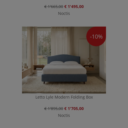
€ 1'665,00
€ 1'495,00
Noctis
-10%
Letto Lyle Modern Folding Box
€ 1'895,00
€ 1'705,00
Noctis