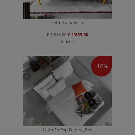
Letto Lullaby Fix
€ 1'815,00
€ 1'633,50
Noctis
-10%
Letto So Pop Folding Box