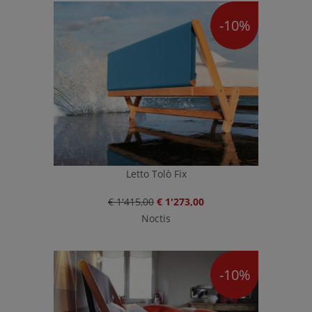
-10%
Letto Tolò Fix
€ 1'415,00
€ 1'273,00
Noctis
-10%