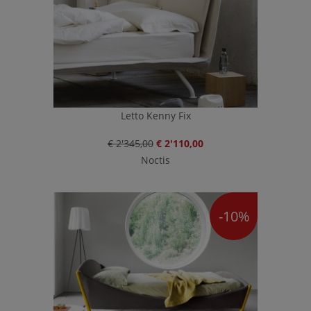
Letto Kenny Fix
€ 2'345,00
€ 2'110,00
Noctis
-10%