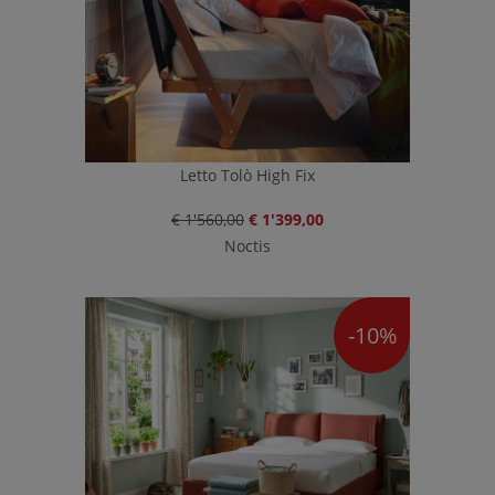
Letto Tolò High Fix
€ 1'560,00
€ 1'399,00
Noctis
-10%