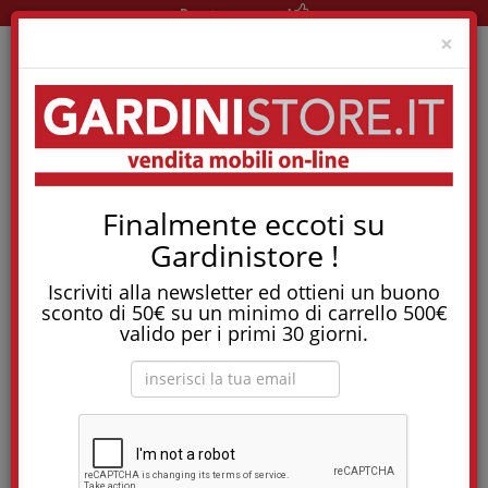
Pronta consegna!
Clo
×
Home
Reti E Letti
Letti Imbottiti
Letto Lyle Voulant Fix
Finalmente eccoti su
Tostapane, tritatutto, aspirapolvere, friggitrice
Gardinistore !
e molti altri Elettrodomestici!
Iscriviti alla newsletter ed ottieni un buono
Letto Lyle Voulant Fix
sconto di 50€ su un minimo di carrello 500€
valido per i primi 30 giorni.