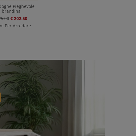
 doghe Pieghevole
- brandina
25,00
€ 202,50
ni Per Arredare