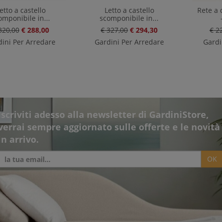
etto a castello
Letto a castello
Rete a
omponibile in...
scomponibile in...
320,00
€ 288,00
€ 327,00
€ 294,30
€ 2
ini Per Arredare
Gardini Per Arredare
Gardi
Iscriviti adesso alla newsletter di GardiniStore,
verrai sempre aggiornato sulle offerte e le novità
in arrivo.
OK