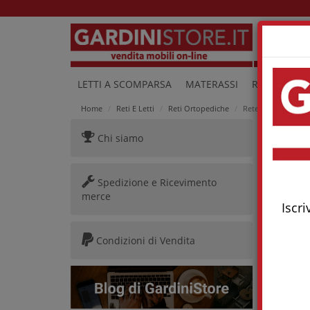
Lu
LETTI A SCOMPARSA
MATERASSI
RETI E LETTI
Home
Reti E Letti
Reti Ortopediche
Rete Estraibile Ga
Chi siamo
Rete 
Spedizione e Ricevimento
merce
Iscri
Condizioni di Vendita