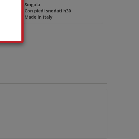
Singola
Con piedi snodati h30
Made in Italy