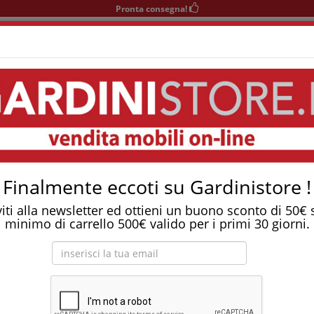
Pronta consegna!
+39 0541 932927
nedì-Sabato 9-12/15-19
Area KIDS
SOGGIORNO
TAVOLI
SEDIE
COMPLEMENTI
me - Singola
Tostapane, tritatutto, aspirapolvere, friggitrice 
estraibile Game - singola
Finalmente eccoti su Gardinistore !
viti alla newsletter ed ottieni un buono sconto di 50€
minimo di carrello 500€ valido per i primi 30 giorni.