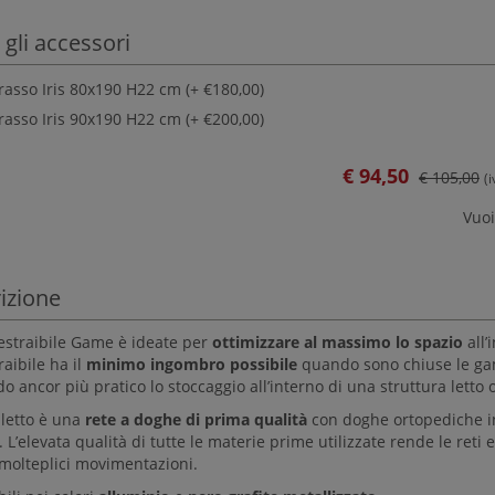
 gli accessori
asso Iris 80x190 H22 cm (+ €180,00)
asso Iris 90x190 H22 cm (+ €200,00)
€
94,50
€ 105,00
(
Vuoi
izione
 estraibile Game è ideate per
ottimizzare al massimo lo spazio
all’
raibile ha il
minimo ingombro possibile
quando sono chiuse le gamb
 ancor più pratico lo stoccaggio all’interno di una struttura letto o
 letto è una
rete a doghe di prima qualità
con doghe ortopediche in 
 L’elevata qualità di tutte le materie prime utilizzate rende le reti e
 molteplici movimentazioni.