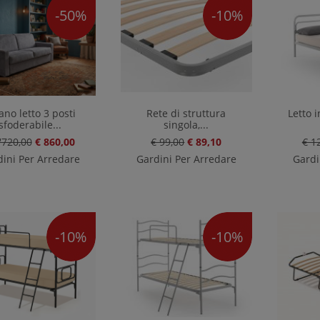
-50%
-10%
ano letto 3 posti
Rete di struttura
Letto i
sfoderabile...
singola,...
'720,00
€ 860,00
€ 99,00
€ 89,10
€ 1
ini Per Arredare
Gardini Per Arredare
Gardi
-10%
-10%