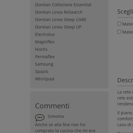
Dorelan Collezione Essential
Scegli
Dorelan Linea ReSearch
Dorelan Linea Sleep CARE
Mater
Dorelan Linea Sleep UP
Mater
Electrolux
Magniflex
Noctis
Permaflex
Samsung
Spazio
Descr
Whirlpool
La rete
rete est
Commenti
rendendo
Il piano
Simoma
comfort.
caso di
Anche se alla fine non ho
comprato la cucina che mi era