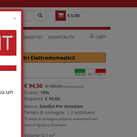
€ 0,00
Close
×
Login
ELETTRODOMESTICI
HOSPITALITY
e molti altri Elettrodomestici!
€
94,50
€ 105,00
(iva inclusa)
 su un
Sconto:
10%
Risparmi:
€ 10,50
Marca:
Gardini Per Arredare
Tempo di consegna: 1-3 settimane
*I tempi di consegna possono aumentare nei
mesi di Agosto e Dicembre.
3
Volume: 0.1 m