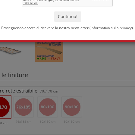
Proseguendo accetti di ricevere la nostra newsletter (
informativa sulla privacy
).
 le finiture
e rete estraibile:
70x170 cm
76x185 cm
80x190 cm
90x190 cm
70 cm