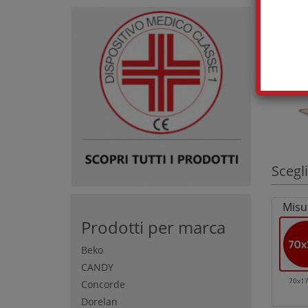
Scegli
Misur
Prodotti per marca
Beko
CANDY
70x1
Concorde
Dorelan