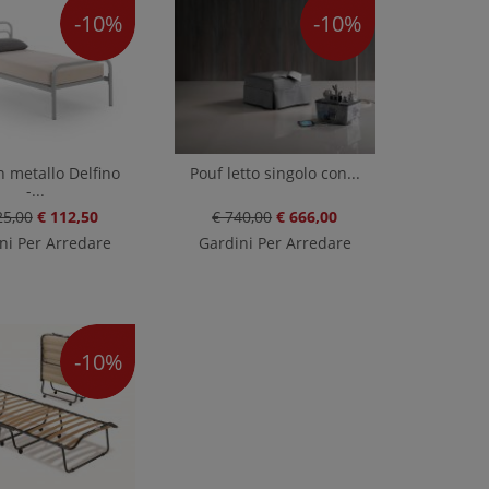
-10%
-10%
n metallo Delfino
Pouf letto singolo con...
-...
25,00
€ 112,50
€ 740,00
€ 666,00
ni Per Arredare
Gardini Per Arredare
-10%