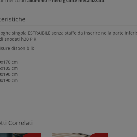
ili nei colori
alluminio
e
nero grafite metallizzato
.
teristiche
oghe singola ESTRAIBILE senza staffe da inserire nella parte inferio
di snodati h30 P.R.
sure disponibili:
0x170 cm
6x185 cm
0x190 cm
0x190 cm
ti Correlati