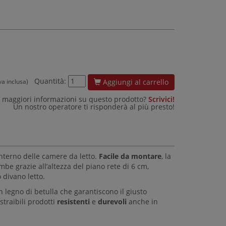
Quantità:
Aggiungi al carrello
iva inclusa)
 maggiori informazioni su questo prodotto?
Scrivici!
Un nostro operatore ti risponderà al più presto!
interno delle camere da letto.
Facile da montare
, la
e grazie all’altezza del piano rete di 6 cm,
 divano letto.
legno di betulla che garantiscono il giusto
straibili prodotti
resistenti
e
durevoli
anche in