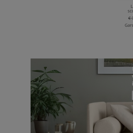
L
sc
€ 
Gard