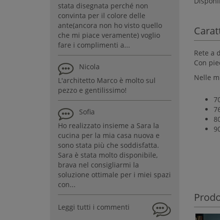
Disponib
stata disegnata perché non
convinta per il colore delle
ante(ancora non ho visto quello
Carat
che mi piace veramente) voglio
fare i complimenti a...
Rete a d
Con pie
Nicola
Nelle mi
L'architetto Marco è molto sul
pezzo e gentilissimo!
7
7
Sofia
8
Ho realizzato insieme a Sara la
9
cucina per la mia casa nuova e
sono stata più che soddisfatta.
Sara è stata molto disponibile,
brava nel consigliarmi la
soluzione ottimale per i miei spazi
con...
Prodot
Leggi tutti i commenti