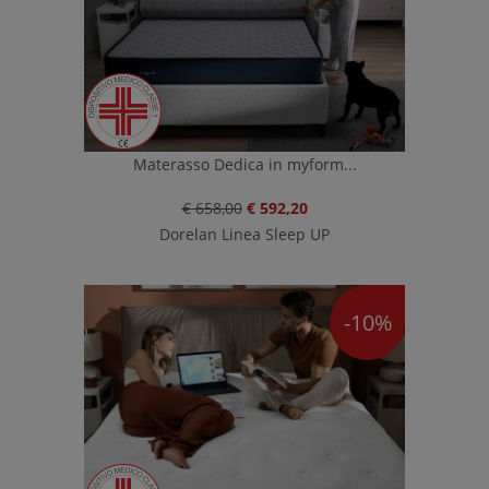
Materasso Dedica in myform...
€ 658,00
€ 592,20
Dorelan Linea Sleep UP
-10%