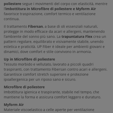
poliestere
segue i movimenti del corpo con elasticità, mentre
l’
imbottitura in Microfibre di poliestere e Myform Air
favorisce traspirazione, comfort termico e ventilazione
continua.
Il trattamento
Fibersan
, a base di oli essenziali naturali,
protegge in modo efficace da acari e allergeni, mantenendo
l’ambiente del sonno più sano. La
trapuntatura Flex
crea un
pattern regolare, equilibrato e visivamente stabile, unendo
estetica e praticità. UP Fiber è ideale per ambienti giovani e
dinamici, dove comfort e stile convivono in armonia.
Up in Microfibre di poliestere
Tessuto morbido e vellutato, lavorato a piccoli quadri
traspiranti, con trattamento Fibersan contro acari e allergeni.
Garantisce comfort stretch superiore e protezione
ipoallergenica per un riposo sano e sicuro.
Microfibre di poliestere
Imbottitura igienica e traspirante, stabile nel tempo, che
mantiene la forma e assicura comfort leggero e duraturo.
Myform Air
Materiale viscoelastico a celle aperte per ventilazione