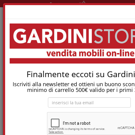
Pronta consegna!
Home
Materassi
Materassi A Molle
Materasso Creed A Molle Interconnesse
Tostapane, tritatutto, aspirapolvere, friggitrice
Finalmente eccoti su Gardini
e molti altri Elettrodomestici!
Iscriviti alla newsletter ed ottieni un buono sco
Materasso Creed a molle interconnesse
minimo di carrello 500€ valido per i primi 