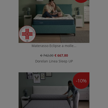
Materasso Eclipse a molle...
€ 742,00
€ 667,80
Dorelan Linea Sleep UP
-10%