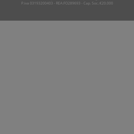
P.iva 03193200403 - REA:FO289693 - Cap. Soc.:€20.000