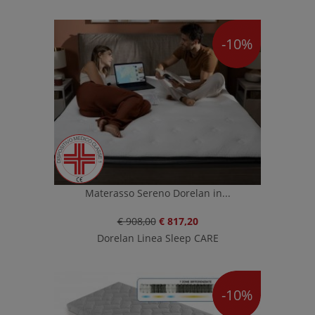
-10%
Materasso Sereno Dorelan in...
€ 908,00
€ 817,20
Dorelan Linea Sleep CARE
-10%