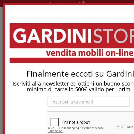
Pronta consegna!
Home
Materassi
Materassi A Molle
Materasso Elyse In Myform Con Pillow Topper
Tostapane, tritatutto, aspirapolvere, friggitrice
Finalmente eccoti su Gardini
e molti altri Elettrodomestici!
Iscriviti alla newsletter ed ottieni un buono sco
Materasso Elyse in myform con pillow topper
minimo di carrello 500€ valido per i primi 