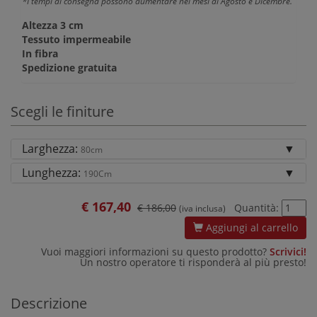
*I tempi di consegna possono aumentare nei mesi di Agosto e Dicembre.
Altezza 3 cm
Tessuto impermeabile
In fibra
Spedizione gratuita
Scegli le finiture
Larghezza:
80cm
Lunghezza:
190Cm
€
167,40
€ 186,00
Quantità:
(iva inclusa)
Aggiungi al carrello
Vuoi maggiori informazioni su questo prodotto?
Scrivici!
Un nostro operatore ti risponderà al più presto!
Descrizione