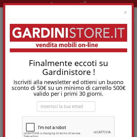
Pronta consegna!
Clo
×
Home
Materassi
Topper
Topper Up Lake - Tessuto Impermeabile
Finalmente eccoti su
Tostapane, tritatutto, aspirapolvere, friggitrice
Gardinistore !
e molti altri Elettrodomestici!
Iscriviti alla newsletter ed ottieni un buono
Topper UP Lake - tessuto impermeabile
sconto di 50€ su un minimo di carrello 500€
valido per i primi 30 giorni.