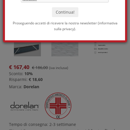
Proseguendo accetti di ricevere la nostra newsletter (
informativa
sulla privacy
).
€
167,40
€ 186,00
(iva inclusa)
Sconto:
10%
Risparmi:
€ 18,60
Marca:
Dorelan
Tempo di consegna: 2-3 settimane