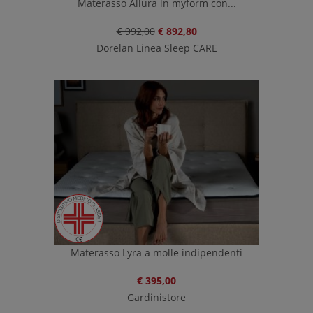
Materasso Allura in myform con...
€ 992,00
€ 892,80
Dorelan Linea Sleep CARE
Materasso Lyra a molle indipendenti
€ 395,00
Gardinistore