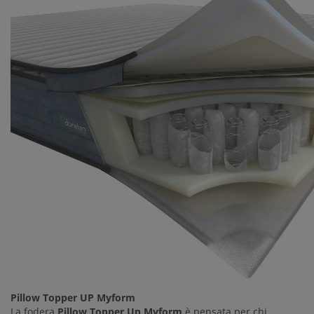
Pillow Topper UP Myform
La fodera
Pillow Topper Up Myform
è pensata per chi