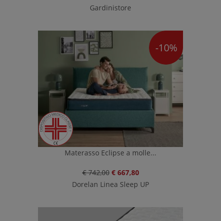
Gardinistore
-10%
Materasso Eclipse a molle...
€ 742,00
€ 667,80
Dorelan Linea Sleep UP