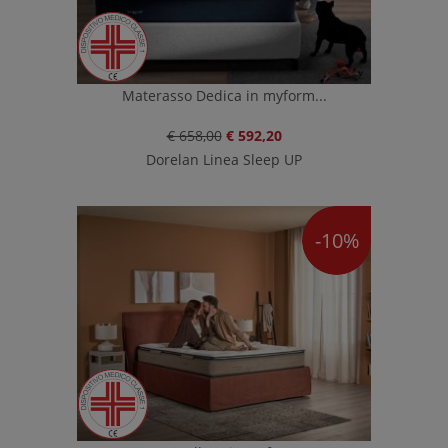
Materasso Dedica in myform...
€ 658,00
€ 592,20
Dorelan Linea Sleep UP
-10%