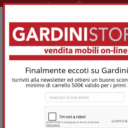
Pronta consegna!
Home
Materassi
Materassi A Molle Indipendenti
Materasso Aura In Myform Antiacaro
Tostapane, tritatutto, aspirapolvere, friggitrice
Finalmente eccoti su Gardini
e molti altri Elettrodomestici!
Iscriviti alla newsletter ed ottieni un buono sco
Materasso Aura in myform antiacaro
minimo di carrello 500€ valido per i primi 