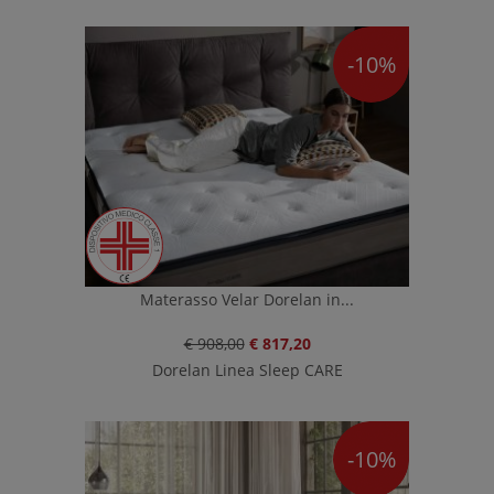
-10%
Materasso Velar Dorelan in...
€ 908,00
€ 817,20
Dorelan Linea Sleep CARE
-10%