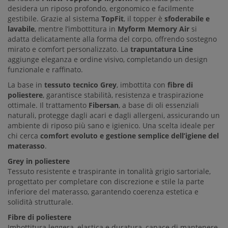
desidera un riposo profondo, ergonomico e facilmente
gestibile. Grazie al sistema
TopFit
, il topper è
sfoderabile e
lavabile
, mentre l’imbottitura in
Myform Memory Air
si
adatta delicatamente alla forma del corpo, offrendo sostegno
mirato e comfort personalizzato. La
trapuntatura Line
aggiunge eleganza e ordine visivo, completando un design
funzionale e raffinato.
La base in
tessuto tecnico Grey
, imbottita con
fibre di
poliestere
, garantisce stabilità, resistenza e traspirazione
ottimale. Il trattamento
Fibersan
, a base di oli essenziali
naturali, protegge dagli acari e dagli allergeni, assicurando un
ambiente di riposo più sano e igienico. Una scelta ideale per
chi cerca
comfort evoluto e gestione semplice dell’igiene del
materasso
.
Grey in poliestere
Tessuto resistente e traspirante in tonalità grigio sartoriale,
progettato per completare con discrezione e stile la parte
inferiore del materasso, garantendo coerenza estetica e
solidità strutturale.
Fibre di poliestere
Imbottitura leggera, elastica e duratura, capace di mantenere