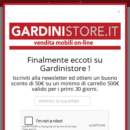
Pronta consegna!
Clo
×
Home
Materassi
Materassi Memory
Finalmente eccoti su
Materasso Per Neonati Mybaby Kids
Gardinistore !
Tostapane, tritatutto, aspirapolvere, friggitrice
e molti altri Elettrodomestici!
Iscriviti alla newsletter ed ottieni un buono
sconto di 50€ su un minimo di carrello 500€
Materasso per neonati MyBaby KIDS
valido per i primi 30 giorni.