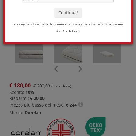
Proseguendo accetti di ricevere la nostra newsletter (
informativa
sulla privacy
).
€
180,00
€ 200,00
(iva inclusa)
Sconto:
10%
Risparmi:
€ 20,00
Prezzo più basso del mese:
€
244
Marca:
Dorelan