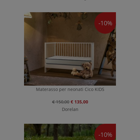
-10%
Materasso per neonati Cico KIDS
€ 150,00
€ 135,00
Dorelan
-10%