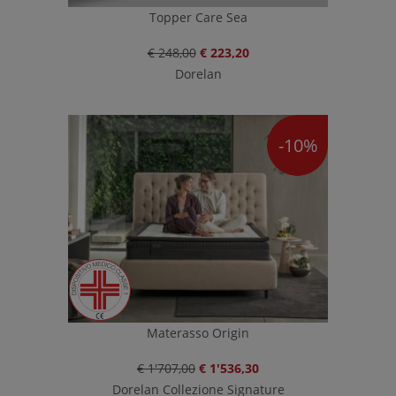
Topper Care Sea
€ 248,00
€ 223,20
Dorelan
-10%
Materasso Origin
€ 1'707,00
€ 1'536,30
Dorelan Collezione Signature