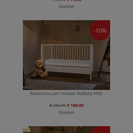
Dorelan
-10%
Materasso per neonati MyBaby KIDS
€ 200,00
€ 180,00
Dorelan