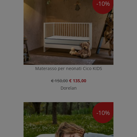
-10%
Materasso per neonati Cico KIDS
€ 150,00
€ 135,00
Dorelan
-10%