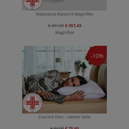
Materasso Riposo 8 Magniflex
€ 451,00
€ 357,43
Magniflex
-10%
Cuscino Divo - cotone satin
€ 84,00
€ 75,60