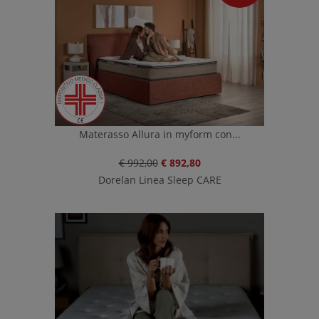
Materasso Allura in myform con...
€ 992,00
€ 892,80
Dorelan Linea Sleep CARE