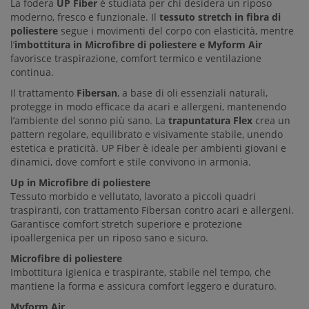
La fodera
UP Fiber
è studiata per chi desidera un riposo
moderno, fresco e funzionale. Il
tessuto stretch in fibra di
poliestere
segue i movimenti del corpo con elasticità, mentre
l’
imbottitura in Microfibre di poliestere e Myform Air
favorisce traspirazione, comfort termico e ventilazione
continua.
Il trattamento
Fibersan
, a base di oli essenziali naturali,
protegge in modo efficace da acari e allergeni, mantenendo
l’ambiente del sonno più sano. La
trapuntatura Flex
crea un
pattern regolare, equilibrato e visivamente stabile, unendo
estetica e praticità. UP Fiber è ideale per ambienti giovani e
dinamici, dove comfort e stile convivono in armonia.
Up in Microfibre di poliestere
Tessuto morbido e vellutato, lavorato a piccoli quadri
traspiranti, con trattamento Fibersan contro acari e allergeni.
Garantisce comfort stretch superiore e protezione
ipoallergenica per un riposo sano e sicuro.
Microfibre di poliestere
Imbottitura igienica e traspirante, stabile nel tempo, che
mantiene la forma e assicura comfort leggero e duraturo.
Myform Air