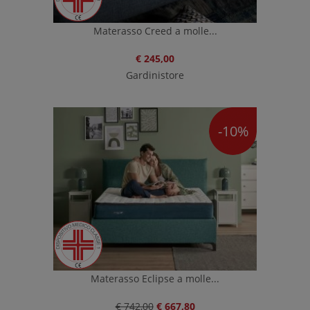
Materasso Creed a molle...
€ 245,00
Gardinistore
-10%
Materasso Eclipse a molle...
€ 742,00
€ 667,80