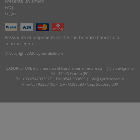
Presenta un amico
FAQ
Login
Possibilità di pagamenti anche con bonifico bancario o
contrassegno.
© Copyright 2026 by GardiniStore.
GARDINISTORE è un marchio di
Gardini per arredare
s.r.l. | Via Savignano,
54 - 47043 Gatteo (FC)
Tel
+39 0541932927
| Fax 0541.933800 |
info@gardinistore.it
P.iva 03193200403 - REA:FO289693 - Cap. Soc.:€20.000