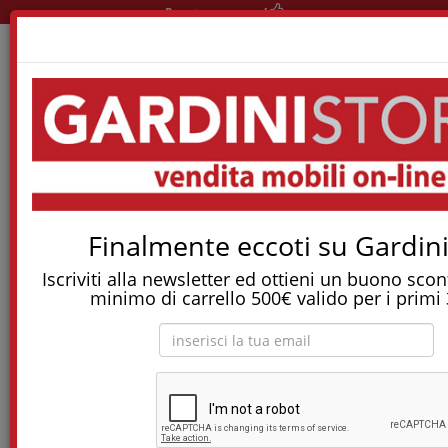
Pronta consegna!
Home
Materassi
Materassi A Molle Indipendenti
Materasso Grace A Molle Indipendenti
Tostapane, tritatutto, aspirapolvere, friggitrice
Finalmente eccoti su Gardini
e molti altri Elettrodomestici!
Iscriviti alla newsletter ed ottieni un buono sco
Materasso Grace a molle indipendenti
minimo di carrello 500€ valido per i primi 