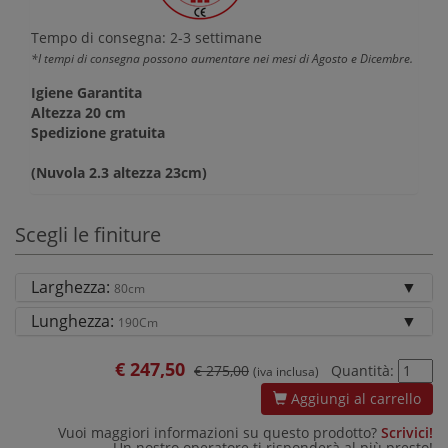
Tempo di consegna: 2-3 settimane
*I tempi di consegna possono aumentare nei mesi di Agosto e Dicembre.
Igiene Garantita
Altezza 20 cm
Spedizione gratuita
(Nuvola 2.3 altezza 23cm)
Scegli le finiture
Larghezza:
80cm
Lunghezza:
190Cm
€
247,50
€ 275,00
Quantità:
(iva inclusa)
Aggiungi al carrello
Vuoi maggiori informazioni su questo prodotto?
Scrivici!
Un nostro operatore ti risponderà al più presto!