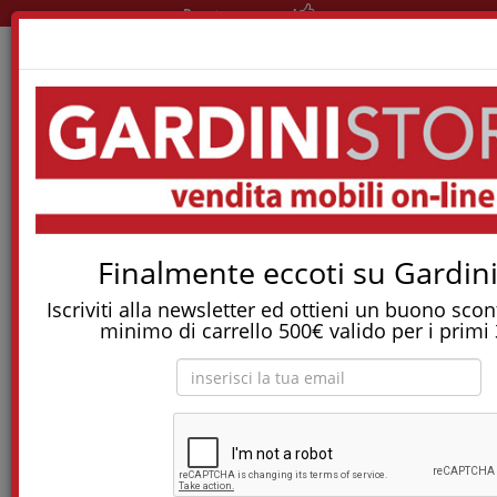
Pronta consegna!
Home
Materassi
Materassi Memory
Materasso Nuvola 2.0
Tostapane, tritatutto, aspirapolvere, friggitrice
e molti altri Elettrodomestici!
Finalmente eccoti su Gardini
Iscriviti alla newsletter ed ottieni un buono sco
Materasso Nuvola 2.0
minimo di carrello 500€ valido per i primi 