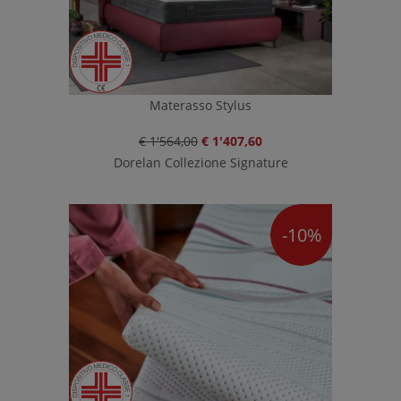
Materasso Stylus
€ 1'564,00
€ 1'407,60
Dorelan Collezione Signature
-10%