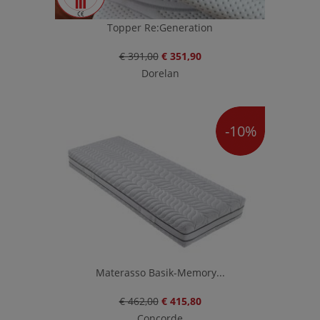
Topper Re:Generation
€ 391,00
€ 351,90
Dorelan
-10%
Materasso Basik-Memory...
€ 462,00
€ 415,80
Concorde