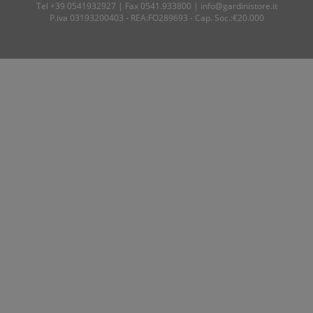
Tel
+39 0541932927
| Fax 0541.933800 |
info@gardinistore.it
P.iva 03193200403 - REA:FO289693 - Cap. Soc.:€20.000