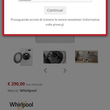
Proseguendo accetti di ricevere la nostra newsletter (
informativa
sulla privacy
).
€
290,00
(iva inclusa)
Marca:
Whirlpool