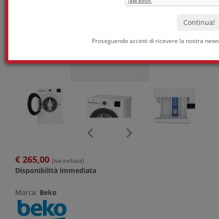
Proseguendo accetti di ricevere la nostra newsl
€
265,00
(iva inclusa)
Disponibilità immediata
Marca:
Beko