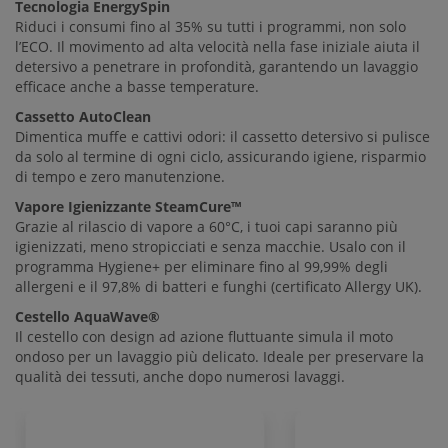
Tecnologia EnergySpin
Riduci i consumi fino al 35% su tutti i programmi, non solo
l’ECO. Il movimento ad alta velocità nella fase iniziale aiuta il
detersivo a penetrare in profondità, garantendo un lavaggio
efficace anche a basse temperature.
Cassetto AutoClean
Dimentica muffe e cattivi odori: il cassetto detersivo si pulisce
da solo al termine di ogni ciclo, assicurando igiene, risparmio
di tempo e zero manutenzione.
Vapore Igienizzante SteamCure™
Grazie al rilascio di vapore a 60°C, i tuoi capi saranno più
igienizzati, meno stropicciati e senza macchie. Usalo con il
programma Hygiene+ per eliminare fino al 99,99% degli
allergeni e il 97,8% di batteri e funghi (certificato Allergy UK).
Cestello AquaWave®
Il cestello con design ad azione fluttuante simula il moto
ondoso per un lavaggio più delicato. Ideale per preservare la
qualità dei tessuti, anche dopo numerosi lavaggi.