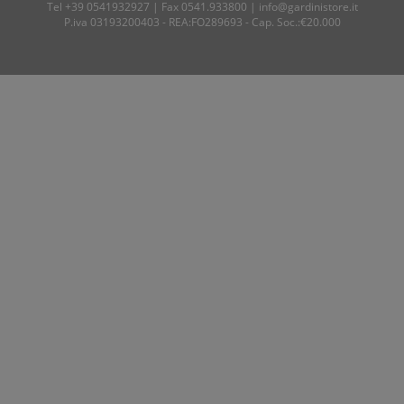
Tel
+39 0541932927
| Fax 0541.933800 |
info@gardinistore.it
P.iva 03193200403 - REA:FO289693 - Cap. Soc.:€20.000