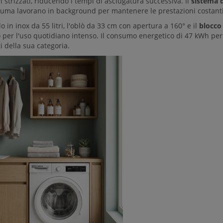
 strizzati, riducendo i tempi di asciugatura successiva. Il
sistema d
iuma lavorano in background per mantenere le prestazioni costanti 
llo in inox da 55 litri, l'oblò da 33 cm con apertura a 160° e il
blocco
per l'uso quotidiano intenso. Il consumo energetico di 47 kWh per 100
ti della sua categoria.