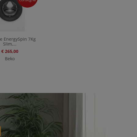
ce EnergySpin 7Kg
Slim,...
€ 265,00
Beko