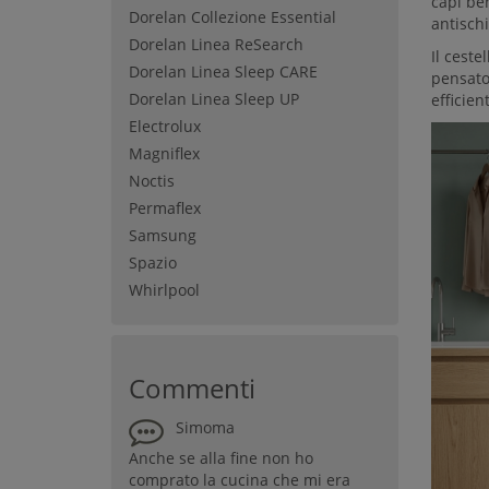
capi ben
Dorelan Collezione Essential
antisch
Dorelan Linea ReSearch
Il ceste
Dorelan Linea Sleep CARE
pensato 
Dorelan Linea Sleep UP
efficien
Electrolux
Magniflex
Noctis
Permaflex
Samsung
Spazio
Whirlpool
Commenti
Simoma
Anche se alla fine non ho
comprato la cucina che mi era