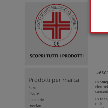
Descr
Prodotti per marca
La
Smeg
elettro
Beko
comandi 
CANDY
La
capa
Concorde
moltipli
Dorelan