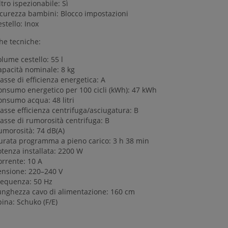
ltro ispezionabile: Sì
icurezza bambini: Blocco impostazioni
stello: Inox
he tecniche:
lume cestello: 55 l
apacità nominale: 8 kg
asse di efficienza energetica: A
onsumo energetico per 100 cicli (kWh): 47 kWh
onsumo acqua: 48 litri
asse efficienza centrifuga/asciugatura: B
asse di rumorosità centrifuga: B
umorosità: 74 dB(A)
urata programma a pieno carico: 3 h 38 min
otenza installata: 2200 W
orrente: 10 A
ensione: 220–240 V
requenza: 50 Hz
unghezza cavo di alimentazione: 160 cm
ina: Schuko (F/E)