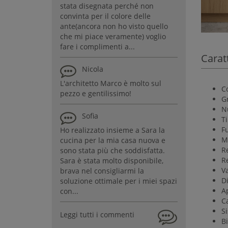
stata disegnata perché non
convinta per il colore delle
ante(ancora non ho visto quello
che mi piace veramente) voglio
fare i complimenti a...
Carat
Nicola
L'architetto Marco è molto sul
C
pezzo e gentilissimo!
Gr
N
Sofia
Ti
Fu
Ho realizzato insieme a Sara la
M
cucina per la mia casa nuova e
Re
sono stata più che soddisfatta.
R
Sara è stata molto disponibile,
Va
brava nel consigliarmi la
D
soluzione ottimale per i miei spazi
A
con...
Ca
S
Leggi tutti i commenti
B