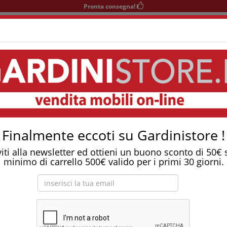
Pronta consegna!
+39 0541 932927
nedì-Sabato 9-12/15-19
Area KIDS
SOGGIORNO
TAVOLI
SEDIE
COMPLEMENTI
 8 Kg, Classe A, Motore Inverter, 1200 Giri - Lb1T82Ait
Su questo prodotto non si applica la promozione in co
scontatissimo!
rice SMEG 8 Kg, Classe A, Motore Inverter, 1200 g
Finalmente eccoti su Gardinistore !
viti alla newsletter ed ottieni un buono sconto di 50€
minimo di carrello 500€ valido per i primi 30 giorni.