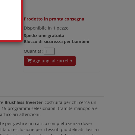
Prodotto in pronta consegna
Disponibile in 1 pezzo
Spedizione gratuita
Blocco di sicurezza per bambini
Quantità:
Aggiungi al carrello
ore
Brushless Inverter
, costruita per chi cerca un
on 15 programmi selezionabili tramite manopola e
rticolari attenzioni.
ente per gestire un carico completo senza dover
ità di esclusione per i tessuti più delicati, lascia i