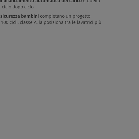
i bilanciamento automatico del carico
e quello
ciclo dopo ciclo.
 sicurezza bambini
completano un progetto
 cicli, classe A, la posiziona tra le lavatrici più