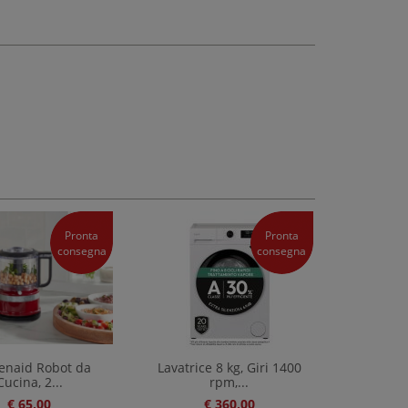
Pronta
Pronta
consegna
consegna
henaid Robot da
Lavatrice 8 kg, Giri 1400
Cucina, 2...
rpm,...
€ 65,00
€ 360,00