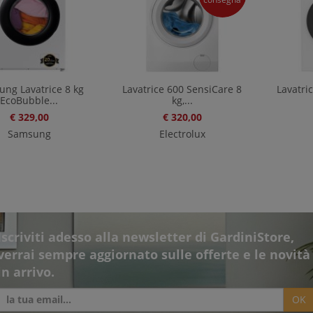
ng Lavatrice 8 kg
Lavatrice 600 SensiCare 8
Lavatri
EcoBubble...
kg,...
€ 329,00
€ 320,00
Samsung
Electrolux
Iscriviti adesso alla newsletter di GardiniStore,
verrai sempre aggiornato sulle offerte e le novità
in arrivo.
OK