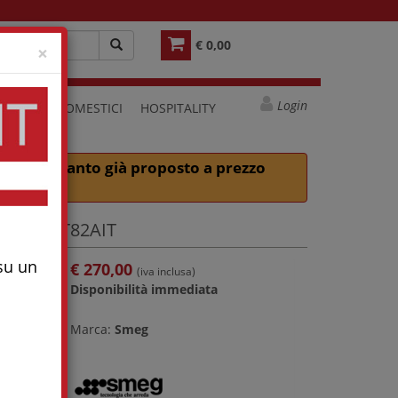
€ 0,00
Close
×
Login
ELETTRODOMESTICI
HOSPITALITY
rso, in quanto già proposto a prezzo
iri - LB1T82AIT
 su un
€
270,00
(iva inclusa)
Disponibilità immediata
Marca:
Smeg