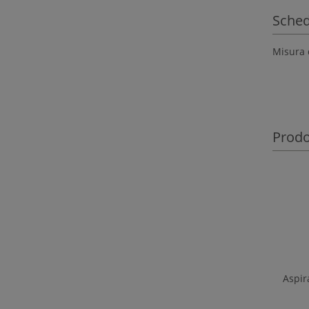
Sched
Misura d
Prodot
Aspir