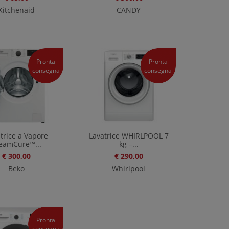
Kitchenaid
CANDY
Pronta
Pronta
consegna
consegna
trice a Vapore
Lavatrice WHIRLPOOL 7
eamCure™...
kg –...
€ 300,00
€ 290,00
Beko
Whirlpool
Pronta
consegna