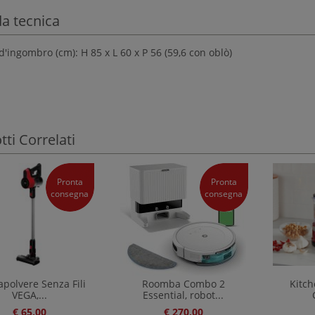
a tecnica
'ingombro (cm): H 85 x L 60 x P 56 (59,6 con oblò)
ti Correlati
Pronta
Pronta
consegna
consegna
apolvere Senza Fili
Roomba Combo 2
Kitc
VEGA,...
Essential, robot...
€ 65,00
€ 270,00