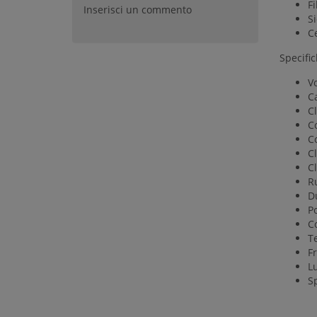
Fi
Inserisci un commento
S
Ce
Specific
Vo
C
Cl
C
C
Cl
Cl
R
D
P
C
T
F
L
Sp