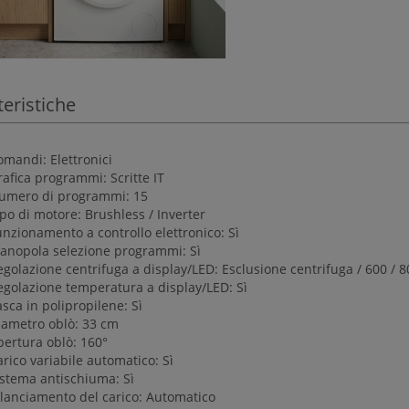
teristiche
omandi: Elettronici
afica programmi: Scritte IT
umero di programmi: 15
po di motore: Brushless / Inverter
nzionamento a controllo elettronico: Sì
anopola selezione programmi: Sì
golazione centrifuga a display/LED: Esclusione centrifuga / 600 / 8
egolazione temperatura a display/LED: Sì
sca in polipropilene: Sì
iametro oblò: 33 cm
pertura oblò: 160°
rico variabile automatico: Sì
istema antischiuma: Sì
ilanciamento del carico: Automatico