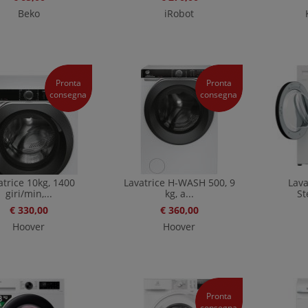
Beko
iRobot
Pronta
Pronta
consegna
consegna
atrice 10kg, 1400
Lavatrice H-WASH 500, 9
Lava
giri/min,...
kg, a...
St
€ 330,00
€ 360,00
Hoover
Hoover
Pronta
consegna