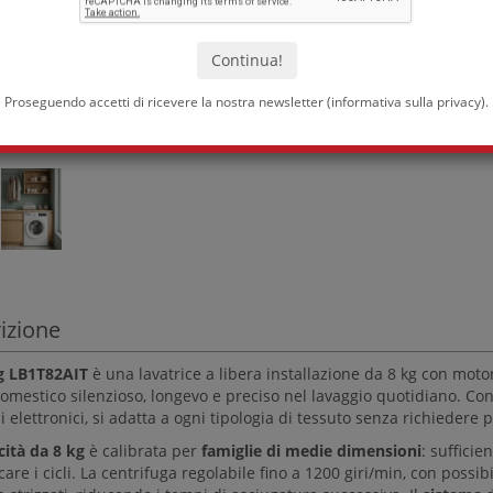
Proseguendo accetti di ricevere la nostra newsletter (
informativa sulla privacy
).
izione
 LB1T82AIT
è una lavatrice a libera installazione da 8 kg con mot
domestico silenzioso, longevo e preciso nel lavaggio quotidiano. C
elettronici, si adatta a ogni tipologia di tessuto senza richiedere pa
cità da 8 kg
è calibrata per
famiglie di medie dimensioni
: suffici
care i cicli. La centrifuga regolabile fino a 1200 giri/min, con possibil