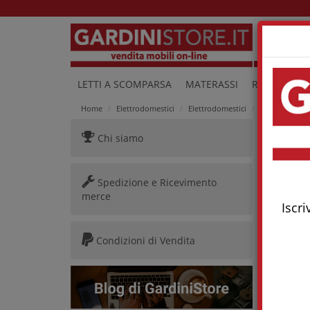
Lu
LETTI A SCOMPARSA
MATERASSI
RETI E LETTI
Home
Elettrodomestici
Elettrodomestici
Lavatrice Smeg
Chi siamo
Lavat
Spedizione e Ricevimento
merce
Iscri
Condizioni di Vendita